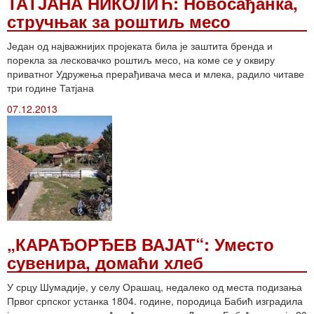
ТАТЈАНА НИКОЛИЋ: Новосађанка,
стручњак за роштиљ месо
Један од најважнијих пројеката била је заштита бренда и
порекла за лесковачко роштиљ месо, на коме се у оквиру
приватног Удружења прерађивача меса и млека, радило читаве
три године Татјана
07.12.2013
„КАРАЂОРЂЕВ ВАЈАТ“: Уместо
сувенира, домаћи хлеб
У срцу Шумадије, у селу Орашац, недалеко од места подизања
Првог српског устанка 1804. године, породица Бабић изградила