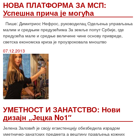
НОВА ПЛАТФОРМА ЗА МСП:
Успешна прича је могућа
Пише: Димитриос Нефрос, руководилац Одељења управљања
малим и средњим предузећима За земље попут Србије, где
предузећа мале и средње величине чине основу привреде,
светска економска криза је проузроковала мноштво
07.12.2013
УМЕТНОСТ И ЗАНАТСТВО: Нови
дизајн „Јецка No1″
Јелена Заловић је своју егзистенцију обезбедила израдом
уметничко-занатских предмета а вештину прављења кожних