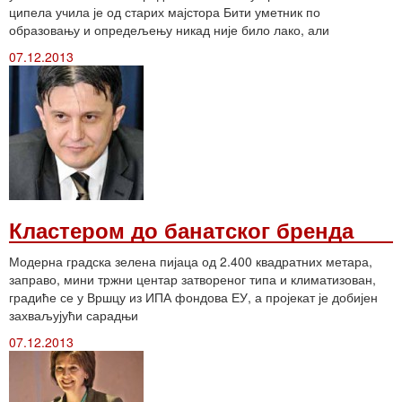
ципела учила је од старих мајстора Бити уметник по
образовању и опредељењу никад није било лако, али
07.12.2013
Кластером до банатског бренда
Модерна градска зелена пијаца од 2.400 квадратних метара,
заправо, мини тржни центар затвореног типа и климатизован,
градиће се у Вршцу из ИПА фондова ЕУ, а пројекат је добијен
захваљујући сарадњи
07.12.2013