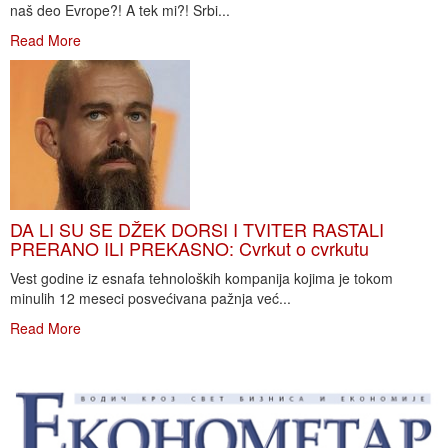
naš deo Evrope?! A tek mi?! Srbi...
Read More
DA LI SU SE DŽEK DORSI I TVITER RASTALI
PRERANO ILI PREKASNO: Cvrkut o cvrkutu
Vest godine iz esnafa tehnoloških kompanija kojima je tokom
minulih 12 meseci posvećivana pažnja već...
Read More