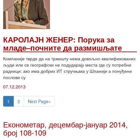
КАРОЛАЈН ЖЕНЕР: Порука за
младе–почните да размишљате
Компаније тврде да на тржишту нема довољно квалификованих
људи или се географски не подударају места где су потребни
радници: ако има добрих ИТ стручњака у Шпанији а понуђени
послови су
07.12.2013
1
2
Next Page»
Економетар, децембар-јануар 2014,
број 108-109