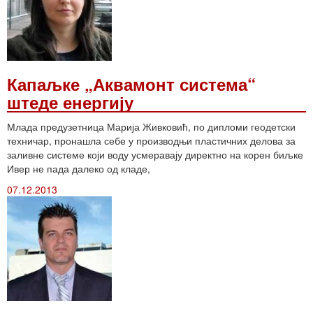
Капаљке „Аквамонт система“
штеде енергију
Млада предузетница Марија Живковић, по дипломи геодетски
техничар, пронашла себе у производњи пластичних делова за
заливне системе који воду усмеравају директно на корен биљке
Ивер не пада далеко од кладе,
07.12.2013