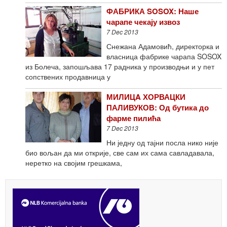
ФАБРИКА SOSOX: Наше
чарапе чекају извоз
7 Dec 2013
Снежана Адамовић, директорка и
власница фабрике чарапа SOSOX
из Болеча, запошљава 17 радника у производњи и у пет
сопствених продавница у
МИЛИЦA ХОРВАЦКИ
ПАЛИВУКОВ: Од бутика до
фарме пилића
7 Dec 2013
Ни једну од тајни посла нико није
био вољан да ми открије, све сам их сама савладавала,
неретко на својим грешкама,