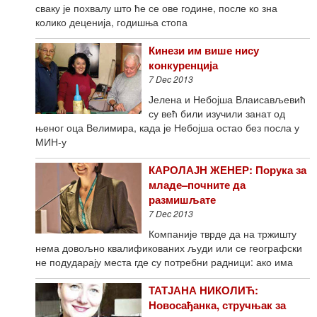
сваку је похвалу што ће се ове године, после ко зна
колико деценија, годишња стопа
Кинези им више нису
конкуренција
7 Dec 2013
Јелена и Небојша Влаисављевић
су већ били изучили занат од
њеног оца Велимира, када је Небојша остао без посла у
МИН-у
КАРОЛАЈН ЖЕНЕР: Порука за
младе–почните да
размишљате
7 Dec 2013
Компаније тврде да на тржишту
нема довољно квалификованих људи или се географски
не подударају места где су потребни радници: ако има
ТАТЈАНА НИКОЛИЋ:
Новосађанка, стручњак за