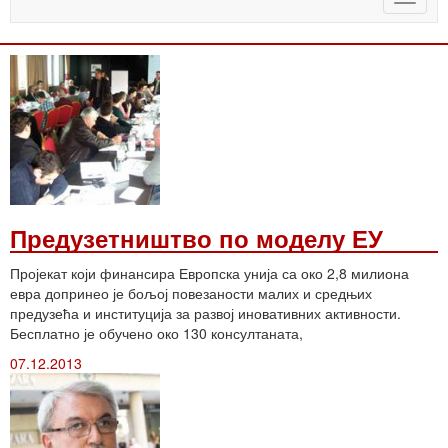
naviga
Предузетништво по моделу ЕУ
Пројекат који финансира Европска унија са око 2,8 милиона
евра допринео је бољој повезаности малих и средњих
предузећа и институција за развој иновативних активности.
Бесплатно је обучено око 130 консултаната,
07.12.2013