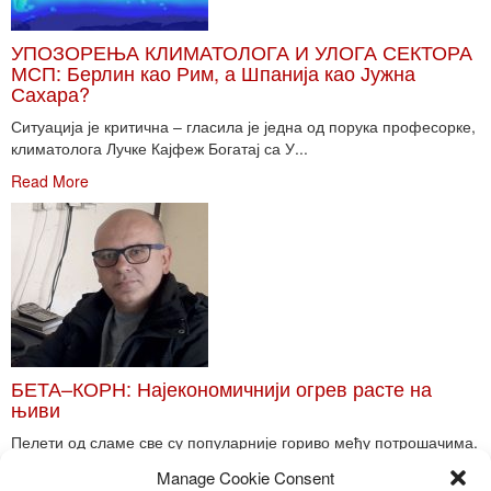
УПОЗОРЕЊА КЛИМАТОЛОГА И УЛОГА СЕКТОРА
МСП: Берлин као Рим, а Шпанија као Јужна
Сахара?
Ситуација је критична – гласила је једна од порука професорке,
климатолога Лучке Кајфеж Богатај са У...
Read More
БЕТА–КОРН: Најекономичнији огрев расте на
њиви
Пелети од сламе све су популарније гориво међу потрошачима.
Главне препреке већoj производњи овог ог...
Manage Cookie Consent