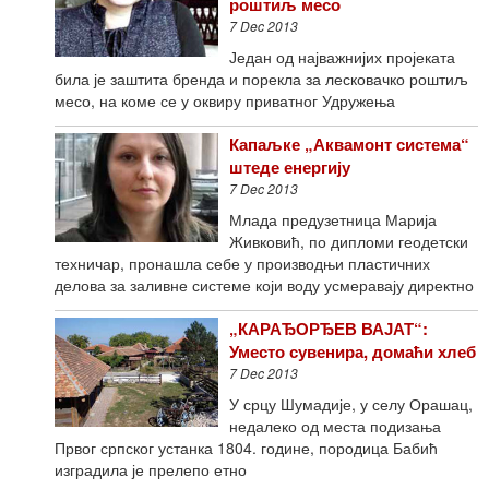
роштиљ месо
7 Dec 2013
Један од најважнијих пројеката
била је заштита бренда и порекла за лесковачко роштиљ
месо, на коме се у оквиру приватног Удружења
Капаљке „Аквамонт система“
штеде енергију
7 Dec 2013
Млада предузетница Марија
Живковић, по дипломи геодетски
техничар, пронашла себе у производњи пластичних
делова за заливне системе који воду усмеравају директно
„КАРАЂОРЂЕВ ВАЈАТ“:
Уместо сувенира, домаћи хлеб
7 Dec 2013
У срцу Шумадије, у селу Орашац,
недалеко од места подизања
Првог српског устанка 1804. године, породица Бабић
изградила је прелепо етно