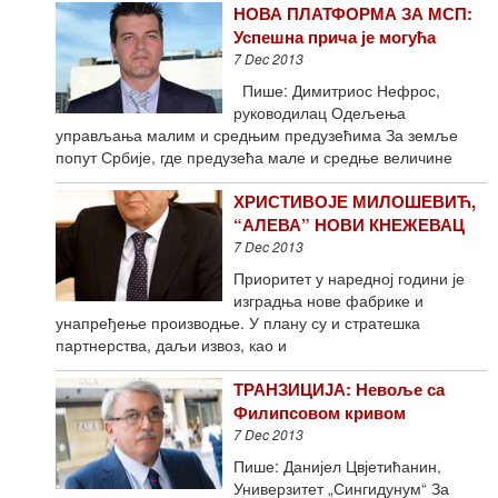
НОВА ПЛАТФОРМА ЗА МСП:
Успешна прича је могућа
7 Dec 2013
Пише: Димитриос Нефрос,
руководилац Одељења
управљања малим и средњим предузећима За земље
попут Србије, где предузећа мале и средње величине
ХРИСТИВОЈЕ МИЛОШЕВИЋ,
“АЛЕВА” НОВИ КНЕЖЕВАЦ
7 Dec 2013
Приоритет у наредној години је
изградња нове фабрике и
унапређење производње. У плану су и стратешка
партнерства, даљи извоз, као и
ТРАНЗИЦИЈА: Невоље са
Филипсовом кривом
7 Dec 2013
Пише: Данијел Цвјетићанин,
Универзитет „Сингидунум“ За