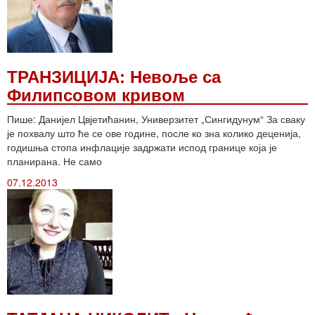
ТРАНЗИЦИЈА: Невоље са
Филипсовом кривом
Пише: Данијел Цвјетићанин, Универзитет „Сингидунум“ За сваку
је похвалу што ће се ове године, после ко зна колико деценија,
годишња стопа инфлације задржати испод границе која је
планирана. Не само
07.12.2013