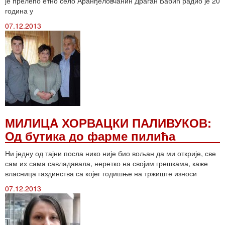
је прелепо етно село Аранђеловчанин Драган Бабић радио је 20
година у
07.12.2013
МИЛИЦA ХОРВАЦКИ ПАЛИВУКОВ:
Од бутика до фарме пилића
Ни једну од тајни посла нико није био вољан да ми открије, све
сам их сама савладавала, неретко на својим грешкама, каже
власница газдинства са којег годишње на тржиште износи
07.12.2013