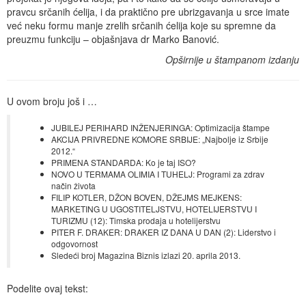
pravcu srčanih ćelija, i da praktično pre ubrizgavanja u srce imate
već neku formu manje zrelih srčanih ćelija koje su spremne da
preuzmu funkciju – objašnjava dr Marko Banović.
Opširnije u štampanom izdanju
U ovom broju još i …
JUBILEJ PERIHARD INŽENJERINGA: Optimizacija štampe
AKCIJA PRIVREDNE KOMORE SRBIJE: „Najbolje iz Srbije
2012.“
PRIMENA STANDARDA: Ko je taj ISO?
NOVO U TERMAMA OLIMIA I TUHELJ: Programi za zdrav
način života
FILIP KOTLER, DŽON BOVEN, DŽEJMS MEJKENS:
MARKETING U UGOSTITELJSTVU, HOTELIJERSTVU I
TURIZMU (12): Timska prodaja u hotelijerstvu
PITER F. DRAKER: DRAKER IZ DANA U DAN (2): Liderstvo i
odgovornost
Sledeći broj Magazina Biznis izlazi 20. aprila 2013.
Podelite ovaj tekst: