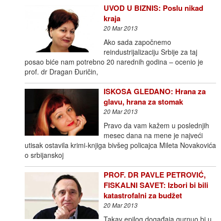
UVOD U BIZNIS: Poslu nikad
kraja
20 Mar 2013
Ako sada započnemo
reindustrijalizaciju Srbije za taj
posao biće nam potrebno 20 narednih godina – ocenio je
prof. dr Dragan Đuričin,
ISKOSA GLEDANO: Hrana za
glavu, hrana za stomak
20 Mar 2013
Pravo da vam kažem u poslednjih
mesec dana na mene je najveći
utisak ostavila krimi-knjiga bivšeg policajca Mileta Novakovića
o srbijanskoj
PROF. DR PAVLE PETROVIĆ,
FISKALNI SAVET: Izbori bi bili
katastrofalni za budžet
20 Mar 2013
Takav epilog događaja gurnuo bi u