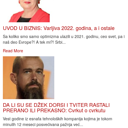
UVOD U BIZNIS: Varljiva 2022. godina, a i ostale
Sa koliko smo samo optimizma ulazili u 2021. godinu, ceo svet, pa i
naš deo Evrope?! A tek mi?! Srbi...
Read More
DA LI SU SE DŽEK DORSI I TVITER RASTALI
PRERANO ILI PREKASNO: Cvrkut o cvrkutu
Vest godine iz esnafa tehnoloških kompanija kojima je tokom
minulih 12 meseci posvećivana pažnja već...