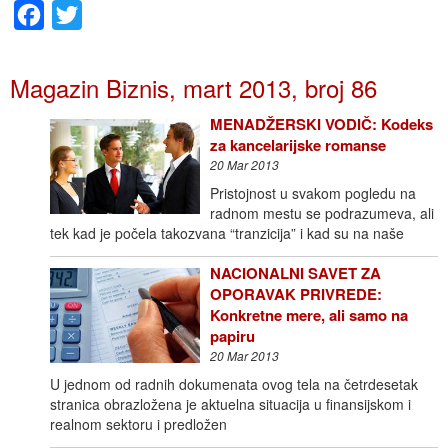
Facebook
Twitter
Magazin Biznis, mart 2013, broj 86
MENADŽERSKI VODIČ: Kodeks
za kancelarijske romanse
20 Mar 2013
Pristojnost u svakom pogledu na
radnom mestu se podrazumeva, ali
tek kad je počela takozvana “tranzicija” i kad su na naše
NACIONALNI SAVET ZA
OPORAVAK PRIVREDE:
Konkretne mere, ali samo na
papiru
20 Mar 2013
U jednom od radnih dokumenata ovog tela na četrdesetak
stranica obrazložena je aktuelna situacija u finansijskom i
realnom sektoru i predložen