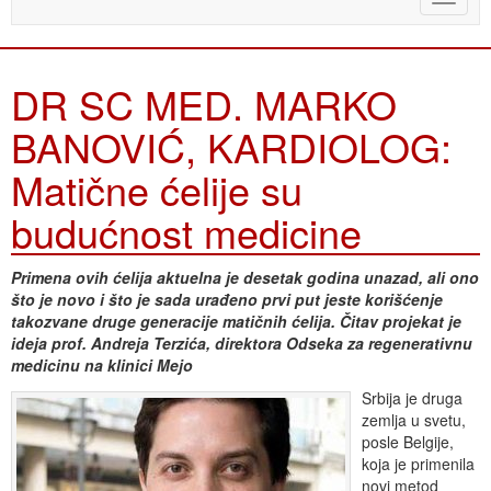
naviga
DR SC MED. MARKO
BANOVIĆ, KARDIOLOG:
Matične ćelije su
budućnost medicine
Primena ovih ćelija aktuelna je desetak godina unazad, ali ono
što je novo i što je sada urađeno prvi put jeste korišćenje
takozvane druge generacije matičnih ćelija. Čitav projekat je
ideja prof. Andreja Terzića, direktora Odseka za regenerativnu
medicinu na klinici Mejo
Srbija je druga
zemlja u svetu,
posle Belgije,
koja je primenila
novi metod