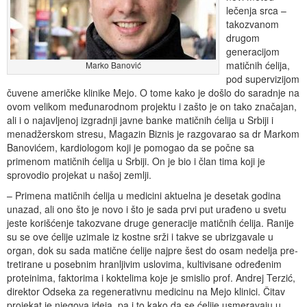
lečenja srca –
takozvanom
drugom
generacijom
matičnih ćelija,
Marko Banović
pod supervizijom
čuvene američke klinike Mejo. O tome kako je došlo do saradnje na
ovom velikom međunarodnom projektu i zašto je on tako značajan,
ali i o najavljenoj izgradnji javne banke matičnih ćelija u Srbiji i
menadžerskom stresu, Magazin Biznis je razgovarao sa dr Markom
Banovićem, kardiologom koji je pomogao da se počne sa
primenom matičnih ćelija u Srbiji. On je bio i član tima koji je
sprovodio projekat u našoj zemlji.
– Primena matičnih ćelija u medicini aktuelna je desetak godina
unazad, ali ono što je novo i što je sada prvi put urađeno u svetu
jeste korišćenje takozvane druge generacije matičnih ćelija. Ranije
su se ove ćelije uzimale iz kostne srži i takve se ubrizgavale u
organ, dok su sada matične ćelije najpre šest do osam nedelja pre-
tretirane u posebnim hranljivim uslovima, kultivisane određenim
proteinima, faktorima i koktelima koje je smislio prof. Andrej Terzić,
direktor Odseka za regenerativnu medicinu na Mejo klinici. Čitav
projekat je njegova ideja, pa i to kako da se ćelije usmeravaju u