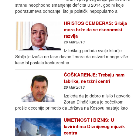
stranu neophodno smanjenje deficita u 2014. godini koje
podrazumeva odricanje, što je politički nepopularno a
HRISTOS CEMBERAS: Srbija
mora brže da se ekonomski
razvija
20 Mar 2013
Iz teškog perioda svoje istorije
Srbija je izašla ne tako davno i mora da ostvari mnogo više
kako bi postala konkurentna
ĆOŠKARENJE: Trebaju nam
fabrike, ne tržni centri
20 Mar 2013
Izgleda da je dobro mislio i govorio
Zoran Đinđić kada je početkom
prošle decenije primetio da „država na Kosovu nastaje kao
UMETNOST I BIZNIS: U
lavirintima Diznijevog mjuzik
centra