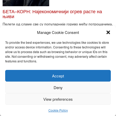
БЕТА–КОРН: Најекономичнији огрев расте на
њиви
Пелети од сламе све су популарније гориво међу потрошачима.
Главне препреке већoj производњи овог ог...
Manage Cookie Consent
Read More
To provide the best experiences, we use technologies like cookies to store
and/or access device information. Consenting to these technologies will
allow us to process data such as browsing behavior or unique IDs on this
site. Not consenting or withdrawing consent, may adversely affect certain
Toggle
features and functions.
naviga
Nira Press d.o.o.
Accept
Sadržaj ovog sajta je zakonom zaštićena intelektualna svojina
preduzeća NiraPress d.o.o. Svako neovlašćeno korišćenje,
Deny
kopiranje, objavljivanje celine ili delova bilo kog proizvoda NiraPress
d.o.o. je kažnjivo po zakonu.
View preferences
Cookie Policy