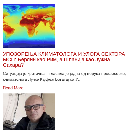
УПОЗОРЕЊА КЛИМАТОЛОГА И УЛОГА СЕКТОРА
МСП: Берлин као Рим, а Шпанија као Јужна
Сахара?
Ситуација је критична – гласила је једна од порука професорке,
климатолога Лучке Кајфеж Богатај са У...
Read More