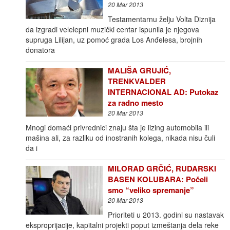
20 Mar 2013
Testamentarnu želju Volta Diznija
da izgradi velelepni muzički centar ispunila je njegova
supruga Lilijan, uz pomoć grada Los Anđelesa, brojnih
donatora
MALIŠA GRUJIĆ,
TRENKVALDER
INTERNACIONAL AD: Putokaz
za radno mesto
20 Mar 2013
Mnogi domaći privrednici znaju šta je lizing automobila ili
mašina ali, za razliku od inostranih kolega, nikada nisu čuli
da i
MILORAD GRČIĆ, RUDARSKI
BASEN KOLUBARA: Počeli
smo “veliko spremanje”
20 Mar 2013
Prioriteti u 2013. godini su nastavak
eksproprijacije, kapitalni projekti poput izmeštanja dela reke