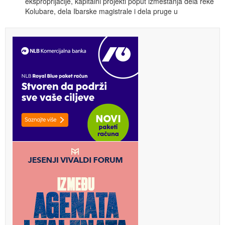
eksproprijacije, kapitalni projekti poput izmeštanja dela reke
Kolubare, dela Ibarske magistrale i dela pruge u