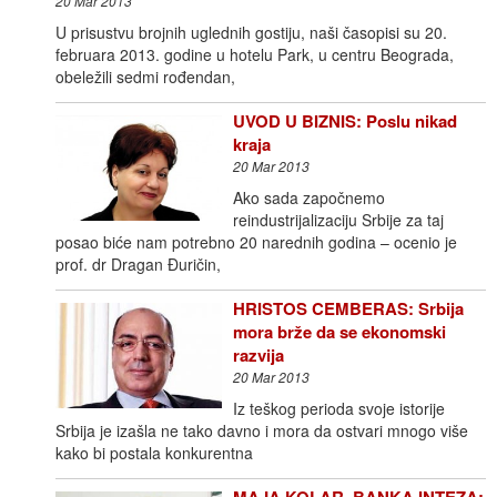
20 Mar 2013
U prisustvu brojnih uglednih gostiju, naši časopisi su 20.
februara 2013. godine u hotelu Park, u centru Beograda,
obeležili sedmi rođendan,
UVOD U BIZNIS: Poslu nikad
kraja
20 Mar 2013
Ako sada započnemo
reindustrijalizaciju Srbije za taj
posao biće nam potrebno 20 narednih godina – ocenio je
prof. dr Dragan Đuričin,
HRISTOS CEMBERAS: Srbija
mora brže da se ekonomski
razvija
20 Mar 2013
Iz teškog perioda svoje istorije
Srbija je izašla ne tako davno i mora da ostvari mnogo više
kako bi postala konkurentna
MAJA KOLAR, BANKA INTEZA: