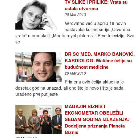
TV SLIKE I PRILIKE: Vrata su
ostala otvorena
20 Mar 2013
Verovatno već u aprilu 16 novih
nastavaka kultne serije „Otvorena
vrata“ u produkciji „Monte royal pictures“ i Prve televizije. Sve
se
DR SC MED. MARKO BANOVIĆ,
KARDIOLOG: Matične ćelije su
budućnost medicine
20 Mar 2013
Primena ovih ćelija aktuelna je
desetak godina unazad, ali ono što je novo i što je sada
urađeno prvi put jeste
MAGAZIN BIZNIS I
EKONOMETAR OBELEŽILI
SEDAM GODINA IZLAŽENJA:
Dodeljena priznanja Planeta
Biznis