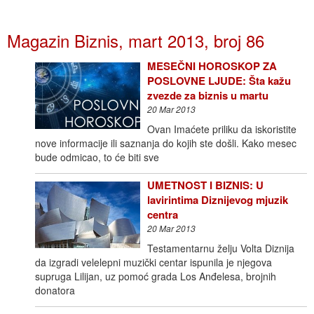
Magazin Biznis, mart 2013, broj 86
MESEČNI HOROSKOP ZA
POSLOVNE LJUDE: Šta kažu
zvezde za biznis u martu
20 Mar 2013
Ovan Imaćete priliku da iskoristite
nove informacije ili saznanja do kojih ste došli. Kako mesec
bude odmicao, to će biti sve
UMETNOST I BIZNIS: U
lavirintima Diznijevog mjuzik
centra
20 Mar 2013
Testamentarnu želju Volta Diznija
da izgradi velelepni muzički centar ispunila je njegova
supruga Lilijan, uz pomoć grada Los Anđelesa, brojnih
donatora