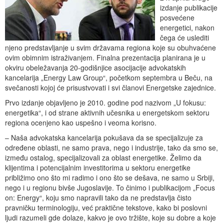
izdanje publikacije
posvećene
energetici, nakon
čega će uslediti
njeno predstavljanje u svim državama regiona koje su obuhvaćene
ovim obimnim istraživanjem. Finalna prezentacija planirana je u
okviru obeležavanja 20-godišnjice asocijacije advokatskih
kancelarija „Energy Law Group“, početkom septembra u Beču, na
svečanosti kojoj će prisustvovati i svi članovi Energetske zajednice.
Prvo izdanje objavljeno je 2010. godine pod nazivom „U fokusu:
energetika“, i od strane aktivnih učesnika u energetskom sektoru
regiona ocenjeno kao uspešno i veoma korisno.
– Naša advokatska kancelarija pokušava da se specijalizuje za
određene oblasti, ne samo prava, nego i industrije, tako da smo se,
između ostalog, specijalizovali za oblast energetike. Želimo da
klijentima i potencijalnim investitorima u sektoru energetike
približimo ono što mi radimo i ono što se dešava, ne samo u Srbiji,
nego i u regionu bivše Jugoslavije. To činimo i publikacijom „Focus
on: Energy“, koju smo napravili tako da ne predstavlja čisto
pravničku terminologiju, već praktične tekstove, kako bi poslovni
ljudi razumeli gde dolaze, kakvo je ovo tržište, koje su dobre a koje