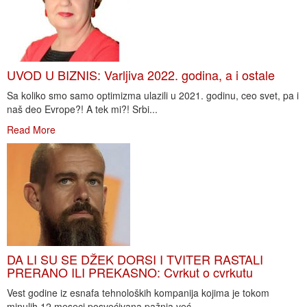
UVOD U BIZNIS: Varljiva 2022. godina, a i ostale
Sa koliko smo samo optimizma ulazili u 2021. godinu, ceo svet, pa i
naš deo Evrope?! A tek mi?! Srbi...
Read More
DA LI SU SE DŽEK DORSI I TVITER RASTALI
PRERANO ILI PREKASNO: Cvrkut o cvrkutu
Vest godine iz esnafa tehnoloških kompanija kojima je tokom
minulih 12 meseci posvećivana pažnja već...