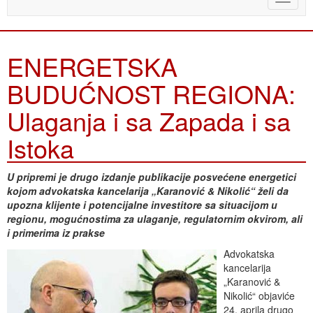
naviga
ENERGETSKA
BUDUĆNOST REGIONA:
Ulaganja i sa Zapada i sa
Istoka
U pripremi je drugo izdanje publikacije posvećene energetici
kojom advokatska kancelarija „Karanović & Nikolić“ želi da
upozna klijente i potencijalne investitore sa situacijom u
regionu, mogućnostima za ulaganje, regulatornim okvirom, ali
i primerima iz prakse
Advokatska
kancelarija
„Karanović &
Nikolić“ objaviće
24. aprila drugo