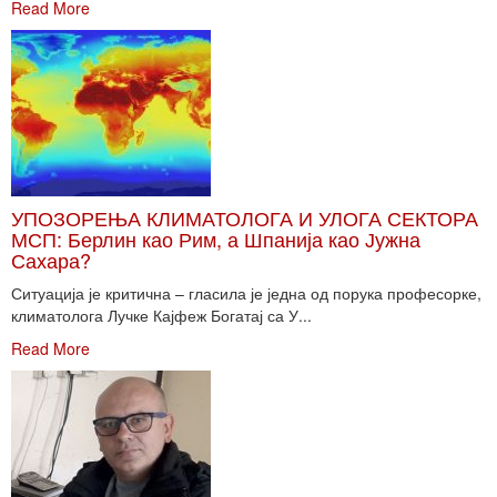
Read More
УПОЗОРЕЊА КЛИМАТОЛОГА И УЛОГА СЕКТОРА
МСП: Берлин као Рим, а Шпанија као Јужна
Сахара?
Ситуација је критична – гласила је једна од порука професорке,
климатолога Лучке Кајфеж Богатај са У...
Read More