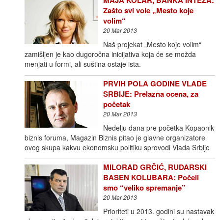
Zašto svi vole „Mesto koje
volim“
20 Mar 2013
Naš projekat „Mesto koje volim“
zamišljen je kao dugoročna inicijativa koja će se možda
menjati u formi, ali suština ostaje ista.
PRVIH POLA GODINE VLADE
SRBIJE: Prelazna ocena, za
početak
20 Mar 2013
Nedelju dana pre početka Kopaonik
biznis foruma, Magazin Biznis pitao je glavne organizatore
ovog skupa kakvu ekonomsku politiku sprovodi Vlada Srbije
MILORAD GRČIĆ, RUDARSKI
BASEN KOLUBARA: Počeli
smo “veliko spremanje”
20 Mar 2013
Prioriteti u 2013. godini su nastavak