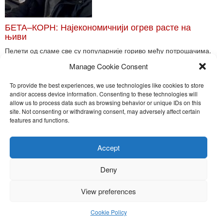
БЕТА–КОРН: Најекономичнији огрев расте на
њиви
Пелети од сламе све су популарније гориво међу потрошачима.
Главне препреке већoj производњи овог ог...
Manage Cookie Consent
Read More
To provide the best experiences, we use technologies like cookies to store
and/or access device information. Consenting to these technologies will
allow us to process data such as browsing behavior or unique IDs on this
site. Not consenting or withdrawing consent, may adversely affect certain
Toggle
features and functions.
naviga
Nira Press d.o.o.
Accept
Sadržaj ovog sajta je zakonom zaštićena intelektualna svojina
preduzeća NiraPress d.o.o. Svako neovlašćeno korišćenje,
Deny
kopiranje, objavljivanje celine ili delova bilo kog proizvoda NiraPress
d.o.o. je kažnjivo po zakonu.
View preferences
Cookie Policy