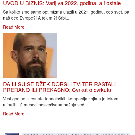
UVOD U BIZNIS: Varljiva 2022. godina, a i ostale
Sa koliko smo samo optimizma ulazili u 2021. godinu, ceo svet, pa i
naš deo Evrope?! A tek mi?! Srbi...
Read More
DA LI SU SE DŽEK DORSI I TVITER RASTALI
PRERANO ILI PREKASNO: Cvrkut o cvrkutu
Vest godine iz esnafa tehnoloških kompanija kojima je tokom
minulih 12 meseci posvećivana pažnja već...
Read More