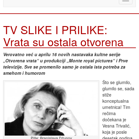
naviga
TV SLIKE I PRILIKE:
Vrata su ostala otvorena
Verovatno već u aprilu 16 novih nastavaka kultne serije
„Otvorena vrata“ u produkciji „Monte royal pictures“ i Prve
televizije. Sve se promenilo samo je ostala ista potreba za
smehom i humorom
Što se glumilo,
glumilo se, sada
stiže
konceptualna
umetnica! Tim
rečima
dočekana je
Vesna Trivalić,
koja je posle
desetak godina
Piše: Branislava Džunov