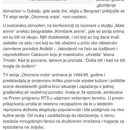
„glumljenja
domaćice“ u Dubaiju, gde sada živi, stigla u Beograd i priključila se
TV ekipi serije „Otvorena vrata“, novi nastavci.
U svečarskoj atmosferi, na konferenciji za novinare u studiju „Male
arene“ aneksu beogradske „Kombank arene“, gde se serija snima,
svi su bili na okupu. Njih dvadesetak, i oni koji su tog dana imali
zadatke na setu i oni koji su tek ubačeni u priču oko višestruko
zamršene porodice Anđelić – Jakovljević na čelu sa ćudljivom i
nepredvidivom Cakanom koju je maestralno „uhvatila“ Vesna
Trivalić. Kad je pozvana, iskreno je priznala: “Došla bih i kad ne bih
mogla da dođem!“
TV serija „Otvorena vrata“ snimana je 1994/95. godine i
predstavljala je svojevrsnu kritiku posrnule srpske kulture i političke
scene devedesetih godina kroz situacije i zapažanja o jednoj
građanskoj ali neobičnoj porodici. Imala je 34 epizode, emitovane
na Prvom programu RTS u udarnom večernjem terminu. U prvom
prikazivanju prošla je relativno nezapaženo da bi u sledećim
reprizama doživela eksploziju popularnosti i bila podignuta na nivo
kultne serije. Od muka i zaobilaženja do obožavanja, o čemu
svedoče mnogobrojni fanovi na društvenim mrežama i traganje za
epizodama na Jutjubu.