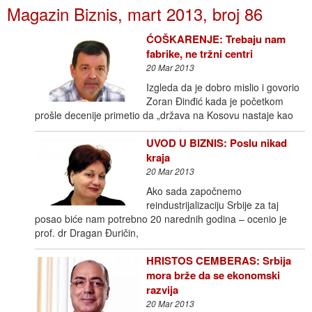
Magazin Biznis, mart 2013, broj 86
ĆOŠKARENJE: Trebaju nam
fabrike, ne tržni centri
20 Mar 2013
Izgleda da je dobro mislio i govorio
Zoran Đinđić kada je početkom
prošle decenije primetio da „država na Kosovu nastaje kao
UVOD U BIZNIS: Poslu nikad
kraja
20 Mar 2013
Ako sada započnemo
reindustrijalizaciju Srbije za taj
posao biće nam potrebno 20 narednih godina – ocenio je
prof. dr Dragan Đuričin,
HRISTOS CEMBERAS: Srbija
mora brže da se ekonomski
razvija
20 Mar 2013