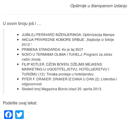
Opširnije u štampanom izdanju
U ovom broju još i …
JUBILEJ PERIHARD INŽENJERINGA: Optimizacija štampe
AKCIJA PRIVREDNE KOMORE SRBIJE: „Najbolje iz Srbije
2012.“
PRIMENA STANDARDA: Ko je taj ISO?
NOVO U TERMAMA OLIMIA I TUHELJ: Programi za zdrav
način života
FILIP KOTLER, DŽON BOVEN, DŽEJMS MEJKENS:
MARKETING U UGOSTITELJSTVU, HOTELIJERSTVU I
TURIZMU (12): Timska prodaja u hotelijerstvu
PITER F. DRAKER: DRAKER IZ DANA U DAN (2): Liderstvo i
odgovornost
Sledeći broj Magazina Biznis izlazi 20. aprila 2013.
Podelite ovaj tekst:
Facebook
Twitter