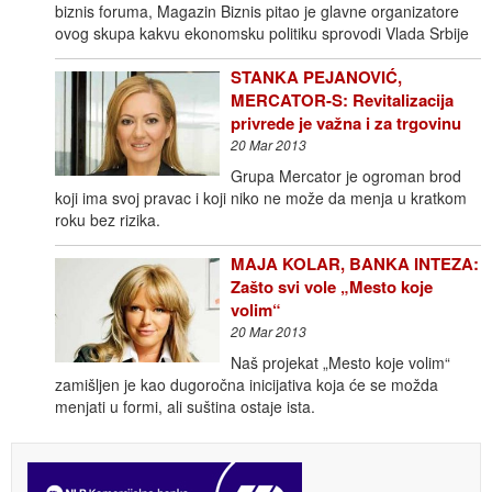
biznis foruma, Magazin Biznis pitao je glavne organizatore
ovog skupa kakvu ekonomsku politiku sprovodi Vlada Srbije
STANKA PEJANOVIĆ,
MERCATOR-S: Revitalizacija
privrede je važna i za trgovinu
20 Mar 2013
Grupa Mercator je ogroman brod
koji ima svoj pravac i koji niko ne može da menja u kratkom
roku bez rizika.
MAJA KOLAR, BANKA INTEZA:
Zašto svi vole „Mesto koje
volim“
20 Mar 2013
Naš projekat „Mesto koje volim“
zamišljen je kao dugoročna inicijativa koja će se možda
menjati u formi, ali suština ostaje ista.