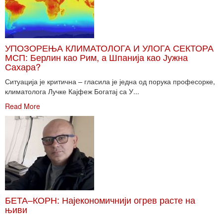
УПОЗОРЕЊА КЛИМАТОЛОГА И УЛОГА СЕКТОРА
МСП: Берлин као Рим, а Шпанија као Јужна
Сахара?
Ситуација је критична – гласила је једна од порука професорке,
климатолога Лучке Кајфеж Богатај са У...
Read More
БЕТА–КОРН: Најекономичнији огрев расте на
њиви