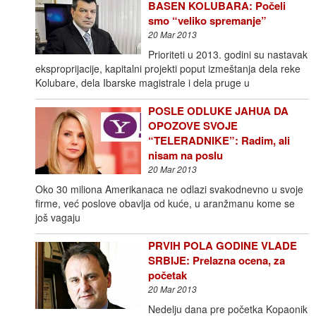
BASEN KOLUBARA: Počeli
smo “veliko spremanje”
20 Mar 2013
Prioriteti u 2013. godini su nastavak
eksproprijacije, kapitalni projekti poput izmeštanja dela reke
Kolubare, dela Ibarske magistrale i dela pruge u
POSLE ODLUKE JAHUA DA
OPOZOVE SVOJE
“TELERADNIKE”: Radim, ali
nisam na poslu
20 Mar 2013
Oko 30 miliona Amerikanaca ne odlazi svakodnevno u svoje
firme, već poslove obavlja od kuće, u aranžmanu kome se
još vagaju
PRVIH POLA GODINE VLADE
SRBIJE: Prelazna ocena, za
početak
20 Mar 2013
Nedelju dana pre početka Kopaonik