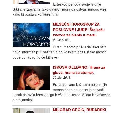
Iz teškog perioda svoje istorije
Srbija je izašla ne tako davno i mora da ostvari mnogo više
kako bi postala konkurentna
MESEČNI HOROSKOP ZA
POSLOVNE LJUDE: Šta kažu
zvezde za biznis u martu
20 Mar 2013
Ovan Imaćete priliku da iskoristite
nove informacije ili saznanja do kojih ste došli. Kako mesec
bude odmicao, to će biti sve
ISKOSA GLEDANO: Hrana za
glavu, hrana za stomak
20 Mar 2013
Pravo da vam kažem u poslednjih
mesec dana na mene je najveći
utisak ostavila krimi-knjiga bivšeg policajca Mileta Novakovića
o srbijanskoj
MILORAD GRČIĆ, RUDARSKI