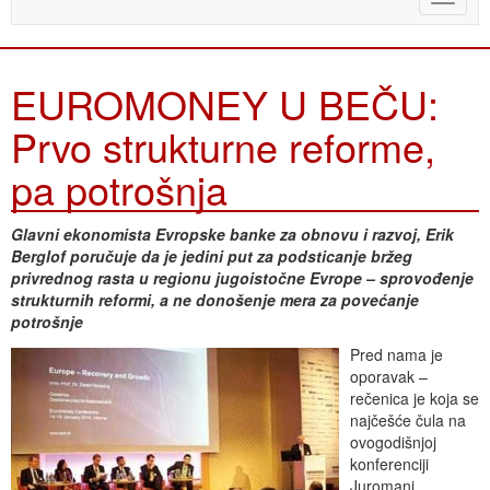
naviga
EUROMONEY U BEČU:
Prvo strukturne reforme,
pa potrošnja
Glavni ekonomista Evropske banke za obnovu i razvoj, Erik
Berglof poručuje da je jedini put za podsticanje bržeg
privrednog rasta u regionu jugoistočne Evrope – sprovođenje
strukturnih reformi, a ne donošenje mera za povećanje
potrošnje
Pred nama je
oporavak –
rečenica je koja se
najčešće čula na
ovogodišnjoj
konferenciji
Juromani