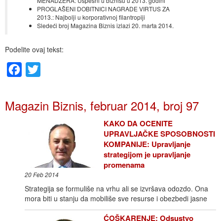
MENADŽERA: Uspešni u biznisu u 2013. godini
PROGLAŠENI DOBITNICI NAGRADE VIRTUS ZA
2013.: Najbolji u korporativnoj filantropiji
Sledeći broj Magazina Biznis izlazi 20. marta 2014.
Podelite ovaj tekst:
Facebook
Twitter
Magazin Biznis, februar 2014, broj 97
KAKO DA OCENITE
UPRAVLJAČKE SPOSOBNOSTI
KOMPANIJE: Upravljanje
strategijom je upravljanje
promenama
20 Feb 2014
Strategija se formuliše na vrhu ali se izvršava odozdo. Ona
mora biti u stanju da mobiliše sve resurse i obezbedi jasne
ĆOŠKARENJE: Odsustvo