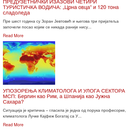
ПРЕДУЗЕТНИЧКИ ИЗАЗОВИ ЧЕТИРИ
ТУРИСТИЧКА ВОДИЧА: „Црна овца“ и 120 тона
сладоледа
Пре шест година су Зоран Јевтовић и његова три пријатеља
започели посао којим се никада раније нису...
Read More
УПОЗОРЕЊА КЛИМАТОЛОГА И УЛОГА СЕКТОРА
МСП: Берлин као Рим, а Шпанија као Јужна
Сахара?
Ситуација је критична – гласила је једна од порука професорке,
климатолога Лучке Кајфеж Богатај са У...
Read More