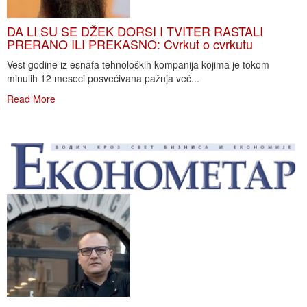
DA LI SU SE DŽEK DORSI I TVITER RASTALI
PRERANO ILI PREKASNO: Cvrkut o cvrkutu
Vest godine iz esnafa tehnoloških kompanija kojima je tokom
minulih 12 meseci posvećivana pažnja već...
Read More