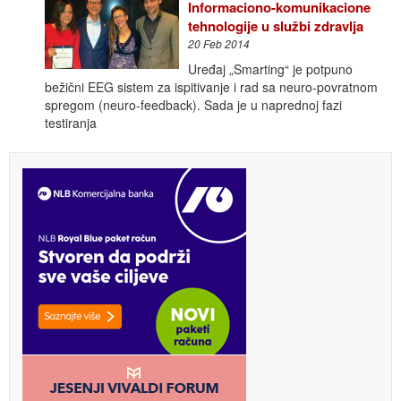
Informaciono-komunikacione
tehnologije u službi zdravlja
20 Feb 2014
Uređaj „Smarting“ je potpuno
bežični EEG sistem za ispitivanje i rad sa neuro-povratnom
spregom (neuro-feedback). Sada je u naprednoj fazi
testiranja