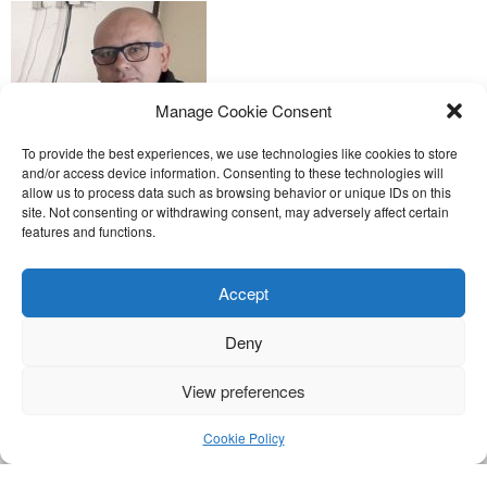
Manage Cookie Consent
To provide the best experiences, we use technologies like cookies to store
and/or access device information. Consenting to these technologies will
БЕТА–КОРН: Најекономичнији огрев расте на
allow us to process data such as browsing behavior or unique IDs on this
њиви
site. Not consenting or withdrawing consent, may adversely affect certain
features and functions.
Пелети од сламе све су популарније гориво међу потрошачима.
Главне препреке већoj производњи овог ог...
Accept
Read More
Deny
Toggle
View preferences
naviga
Nira Press d.o.o.
Cookie Policy
Sadržaj ovog sajta je zakonom zaštićena intelektualna svojina