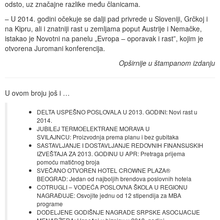
odsto, uz značajne razlike među članicama.
– U 2014. godini očekuje se dalji pad privrede u Sloveniji, Grčkoj i
na Kipru, ali i znatniji rast u zemljama poput Austrije i Nemačke,
istakao je Novotni na panelu „Evropa – oporavak i rast”, kojim je
otvorena Juromani konferencija.
Opširnije u štampanom izdanju
U ovom broju još i …
DELTA USPEŠNO POSLOVALA U 2013. GODINI: Novi rast u
2014.
JUBILEJ TERMOELEKTRANE MORAVA U
SVILAJNCU: Proizvodnja prema planu i bez gubitaka
SASTAVLJANJE I DOSTAVLJANJE REDOVNIH FINANSIJSKIH
IZVEŠTAJA ZA 2013. GODINU U APR: Pretraga prijema
pomoću matičnog broja
SVEČANO OTVOREN HOTEL CROWNE PLAZA®
BEOGRAD: Jedan od najboljih brendova poslovnih hotela
COTRUGLI – VODEĆA POSLOVNA ŠKOLA U REGIONU
NAGRAĐUJE: Osvojite jednu od 12 stipendija za MBA
programe
DODELJENE GODIŠNJE NAGRADE SRPSKE ASOCIJACIJE