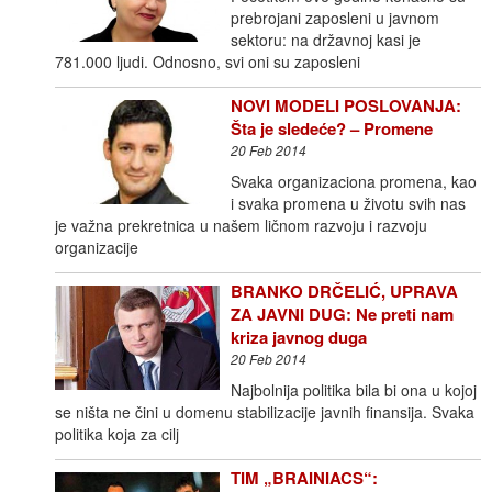
prebrojani zaposleni u javnom
sektoru: na državnoj kasi je
781.000 ljudi. Odnosno, svi oni su zaposleni
NOVI MODELI POSLOVANJA:
Šta je sledeće? – Promene
20 Feb 2014
Svaka organizaciona promena, kao
i svaka promena u životu svih nas
je važna prekretnica u našem ličnom razvoju i razvoju
organizacije
BRANKO DRČELIĆ, UPRAVA
ZA JAVNI DUG: Ne preti nam
kriza javnog duga
20 Feb 2014
Najbolnija politika bila bi ona u kojoj
se ništa ne čini u domenu stabilizacije javnih finansija. Svaka
politika koja za cilj
TIM „BRAINIACS“: