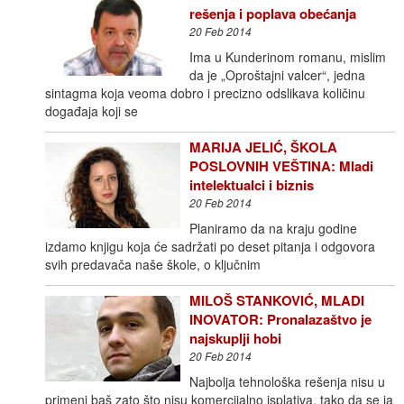
rešenja i poplava obećanja
20 Feb 2014
Ima u Kunderinom romanu, mislim
da je „Oproštajni valcer“, jedna
sintagma koja veoma dobro i precizno odslikava količinu
događaja koji se
MARIJA JELIĆ, ŠKOLA
POSLOVNIH VEŠTINA: Mladi
intelektualci i biznis
20 Feb 2014
Planiramo da na kraju godine
izdamo knjigu koja će sadržati po deset pitanja i odgovora
svih predavača naše škole, o ključnim
MILOŠ STANKOVIĆ, MLADI
INOVATOR: Pronalazaštvo je
najskuplji hobi
20 Feb 2014
Najbolja tehnološka rešenja nisu u
primeni baš zato što nisu komercijalno isplativa, tako da se ja