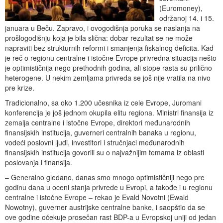
(Euromoney),
održanoj 14. i 15.
januara u Beču. Zapravo, i ovogodišnja poruka se naslanja na
prošlogodišnju koja je bila slična: dobar rezultat se ne može
napraviti bez strukturnih reformi i smanjenja fiskalnog deficita. Kad
je reč o regionu centralne i istočne Evrope privredna situacija nešto
je optimističnija nego prethodnih godina, ali stope rasta su prilično
heterogene. U nekim zemljama privreda se još nije vratila na nivo
pre krize.
Tradicionalno, sa oko 1.200 učesnika iz cele Evrope, Juromani
konferencija je još jednom okupila elitu regiona. Ministri finansija iz
zemalja centralne i istočne Evrope, direktori međunarodnih
finansijskih institucija, guverneri centralnih banaka u regionu,
vodeći poslovni ljudi, investitori i stručnjaci međunarodnih
finansijskih institucija govorili su o najvažnijim temama iz oblasti
poslovanja i finansija.
– Generalno gledano, danas smo mnogo optimističniji nego pre
godinu dana u oceni stanja privrede u Evropi, a takođe i u regionu
centralne i istočne Evrope – rekao je Evald Novotni (Ewald
Nowotny), guverner austrijske centralne banke, i saopštio da se
ove godine očekuje prosečan rast BDP-a u Evropskoj uniji od jedan