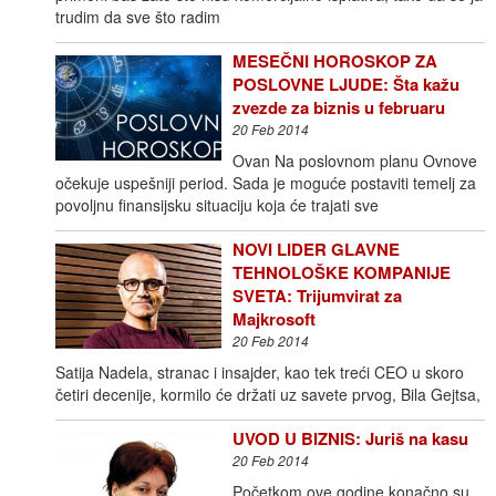
trudim da sve što radim
MESEČNI HOROSKOP ZA
POSLOVNE LJUDE: Šta kažu
zvezde za biznis u februaru
20 Feb 2014
Ovan Na poslovnom planu Ovnove
očekuje uspešniji period. Sada je moguće postaviti temelj za
povoljnu finansijsku situaciju koja će trajati sve
NOVI LIDER GLAVNE
TEHNOLOŠKE KOMPANIJE
SVETA: Trijumvirat za
Majkrosoft
20 Feb 2014
Satija Nadela, stranac i insajder, kao tek treći CEO u skoro
četiri decenije, kormilo će držati uz savete prvog, Bila Gejtsa,
UVOD U BIZNIS: Juriš na kasu
20 Feb 2014
Početkom ove godine konačno su