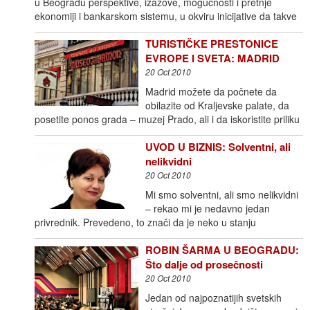
u Beogradu perspektive, izazove, mogućnosti i pretnje
ekonomiji i bankarskom sistemu, u okviru inicijative da takve
TURISTIČKE PRESTONICE
EVROPE I SVETA: MADRID
20 Oct 2010
Madrid možete da počnete da
obilazite od Kraljevske palate, da
posetite ponos grada – muzej Prado, ali i da iskoristite priliku
UVOD U BIZNIS: Solventni, ali
nelikvidni
20 Oct 2010
Mi smo solventni, ali smo nelikvidni
– rekao mi je nedavno jedan
privrednik. Prevedeno, to znači da je neko u stanju
ROBIN ŠARMA U BEOGRADU:
Što dalje od prosečnosti
20 Oct 2010
Jedan od najpoznatijih svetskih