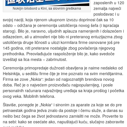
zaposlenih u 120
zemalja najveći
Nokijin bilobord u Kini, sa slovnim greškama
poslodavac i u
svojoj naciji, koja njenom ukupnom izvozu doprinosi čak sa 10
odsto – održana je ceremonija ustoličenja novog šefa (i ispraćaja
starog). Bilo je, naravno, uljudnih aplauza namenjenih i dolazećem i
odlazećem, ali u atmosferi nije bilo ni preteranog entuzijazma zbog
ustoličenja druge ličnosti u ulozi kormilara firme osnovane još pre
145 godina, niti preterane nostalgije zbog povlačenja njegovog
prethodnika. Preovlađujuće raspoloženje bilo je, kako svedoče
izveštaji sa lica mesta – zabrinutost.
Ceremonija primopredaje dužnosti obavljena je naime nedaleko od
Helsinkija, u sedištu firme čije je ime poznato na svim meridijanima.
Firma se zove „Nokia“: jedan od najpoznatijih brendova novog
doba. Reč je o najvećem proizvođaču najpopularnijeg, i posle
personalnih računara najvažnijeg uređaja sa kraja prošlog i početka
ovog veka. Mobilnih telefona.
Štaviše, ponegde je „Nokia“ i sinonim za aparate za koje se do pre
petnaestak godina jedva znalo da postoje i čemu služe, a danas su
nešto bez čega se život jednostavno zamisliti ne može. Proverite to
na sebi: kako se osećate ako, napuštajući kuću, slučajno zaboravite