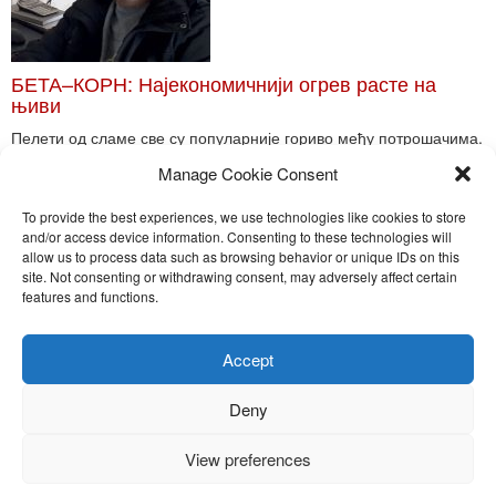
БЕТА–КОРН: Најекономичнији огрев расте на
њиви
Пелети од сламе све су популарније гориво међу потрошачима.
Главне препреке већoj производњи овог ог...
Manage Cookie Consent
Read More
To provide the best experiences, we use technologies like cookies to store
and/or access device information. Consenting to these technologies will
allow us to process data such as browsing behavior or unique IDs on this
site. Not consenting or withdrawing consent, may adversely affect certain
Toggle
features and functions.
naviga
Nira Press d.o.o.
Accept
Sadržaj ovog sajta je zakonom zaštićena intelektualna svojina
preduzeća NiraPress d.o.o. Svako neovlašćeno korišćenje,
Deny
kopiranje, objavljivanje celine ili delova bilo kog proizvoda NiraPress
d.o.o. je kažnjivo po zakonu.
View preferences