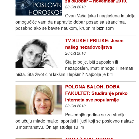
za oktobar – novembar 2010.
20 Oct 2010
Ovan Vaša jaka i naglašena intuicija
omogućiće vam da napravite dobar posao sa strancima,
posebno ako se bavite naukom, krupnim biznisom
TV SLIKE I PRILIKE: Jesen
našeg nezadovoljstva
20 Oct 2010
Šta je bolje, biti zaposlen ili
nezaposlen, imati mnogo ili nemati
ništa. Šta život čini lakšim i lepšim? Najbolje je biti
POLONA BALOH, DOBA
FAKULTET: Studiranje preko
interneta sve popularnije
20 Oct 2010
Poslednjih godina se za studije
odlučuju mlade majke, sportisti i ljudi koji se poslovno nalaze
u inostranstvu. Onlajn studije su im