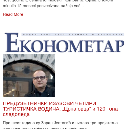
minulih 12 meseci posvećivana pažnja već...
Read More
ПРЕДУЗЕТНИЧКИ ИЗАЗОВИ ЧЕТИРИ
ТУРИСТИЧКА ВОДИЧА: „Црна овца“ и 120 тона
сладоледа
Пре шест година су Зоран Јевтовић и његова три пријатеља
започели посао којим се никада раније нису...