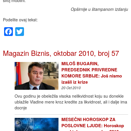
svoj mobilni.
Opširnije u štampanom izdanju
Podelite ovaj tekst:
Facebook
Twitter
Magazin Biznis, oktobar 2010, broj 57
MILOŠ BUGARIN,
PREDSEDNIK PRIVREDNE
KOMORE SRBIJE: Još nismo
izašli iz krize
20 Oct 2010
Ovu godinu je obeležila visoka nelikvidnost koju su donekle
ublažile Vladine mere kroz kredite za likvidnost, ali i dalje ima
docnje
MESEČNI HOROSKOP ZA
POSLOVNE LJUDE: Horoskop