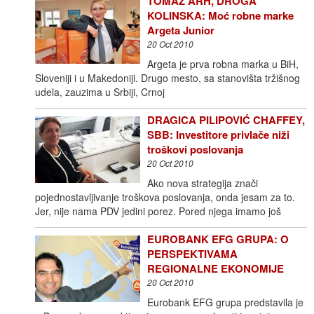
TOMAŽ ARH, DROGA
KOLINSKA: Moć robne marke
Argeta Junior
20 Oct 2010
Argeta je prva robna marka u BiH,
Sloveniji i u Makedoniji. Drugo mesto, sa stanovišta tržišnog
udela, zauzima u Srbiji, Crnoj
DRAGICA PILIPOVIĆ CHAFFEY,
SBB: Investitore privlače niži
troškovi poslovanja
20 Oct 2010
Ako nova strategija znači
pojednostavljivanje troškova poslovanja, onda jesam za to.
Jer, nije nama PDV jedini porez. Pored njega imamo još
EUROBANK EFG GRUPA: O
PERSPEKTIVAMA
REGIONALNE EKONOMIJE
20 Oct 2010
Eurobank EFG grupa predstavila je