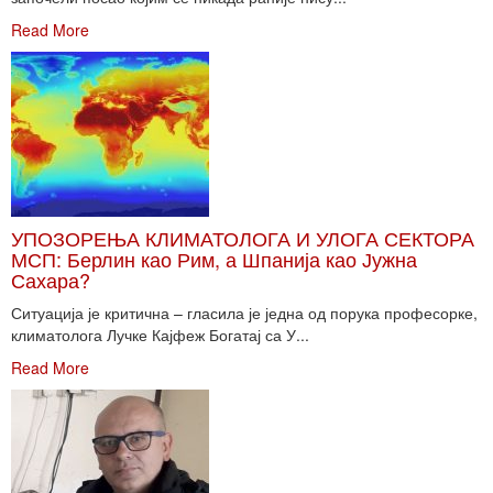
Read More
УПОЗОРЕЊА КЛИМАТОЛОГА И УЛОГА СЕКТОРА
МСП: Берлин као Рим, а Шпанија као Јужна
Сахара?
Ситуација је критична – гласила је једна од порука професорке,
климатолога Лучке Кајфеж Богатај са У...
Read More