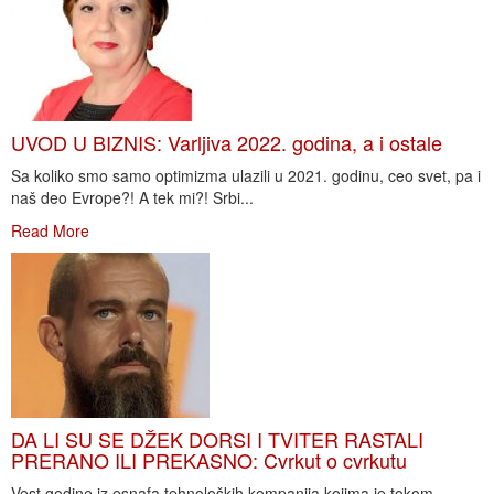
UVOD U BIZNIS: Varljiva 2022. godina, a i ostale
Sa koliko smo samo optimizma ulazili u 2021. godinu, ceo svet, pa i
naš deo Evrope?! A tek mi?! Srbi...
Read More
DA LI SU SE DŽEK DORSI I TVITER RASTALI
PRERANO ILI PREKASNO: Cvrkut o cvrkutu
Vest godine iz esnafa tehnoloških kompanija kojima je tokom