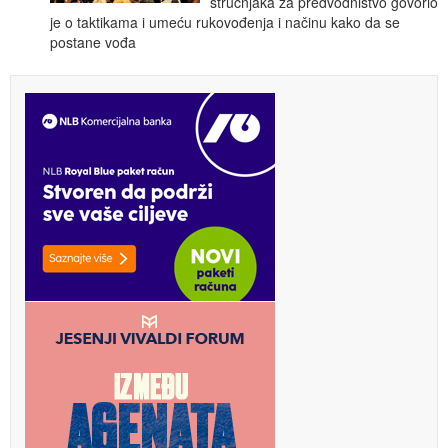
stručnjaka za predvodništvo govorio
je o taktikama i umeću rukovođenja i načinu kako da se
postane vođa