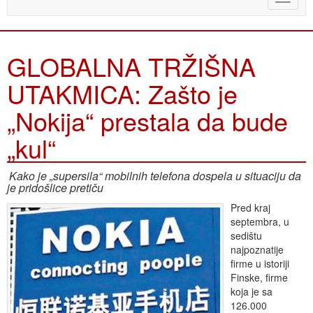
naviga
GLOBALNA TRŽIŠNA
UTAKMICA: Zašto je
„Nokija“ prestala da bude
„kul“
Kako je „supersila“ mobilnih telefona dospela u situaciju da
je pridošlice pretiču
Pred kraj
septembra, u
sedištu
najpoznatije
firme u istoriji
Finske, firme
koja je sa
126.000