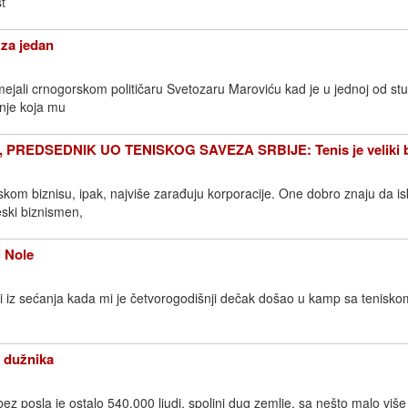
t
za jedan
ali crnogorskom političaru Svetozaru Maroviću kad je u jednoj od stu
anje koja mu
PREDSEDNIK UO TENISKOG SAVEZA SRBIJE: Tenis je veliki b
niskom biznisu, ipak, najviše zarađuju korporacije. One dobro znaju da is
eski biznismen,
 Nole
i iz sećanja kada mi je četvorogodišnji dečak došao u kamp sa tenisk
 dužnika
z posla je ostalo 540.000 ljudi, spoljni dug zemlje, sa nešto malo viš