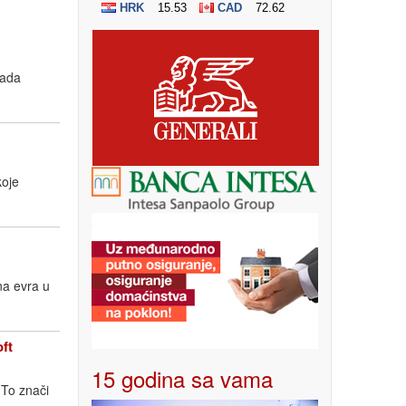
kada
koje
na evra u
ft
15 godina sa vama
 To znači