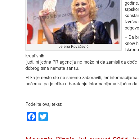
godine
srpskom
konstan
izvršna
odgovor
– Da bi
know h
Jelena Kovačević
iskreno
kreativnih
ljudi, ni jedna PR agencija ne može ni da zamisli da dođe
dobrog tima nemate šansu.
Etika je nešto što ne smemo zaboraviti, jer informacijama
nečemu, pa je etika u baratanju informacijama ključna da 
Podelite ovaj tekst:
Facebook
Twitter