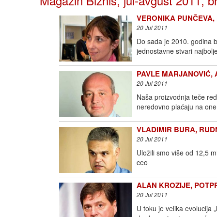
Magazin Biznis, jul-avgust 2011, b
VERONIKA PUNČEVA, ME
20 Jul 2011
Do sada je 2010. godina b
jednostavne stvari najbolj
PAVLE MARJANOVIĆ, ACT
20 Jul 2011
Naša proizvodnja teče redo
neredovno plaćaju na one 
VLADIMIR BURA, RUDNAP
20 Jul 2011
Uložili smo više od 12,5 m
ceo
ALAN KROZIJE, POTPRE
20 Jul 2011
U toku je velika evolucija 