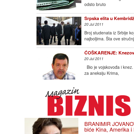
odsto bruto
Srpska elita u Kembrid
20 Jul 2011
Broj studenata iz Srbije 
najboljima. Šta ove stručn
ĆOŠKARENJE: Knezovi 
20 Jul 2011
Bio je vojskovođa i knez.
za aneksiju Krima,
BRANIMIR JOVANOVIĆ
biće Kina, Amerika i