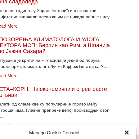
она сладоледа
ре шест година су Зоран Јевтовић и његова три
ијатеља започели посао којим се никада раније нису...
ead More
ПОЗОРЕЊА КЛИМАТОЛОГА И УЛОГА
ЕКТОРА МСП: Берлин као Рим, а Шпанија
ао Јужна Сахара?
туација је критична – гласила је једна од порука
офесорке, климатолога Лучке Кајфеж Богатај са У...
ead More
ЕТА–КОРН: Најекономичнији огрев расте
а њиви
елети од сламе све су популарније гориво међу
отрошачима. Главне препреке већoj производњи овог
...
ead More
Manage Cookie Consent