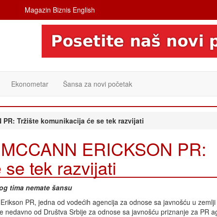
Magazin Biznis English
Ekonometar
Šansa za novi početak
Tržište komunikacija će se tek razvijati
 MCCANN ERICKSON PR:
se tek razvijati
rog tima nemate šansu
rikson PR, jedna od vodećih agencija za odnose sa javnošću u zemlji 
je nedavno od Društva Srbije za odnose sa javnošću priznanje za PR a