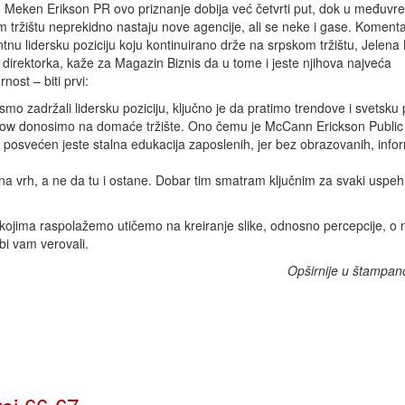
. Meken Erikson PR ovo priznanje dobija već četvrti put, dok u međuv
 tržištu neprekidno nastaju nove agencije, ali se neke i gase. Komenta
tnu lidersku poziciju koju kontinuirano drže na srpskom tržištu, Jelena
 direktorka, kaže za Magazin Biznis da u tome i jeste njihova najveća
nost – biti prvi:
smo zadržali lidersku poziciju, ključno je da pratimo trendove i svetsku 
ow donosimo na domaće tržište. Ono čemu je McCann Erickson Public 
 posvećen jeste stalna edukacija zaposlenih, jer bez obrazovanih, infor
 na vrh, a ne da tu i ostane. Dobar tim smatram ključnim za svaki uspeh
 kojima raspolažemo utičemo na kreiranje slike, odnosno percepcije, o 
bi vam verovali.
Opširnije u štampan