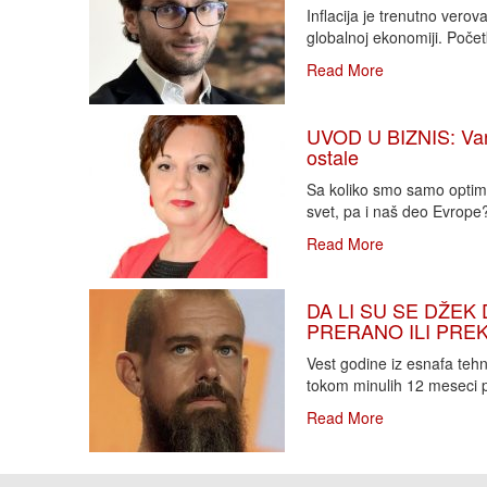
Inflacija je trenutno vero
globalnoj ekonomiji. Poče
Read More
UVOD U BIZNIS: Varlj
ostale
Sa koliko smo samo optimi
svet, pa i naš deo Evrope?!
Read More
DA LI SU SE DŽEK 
PRERANO ILI PREKA
Vest godine iz esnafa teh
tokom minulih 12 meseci p
Read More