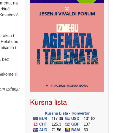
remenu, na
rišući
 Kovačević,
praksu i
Relations
misanih i
, bez
nekome ili
om izdanju
Kursna lista