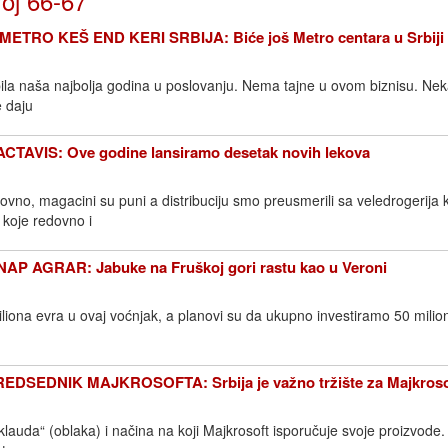
roj 66-67
TRO KEŠ END KERI SRBIJA: Biće još Metro centara u Srbiji
ila naša najbolja godina u poslovanju. Nema tajne u ovom biznisu. Ne
e daju
AVIS: Ove godine lansiramo desetak novih lekova
vno, magacini su puni a distribuciju smo preusmerili sa veledrogerija 
koje redovno i
 AGRAR: Jabuke na Fruškoj gori rastu kao u Veroni
iliona evra u ovaj voćnjak, a planovi su da ukupno investiramo 50 milio
DSEDNIK MAJKROSOFTA: Srbija je važno tržište za Majkroso
„klauda“ (oblaka) i načina na koji Majkrosoft isporučuje svoje proizvode.