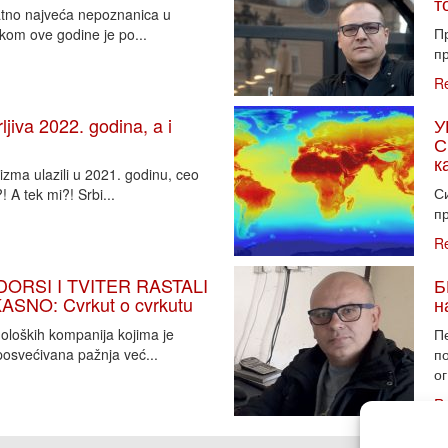
т
vatno najveća nepoznanica u
П
tkom ove godine je po...
пр
R
iva 2022. godina, a i
У
С
к
zma ulazili u 2021. godinu, ceo
Си
 A tek mi?! Srbi...
пр
R
DORSI I TVITER RASTALI
Б
SNO: Cvrkut o cvrkutu
н
noloških kompanija kojima je
П
osvećivana pažnja već...
п
ог
R