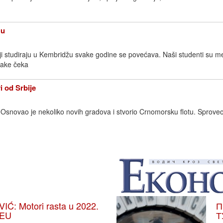
žu
koji studiraju u Kembridžu svake godine se povećava. Naši studenti su 
jake čeka
od Srbije
 Osnovao je nekoliko novih gradova i stvorio Crnomorsku flotu. Sproveo
: Motori rasta u 2022.
П
 EU
Т