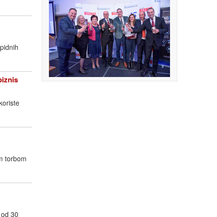
pidnih
iznis
koriste
om torbom
e od 30