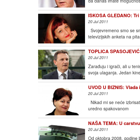
da danas imate mogućnos
ISKOSA GLEDANO: Tri 
20 Jul 2011
Svojevremeno smo se smej
televizijskih anketa na pit
TOPLICA SPASOJEVIĆ, 
20 Jul 2011
Zarađuju i igrači, ali u te
svoja ulaganja. Jedan kin
UVOD U BIZNIS: Vlada i
20 Jul 2011
Nikad mi se neće izbrisat
uredno spakovanom
NAŠA TEMA: U carstvu
20 Jul 2011
Od oktobra 2008. godine be