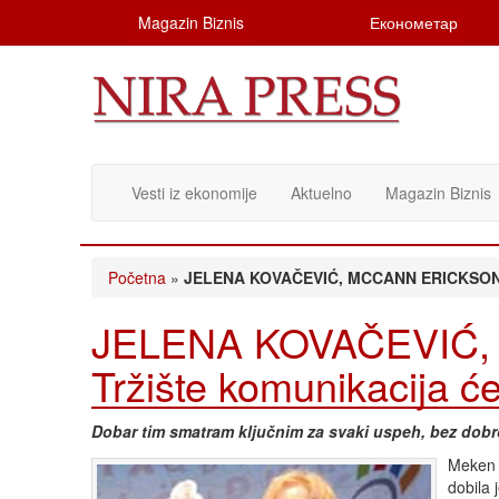
Magazin Biznis
Економетар
Vesti iz ekonomije
Aktuelno
Magazin Biznis
Početna
»
JELENA KOVAČEVIĆ, MCCANN ERICKSON PR: 
JELENA KOVAČEVIĆ,
Tržište komunikacija će 
Dobar tim smatram ključnim za svaki uspeh, bez dob
Meken E
dobila 