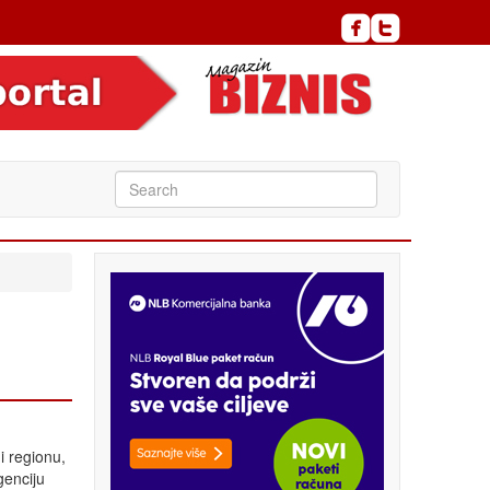
i regionu,
genciju