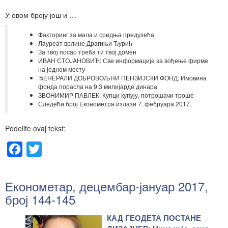
У овом броју још и …
Факторинг за мала и средња предузећа
Лaурeaт врлинe Дрaгињи Ђурић
За твој посао треба ти твој домен
ИВAН СTOJAНOВИЋ: Све информације за вођење фирме
на једном месту
ЂЕНЕРАЛИ ДОБРОВОЉНИ ПЕНЗИЈСКИ ФОНД: Имовина
фонда порасла на 9,3 милијарде динара
ЗВОНИМИР ПАВЛЕК: Купци купују, потрошачи троше
Следећи број Економетра излази 7. фебруара 2017.
Podelite ovaj tekst:
Facebook
Twitter
Економетар, децембар-јануар 2017,
број 144-145
КАД ГЕОДЕТА ПОСТАНЕ