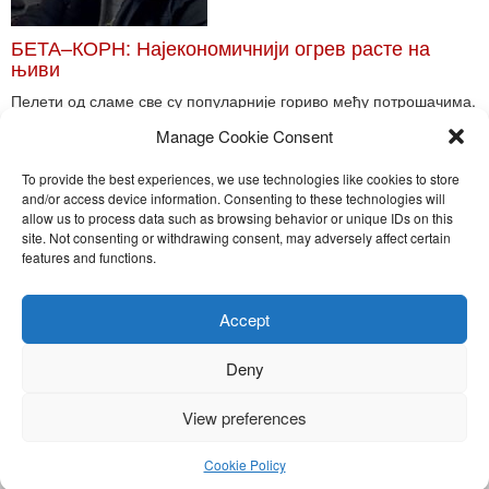
БЕТА–КОРН: Најекономичнији огрев расте на
њиви
Пелети од сламе све су популарније гориво међу потрошачима.
Главне препреке већoj производњи овог ог...
Manage Cookie Consent
Read More
To provide the best experiences, we use technologies like cookies to store
and/or access device information. Consenting to these technologies will
allow us to process data such as browsing behavior or unique IDs on this
site. Not consenting or withdrawing consent, may adversely affect certain
Toggle
features and functions.
naviga
Nira Press d.o.o.
Accept
Sadržaj ovog sajta je zakonom zaštićena intelektualna svojina
preduzeća NiraPress d.o.o. Svako neovlašćeno korišćenje,
Deny
kopiranje, objavljivanje celine ili delova bilo kog proizvoda NiraPress
d.o.o. je kažnjivo po zakonu.
View preferences
Cookie Policy