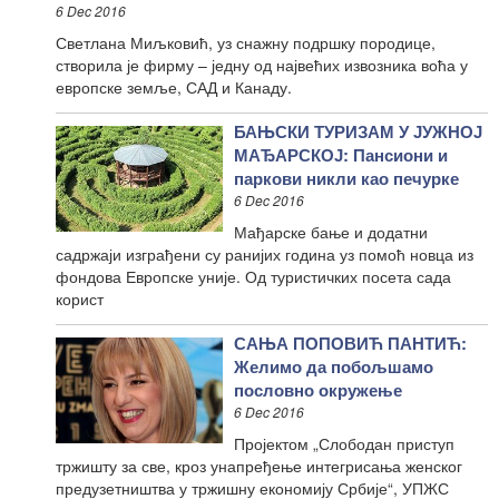
6 Dec 2016
Светлана Миљковић, уз снажну подршку породице,
створила је фирму – једну од највећих извозника воћа у
европске земље, САД и Канаду.
БАЊСКИ ТУРИЗАМ У ЈУЖНОЈ
МАЂАРСКОЈ: Пансиони и
паркови никли као печурке
6 Dec 2016
Мађарске бање и додатни
садржаји изграђени су ранијих година уз помоћ новца из
фондова Европске уније. Од туристичких посета сада
корист
САЊА ПОПОВИЋ ПАНТИЋ:
Желимо да побољшамо
пословно окружење
6 Dec 2016
Пројектом „Слободан приступ
тржишту за све, кроз унапређење интегрисања женског
предузетништва у тржишну економију Србије“, УПЖС