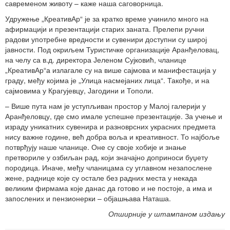
савременом животу – каже наша саговорница.
Удружење „КреативАр“ је за кратко време учинило много на
афирмацији и презентацији старих заната. Прелепи ручни
радови употребне вредности и сувенири доступни су широј
јавности. Под окриљем Туристичке организације Аранђеловац,
на челу са в.д. директора Јеленом Сујковић, чланице
„КреативАр“а излагале су на више сајмова и манифестација у
граду, међу којима је „Улица насмејаних лица“. Такође, и на
сајмовима у Крагујевцу, Јагодини и Тополи.
– Више пута нам је уступљиван простор у Малој галерији у
Аранђеловцу, где смо имале успешне презентације. За учење и
израду уникатних сувенира и разноврсних украсних предмета
нису важне године, већ добра воља и креативност. То најбоље
потврђују наше чланице. Оне су своје хобије и знање
претвориле у озбиљан рад, који значајно доприноси буџету
породица. Иначе, међу чланицама су углавном незапослене
жене, раднице које су остале без радних места у некада
великим фирмама које данас да готово и не постоје, а има и
запослених и пензионерки – објашњава Наташа.
Опширније у штампаном издању