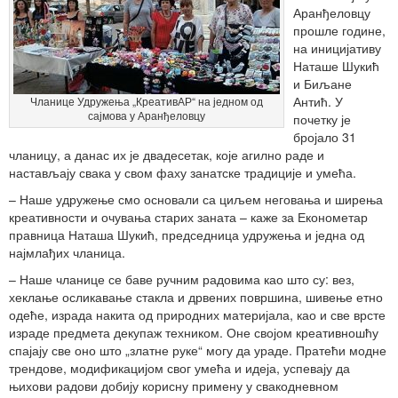
Аранђеловцу
прошле године,
на иницијативу
Наташе Шукић
и Биљане
Антић. У
Чланице Удружења „КреативАР“ на једном од
сајмова у Аранђеловцу
почетку је
бројало 31
чланицу, а данас их је двадесетак, које агилно раде и
настављају свака у свом фаху занатске традиције и умећа.
– Наше удружење смо основали са циљем неговања и ширења
креативности и очувања старих заната – каже за Економетар
правница Наташа Шукић, председница удружења и једна од
најмлађих чланица.
– Наше чланице се баве ручним радовима као што су: вез,
хеклање осликавање стакла и дрвених површина, шивење етно
одеће, израда накита од природних материјала, као и све врсте
израде предмета декупаж техником. Оне својом креативношћу
спајају све оно што „златне руке“ могу да ураде. Пратећи модне
трендове, модификацијом свог умећа и идеја, успевају да
њихови радови добију корисну примену у свакодневном