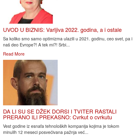
UVOD U BIZNIS: Varljiva 2022. godina, a i ostale
Sa koliko smo samo optimizma ulazili u 2021. godinu, ceo svet, pa i
naš deo Evrope?! A tek mi?! Srbi...
Read More
DA LI SU SE DŽEK DORSI I TVITER RASTALI
PRERANO ILI PREKASNO: Cvrkut o cvrkutu
Vest godine iz esnafa tehnoloških kompanija kojima je tokom
minulih 12 meseci posvećivana pažnja već...