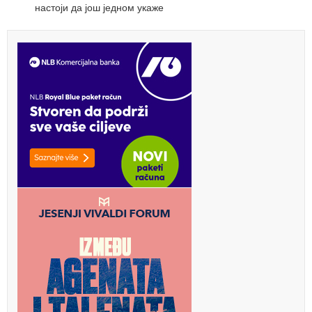
настоји да још једном укаже