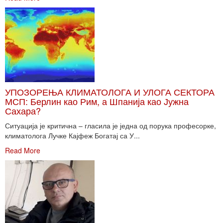
УПОЗОРЕЊА КЛИМАТОЛОГА И УЛОГА СЕКТОРА
МСП: Берлин као Рим, а Шпанија као Јужна
Сахара?
Ситуација је критична – гласила је једна од порука професорке,
климатолога Лучке Кајфеж Богатај са У...
Read More