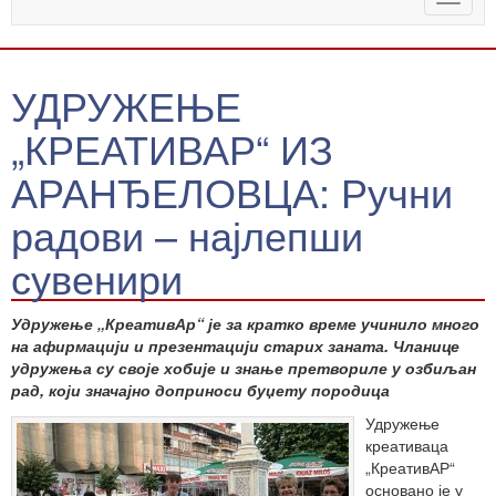
naviga
УДРУЖЕЊЕ
„КРЕАТИВАР“ ИЗ
АРАНЂЕЛОВЦА: Ручни
радови – најлепши
сувенири
Удружење „КреативАр“ је за кратко време учинило много
на афирмацији и презентацији старих заната. Чланице
удружења су своје хобије и знање претвориле у озбиљан
рад, који значајно доприноси буџету породица
Удружење
креативаца
„КреативАР“
основано је у