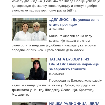
Између два издања „Беле књиге“ Влада Србије успела је
да спроведе фискалну консолидацију и омогући добре
економске параметре, попут раста БДП-а
„ДЕЛИКОС“: До успеха се не
стиже пречицом
6 Dec 2016
Мина Ракићевић се на челу
компаније нашла сплетом
околности, а недавно је добила и награду у категорији
породичног бизниса. Сувомеснати деликатеси
ТАТЈАНА ВУЈОВИЋ ИЗ
ВАЉЕВА: Влажне марамице
за европско тржиште
6 Dec 2016
Производи из Ваљева испуњавају
највише стандарде па се, осим у Србији, продају и на
тржиштима у Чешкој, Шведској, Словенији, Хрватској,
Молдавији,
НИШКА РАДИОНИЦА „ДЕЛА