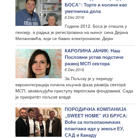
БОСА“: Торте и колачи као
уметничка дела
6 Dec 2016
Године 2012. Боса је отишла у
пензију, а радња је регистрована на њеног сина Дејана
Милановића, који се бавио електроником. Дејан
КAРOЛИНA JAНИК: Наш
Пословни устав подстиче
развој МСП сектора
6 Dec 2016
За Пољску је у периоду
евроинтеграција почела кључнa фаза рaзвojа сeктoрa
MСП, зaхвaљуjући приступу eврoпским фoндoвимa. Сада
је приoритeт пoљскe влaдe
ПОРОДИЧНА КОМПАНИЈА
„SWEET HOME” ИЗ БРУСА:
Воће са поткопаоничких
плантажа иде у земље ЕУ,
САД и Канаду