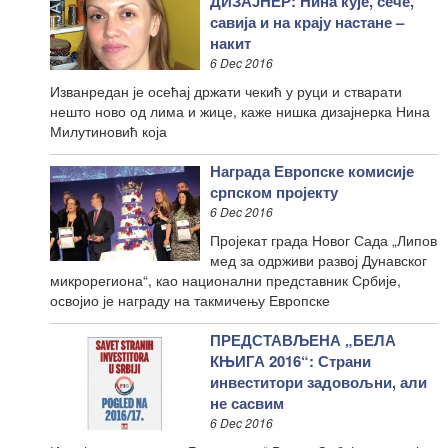
ДИЗАЈНЕР: Нина кује, сече,
савија и на крају настане –
накит
6 Dec 2016
Изванредан је осећај држати чекић у руци и стварати
нешто ново од лима и жице, каже нишка дизајнерка Нина
Милутиновић која
Награда Европске комисије
српском пројекту
6 Dec 2016
Пројекат града Новог Сада „Липов
мед за одрживи развој Дунавског
микрорегиона“, као национални представник Србије,
освојио је награду на такмичењу Европске
ПРЕДСТАВЉЕНА „БЕЛА
КЊИГА 2016“: Страни
инвеститори задовољни, али
не сасвим
6 Dec 2016