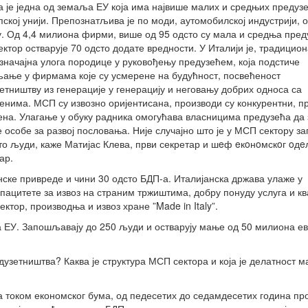
а је једна од земаља ЕУ која има највише малих и средњих предуз
пској унији. Препознатљива је по моди, аутомобилској индустрији, 
у. Од 4,4 милиона фирми, више од 95 одсто су мала и средња пред
ктор остварује 70 одсто додате вредности. У Италији је, традицио
значајна улога породице у руковођењу предузећем, која подстиче
ање у фирмама које су усмерене на будућност, посвећеност
етништву из генерације у генерацију и неговању добрих односа са
енима. МСП су извозно оријентисана, производи су конкурентни, п
на. Улагање у обуку радника омогућава власницима предузећа да
 особе за развој пословања. Није случајно што је у МСП сектору з
то људи, каже Матијас Клева, први секретар и шeф eкoнoмскoг oд
ар.
анске привреде и чини 30 одсто БДП-а. Италијанска држава улаже у
ацитете за извоз на страним тржиштима, добру понуду услуга и к
тор, производња и извоз хране ”Made in Italy”.
 ЕУ. Запошљавају до 250 људи и остварују мање од 50 милиона е
едузетништва? Каква је структура МСП сектора и која је делатност м
а током економског бума, од педесетих до седамдесетих година пр