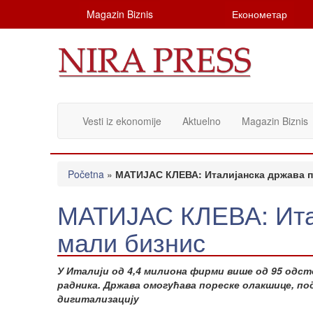
Magazin Biznis
Економетар
Vesti iz ekonomije
Aktuelno
Magazin Biznis
Početna
»
МАТИЈАС КЛЕВА: Италијанска држава 
МАТИЈАС КЛЕВА: Ита
мали бизнис
У Италији од 4,4 милиона фирми више од 95 одсто
радника. Држава омогућава пореске олакшице, по
дигитализацију