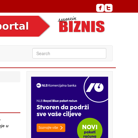
о
је и