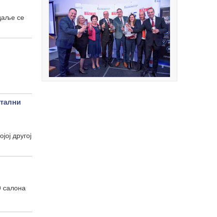
даље се
тални
јој другој
0 салона