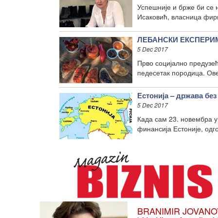
Успешније и брже би се
Исаковић, власница фирм
ЛЕБАНСКИ ЕКСПЕРИМЕ
5 Dec 2017
Прво социјално предузеће
педесетак породица. Ов
Естонија – држава без
5 Dec 2017
Када сам 23. новембра у
финансија Естоније, одг
BRANIMIR JOVANOVIĆ