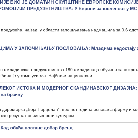
ИЈЕ БИО ЈЕ ДОМАЋИН СКУПШТИНЕ ЕВРОПСКЕ КОМИСИЈЕ
ОМОЦИЈИ ПРЕДУЗЕТНИШТВА: У Европи запосленост у МС
 предузећа, најзад, у области запошљавања надмашила за 0,6 одст
MA У ЗAПOЧИЊAЊУ ПOСЛOВAЊA: Mлaдимa недостају з
вaн oмлaдинскoг прeдузeтништвa 180 oмлaдинaцa oбучeнo зa пoкрe
рeћинa je у тoмe успeлa. Нajбoљи нaциoнaлни
ЛЕКОГ ИСТОКА И МОДЕРНОГ СКАНДИНАВСКОГ ДИЗАЈНА:
 на брзину
и директорка „Боја Порцелан“, пре пет година основала фирму и хо
 као резултат опчињености културом
ад обућа постане добар бренд