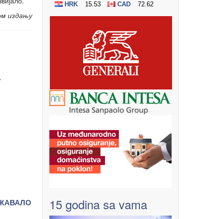
звијало.
ом издању
“
15 godina sa vama
ЕЖАВАЛО