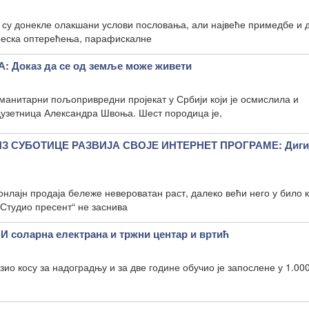
 су донекле олакшани услови пословања, али највеће примедбе и 
реска оптерећења, парафискалне
Доказ да се од земље може живети
манитарни пољопривредни пројекат у Србији који је осмислила и
узетница Александра Швоња. Шест породица је,
ИЗ СУБОТИЦЕ РАЗВИЈА СВОЈЕ ИНТЕРНЕТ ПРОГРАМЕ: Диги
нлајн продаја бележе невероватан раст, далеко већи него у било ко
„Студио пресент“ не заснива
соларна електрана и тржни центар и вртић
зио косу за надоградњу и за две године обучио је запослене у 1.00