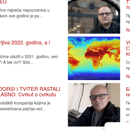
 EU
Т
т
vatno najveća nepoznanica u
П
tkom ove godine je po...
пр
R
iva 2022. godina, a i
У
С
к
zma ulazili u 2021. godinu, ceo
Си
 A tek mi?! Srbi...
пр
R
DORSI I TVITER RASTALI
Б
SNO: Cvrkut o cvrkutu
н
noloških kompanija kojima je
П
osvećivana pažnja već...
п
ог
R