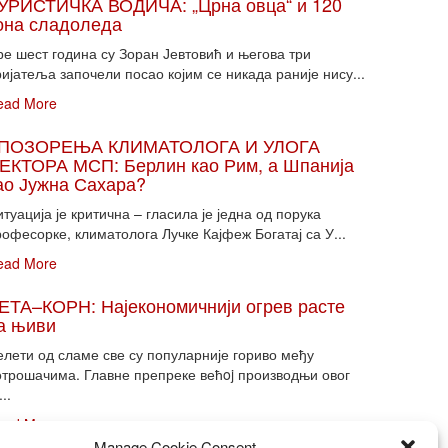
УРИСТИЧКА ВОДИЧА: „Црна овца“ и 120
она сладоледа
ре шест година су Зоран Јевтовић и његова три
ијатеља започели посао којим се никада раније нису...
ead More
ПОЗОРЕЊА КЛИМАТОЛОГА И УЛОГА
ЕКТОРА МСП: Берлин као Рим, а Шпанија
ао Јужна Сахара?
туација је критична – гласила је једна од порука
офесорке, климатолога Лучке Кајфеж Богатај са У...
ead More
ЕТА–КОРН: Најекономичнији огрев расте
а њиви
елети од сламе све су популарније гориво међу
отрошачима. Главне препреке већoj производњи овог
...
ead More
Manage Cookie Consent