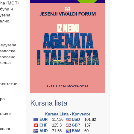
ећа (МСП)
обући и
узећа.
нално,
редузећа
 запосле
апослено
eљeњa
валитетне
вра
Kursna lista
алих и
ошлог