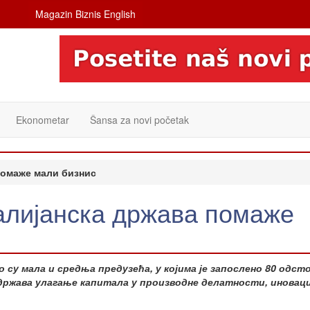
Magazin Biznis English
Ekonometar
Šansa za novi početak
помаже мали бизнис
лијанска држава помаже
 су мала и средња предузећа, у којима је запослено 80 одст
држава улагање капитала у производне делатности, иноваци