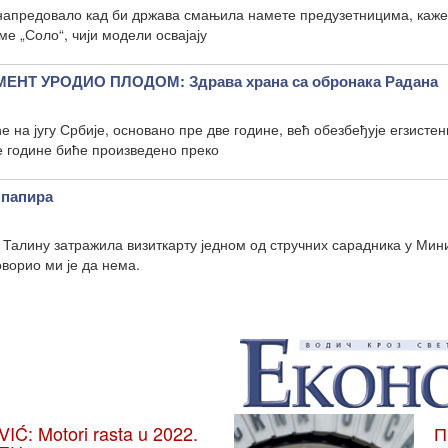
 напредовало кад би држава смањила намете предузетницима, каж
е „Соло“, чији модели освајају
НТ УРОДИО ПЛОДОМ: Здрава храна са обронака Радана
 на југу Србије, основано пре две године, већ обезбеђује егзистен
е године биће произведено преко
 папира
 Талину затражила визиткарту једном од стручних сарадника у Мин
оворио ми је да нема.
: Motori rasta u 2022.
П