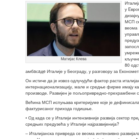
Италиј
у Eвро
дизајн
МСП се
веома 
управљ
предуз
запосл
умреже
кључне
Матијас Клева
80 одс
амбaсaдe Италије у Београду, у разговору за Економет
Он истиче да је извоз одлучујући фактор раста италиј
интернационализацију, мале и средње фирме имају кап
производе. Развијен је пољопривредно-прехрамбени сек
Већина МСП испуњава критеријуме које је дефинисала
фактурисаног прихода годишње.
• Од када се у Италији интензивније развија сектор пр
средњих предузећа у Италији најразвијенија?
– Италијанска привреда се веома интензивно развијал