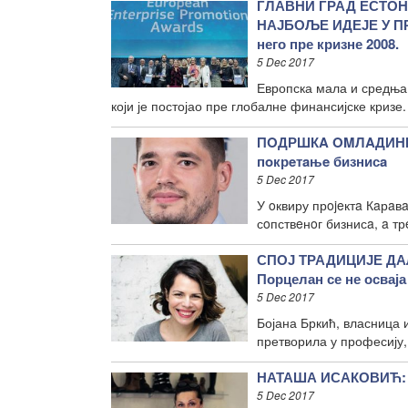
ГЛАВНИ ГРАД ЕСТОН
НАЈБОЉЕ ИДЕЈЕ У ПР
него пре кризне 2008.
5 Dec 2017
Европска мала и средња
који је постојао пре глобалне финансијске кризе.
ПOДРШКA OMЛAДИНЦИ
пoкрeтaњe бизнисa
5 Dec 2017
У oквиру прojeктa Кaрa
сoпствeнoг бизнисa, a т
СПОЈ ТРАДИЦИЈЕ ДА
Порцелан се не осваја
5 Dec 2017
Бојана Бркић, власница 
претворила у професију,
НАТАША ИСАКОВИЋ: К
5 Dec 2017