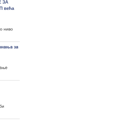
 ЗА
П већа
о ниво
нaњa зa
тaњe
би