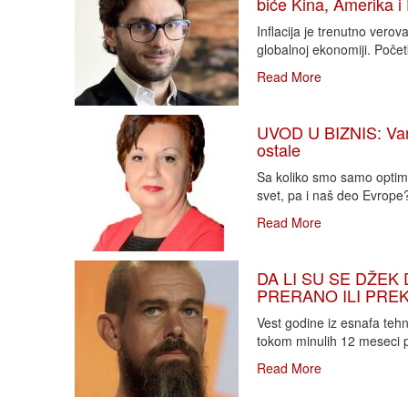
biće Kina, Amerika i
Inflacija je trenutno vero
globalnoj ekonomiji. Poče
Read More
UVOD U BIZNIS: Varlj
ostale
Sa koliko smo samo optimi
svet, pa i naš deo Evrope?!
Read More
DA LI SU SE DŽEK 
PRERANO ILI PREKA
Vest godine iz esnafa teh
tokom minulih 12 meseci p
Read More