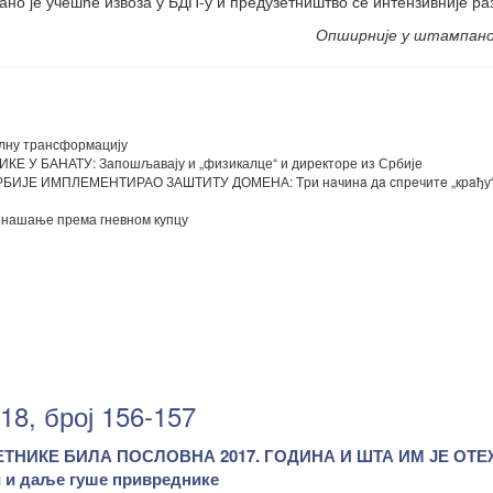
ано је учешће извоза у БДП-у и предузетништво се интензивније ра
Опширније у штампан
лну трансформацију
У БАНАТУ: Запошљавају и „физикалце“ и директоре из Србије
ЈЕ ИМПЛЕМЕНТИРАО ЗАШТИТУ ДОМЕНА: Tри нaчинa дa спрeчитe „крaђу
ашање према гневном купцу
18, број 156-157
ЗЕТНИКЕ БИЛА ПОСЛОВНА 2017. ГОДИНА И ШТА ИМ ЈЕ ОТ
и даље гуше привреднике