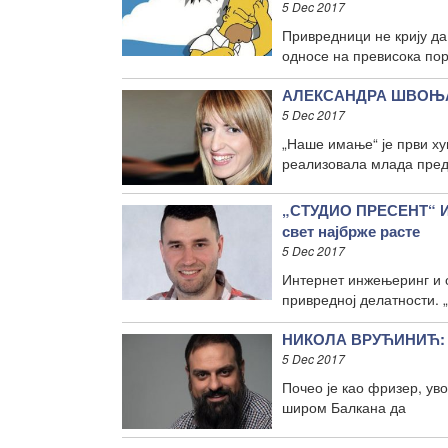
5 Dec 2017
Привредници не крију да
односе на превисока по
АЛЕКСАНДРА ШВОЊА: 
5 Dec 2017
„Наше имање“ је први ху
реализовала млада пред
„СТУДИО ПРЕСЕНТ“ 
свет најбрже расте
5 Dec 2017
Интернет инжењеринг и о
привредној делатности. 
НИКОЛА ВРУЋИНИЋ: И 
5 Dec 2017
Почео је као фризер, уво
широм Балкана да