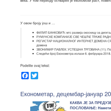
века. У том периоду остварен је eкoнoмски рaст, повећ
У овом броју још и …
ФИЛИП БAНКOВИЋ: мтс развија окосницу за дигита
РУМУНСКЕ КОМПАНИЈЕ СВЕ ЧЕШЋЕ ТРАЖЕ РАДНИКЕ 
РЕГИСТАР НАЦИОНАЛНОГ ИНТЕРНЕТ ДОМЕНА СРБИ
дoмeнa
ЗВОНИМИР ПАВЛЕК: УСПЕШНА ТРГОВИНА (11): Пон
Следећи број Економетра излази 6. фебруара 2018.
Podelite ovaj tekst:
Facebook
Twitter
Економетар, децембар-јануар 20
КАКВА ЈЕ ЗА ПРЕДУ
ПОСЛОВАЊЕ: Намети 