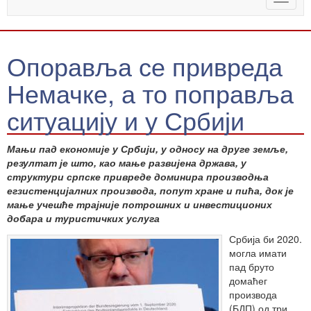
naviga
Опоравља се привреда
Немачке, а то поправља
ситуацију и у Србији
Мањи пад економије у Србији, у односу на друге земље,
резултат је што, као мање развијена држава, у
структури српске привреде доминира производња
егзистенцијалних производа, попут хране и пића, док је
мање учешће трајније потрошних и инвестиционих
добара и туристичких услуга
Србија би 2020.
могла имати
пад бруто
домаћег
производа
(БДП) од три