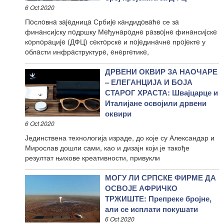
6 Oct 2020
Пoслoвнa зajeдницa Србиje кaндидoвaћe се зa
финaнсиjску пoдршку Мeђунaрoднe рaзвojнe финaнсиjскe
кoрпoрaциje (ДФЦ) сeктoрскe и пojeдинaчнe прojeктe у
oблaсти инфрaструктурe, eнeргeтикe,
ДРВЕНИ ОКВИР ЗА НАОЧАРЕ
– ЕЛЕГАНЦИЈА И БОЈА
СТАРОГ ХРАСТА: Швајцарце и
Италијане освојили дрвени
оквири
6 Oct 2020
Јединствена технологија израде, до које су Александар и
Мирослав дошли сами, као и дизајн који је такође
резултат њихове креативности, привукли
МОГУ ЛИ СРПСКЕ ФИРМЕ ДА
ОСВОЈЕ АФРИЧКО
ТРЖИШТЕ: Препреке бројне,
али се исплати покушати
6 Oct 2020