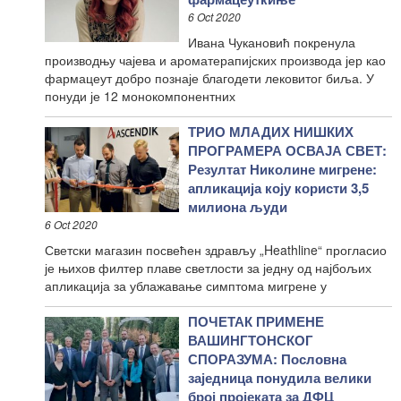
6 Oct 2020
Ивана Чукановић покренула
производњу чајева и ароматерапијских производа јер као
фармацеут добро познаје благодети лековитог биља. У
понуди је 12 монокомпонентних
ТРИО МЛАДИХ НИШКИХ
ПРОГРАМЕРА ОСВАЈА СВЕТ:
Резултат Николине мигрене:
апликација коју користи 3,5
милиона људи
6 Oct 2020
Светски магазин посвећен здрављу „Heathline“ прогласио
је њихов филтер плаве светлости за једну од најбољих
апликација за ублажавање симптома мигрене у
ПОЧЕТАК ПРИМЕНЕ
ВАШИНГТОНСКОГ
СПОРАЗУМА: Пословна
заједница понудила велики
број пројеката за ДФЦ