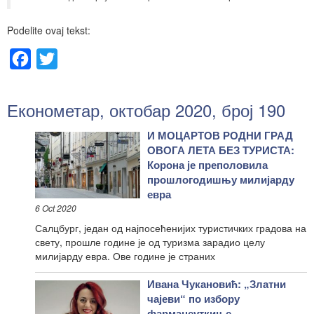
Podelite ovaj tekst:
Facebook
Twitter
Економетар, октобар 2020, број 190
И МОЦАРТОВ РОДНИ ГРАД
ОВОГА ЛЕТА БЕЗ ТУРИСТА:
Корона је преполовила
прошлогодишњу милијарду
евра
6 Oct 2020
Салцбург, један од најпосећенијих туристичких градова на
свету, прошле године је од туризма зарадио целу
милијарду евра. Ове године је страних
Ивана Чукановић: „Златни
чајеви“ по избору
фармацеуткиње