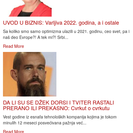
UVOD U BIZNIS: Varljiva 2022. godina, a i ostale
Sa koliko smo samo optimizma ulazili u 2021. godinu, ceo svet, pa i
naš deo Evrope?! A tek mi?! Srbi...
Read More
DA LI SU SE DŽEK DORSI I TVITER RASTALI
PRERANO ILI PREKASNO: Cvrkut o cvrkutu
Vest godine iz esnafa tehnoloških kompanija kojima je tokom
minulih 12 meseci posvećivana pažnja već...
Read More