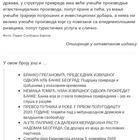
држава, у структури привреде има веће учешће производње
егзистенцијалних производа, попут хране и пића, уз мање
учешће трајније потрошних и инвестиционих добара, а нема ни
велико учешће производа који су повезани са епидемиолошким
ризицима, попут туристичких услуга и слично.
Фото: Радио Слободна Европа
Опширније у штампаном издању
У овом броју још и …
БРАНКО ГРЕГАНОВИЋ, ПРЕДСЕДНИК ИЗВРШНОГ
ОДБОРА НЛБ БАНКЕ БЕОГРАД: Подршка привреди и
грађанима у изазовним временима
НЕМАЊА ТОМИЋ, ЧЛАН ИЗВРШНОГ ОДБОРА ПРОКРЕДИТ
БАНКЕ: Банка која је стекла поверење привредника – јер их
слуша и разуме
ПРЕВОЗ ПУТНИКА И РОБЕ У ПРВОМ ПОЛУГОДИШТУ
2020. ГОДИНЕ: Највећи пад у међународном друмском и
ваздушном саобраћају
ЉУТЕ ПАПРИКЕ СA ДАЛЕКИХ МЕРИДИЈАНА РАСТУ
НАДОМАК БЕОГРАДА: Од другара из краја до пословних
партнера
Следећи број Економетра излази 3. новембра 2020.