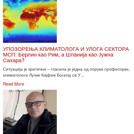
УПОЗОРЕЊА КЛИМАТОЛОГА И УЛОГА СЕКТОРА
МСП: Берлин као Рим, а Шпанија као Јужна
Сахара?
Ситуација је критична – гласила је једна од порука професорке,
климатолога Лучке Кајфеж Богатај са У...
Read More