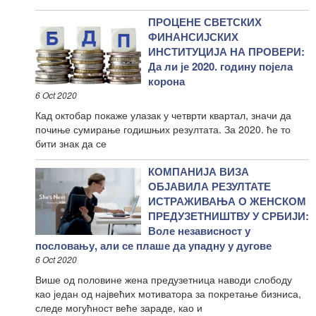
ПРОЦЕНЕ СВЕТСКИХ
ФИНАНСИЈСКИХ
ИНСТИТУЦИЈА НА ПРОВЕРИ:
Да ли је 2020. годину појела
корона
6 Oct 2020
Кад октобар покаже улазак у четврти квартал, значи да
почиње сумирање годишњих резултата. За 2020. ће то
бити знак да се
КОМПАНИЈА ВИЗА
ОБЈАВИЛА РЕЗУЛТАТЕ
ИСТРАЖИВАЊА О ЖЕНСКОМ
ПРЕДУЗЕТНИШТВУ У СРБИЈИ:
Воле независност у
пословању, али се плаше да упадну у дугове
6 Oct 2020
Више од половине жена предузетница наводи слободу
као један од највећих мотиватора за покретање бизниса,
следе могућност веће зараде, као и