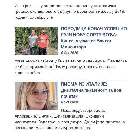
Иако је извоз у афричке земље на нивоу статистичке
грешке, око два одсто од укупне вредности извоза у 2019.
години, охрабрујућа
ПОРОДИЦА КОВАЧ УСПЕШНО
ГАЈИ НОВУ СОРТУ ВОЋА:
Кинеска урма из Бачког
Моноштора
6 Oct 2020
Урма жижула гаји се у Кини четири миленијума. Ова воћка
се брзо привикла на бачку равницу, просечан род са
једног стабла
ПИСМА ИЗ ИТАЛИЈЕ:
Дигитална писменост за нов
почетак
6 Oct 2020
Нова индустрија расте.
Апликације. Онлајн. Дигитализација. Скривени
идентитети. Запетљане процедуре. Да ли је та дигитална
писменост улазница и сигурна карта за