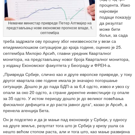
процента. Иако
најновији
подаци показују
да резултат
Немачки министар привреде Петер Алтмајер на
представљању нове економске прогнозе владе, 1.
може бити
септембра
бољи, за сада
треба задржати ову процену због неизвесности у вези са
епидемиолошком ситуацијом до краја године, оценио је 25.
септембра Милојко Арсић, главни уредник Кварталног
монитора, на представљању новог броја Кварталног монитора,
у издању Економског факултета у Београду и ФРЕН-а.
„Привреда Србије, слично као и друге европске привреде, у току
другог квартала ове године имала је значајно погоршање
ситуације. Дошло је до пада БДП-а за 6,4 одсто, извоз и увоз су
опали за око 20 одсто, а стране директне инвестиције су опале
за 35 одсто. У истом периоду дошло је до великог повећања
фискалног дефицита и до раста јавног дуга“, казао је Арсић, а
пренела агенција Бета.
Он је подсетио и да је мањи пад економије у Србији, у односу
на друге земље, резултат тога што је Србија у кризу ушла са
нешто већом стопом раста, али и тога што, као мање развијена