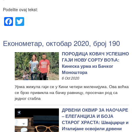
Podelite ovaj tekst:
Facebook
Twitter
Економетар, октобар 2020, број 190
ПОРОДИЦА КОВАЧ УСПЕШНО
ГАЈИ НОВУ СОРТУ ВОЋА:
Кинеска урма из Бачког
Моноштора
6 Oct 2020
Урма жижула гаји се у Кини четири миленијума. Ова воћка
се брзо привикла на бачку равницу, просечан род са
једног стабла
ДРВЕНИ ОКВИР ЗА НАОЧАРЕ
– ЕЛЕГАНЦИЈА И БОЈА
СТАРОГ ХРАСТА: Швајцарце и
Италијане освојили дрвени