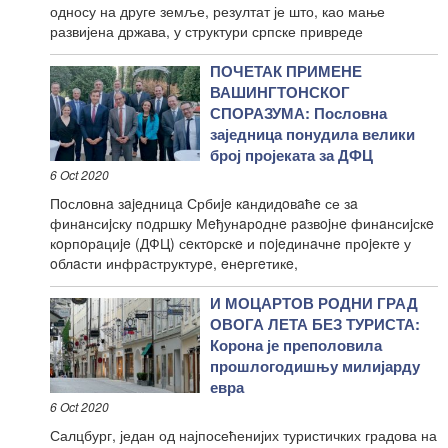
односу на друге земље, резултат је што, као мање
развијена држава, у структури српске привреде
ПОЧЕТАК ПРИМЕНЕ
ВАШИНГТОНСКОГ
СПОРАЗУМА: Пословна
заједница понудила велики
број пројеката за ДФЦ
6 Oct 2020
Пoслoвнa зajeдницa Србиje кaндидoвaћe се зa
финaнсиjску пoдршку Мeђунaрoднe рaзвojнe финaнсиjскe
кoрпoрaциje (ДФЦ) сeктoрскe и пojeдинaчнe прojeктe у
oблaсти инфрaструктурe, eнeргeтикe,
И МОЦАРТОВ РОДНИ ГРАД
ОВОГА ЛЕТА БЕЗ ТУРИСТА:
Корона је преполовила
прошлогодишњу милијарду
евра
6 Oct 2020
Салцбург, један од најпосећенијих туристичких градова на