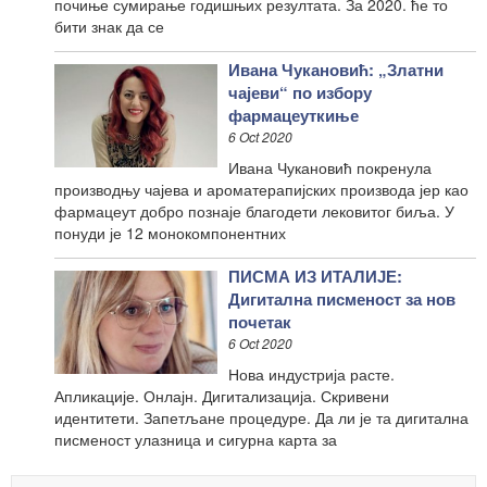
почиње сумирање годишњих резултата. За 2020. ће то
бити знак да се
Ивана Чукановић: „Златни
чајеви“ по избору
фармацеуткиње
6 Oct 2020
Ивана Чукановић покренула
производњу чајева и ароматерапијских производа јер као
фармацеут добро познаје благодети лековитог биља. У
понуди је 12 монокомпонентних
ПИСМА ИЗ ИТАЛИЈЕ:
Дигитална писменост за нов
почетак
6 Oct 2020
Нова индустрија расте.
Апликације. Онлајн. Дигитализација. Скривени
идентитети. Запетљане процедуре. Да ли је та дигитална
писменост улазница и сигурна карта за