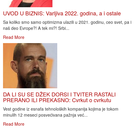
UVOD U BIZNIS: Varljiva 2022. godina, a i ostale
Sa koliko smo samo optimizma ulazili u 2021. godinu, ceo svet, pa i
naš deo Evrope?! A tek mi?! Srbi...
Read More
DA LI SU SE DŽEK DORSI I TVITER RASTALI
PRERANO ILI PREKASNO: Cvrkut o cvrkutu
Vest godine iz esnafa tehnoloških kompanija kojima je tokom
minulih 12 meseci posvećivana pažnja već...
Read More