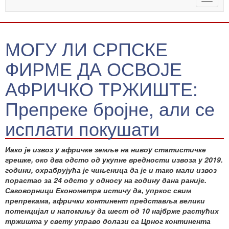
naviga
МОГУ ЛИ СРПСКЕ
ФИРМЕ ДА ОСВОЈЕ
АФРИЧКО ТРЖИШТЕ:
Препреке бројне, али се
исплати покушати
Иако је извоз у афричке земље на нивоу статистичке
грешке, око два одсто од укупне вредности извоза у 2019.
години, охрабрујућа је чињеница да је и тако мали извоз
порастао за 24 одсто у односу на годину дана раније.
Саговорници Економетра истичу да, упркос свим
препрекама, афрички континент представља велики
потенцијал и напомињу да шест од 10 најбрже растућих
тржишта у свету управо долази са Црног континента