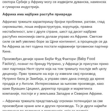
сектора Србије у Африку могу се издвојити дуванска, наменска
и гумарска индустрија.
Африка има најбрже растуће привреде
Афричко тржиште карактеришу бројни проблеми, ратови, глад
сиромаштво, лоша инфраструктура, корупција, правна
нестабилност, али с друге стране, шест од десет најбрже
растућих економија света долази управо из Африке. Светске
силе се већ увелико боре за Црни континент, а процењује се да
ће Африка за пет година постати најважнији трговински партнер
Кине.
Произвођач дечије хране Бејби Фуд Фактори (Baby Food
Factory), познат по бренду Нутрино, у Африци је присутан преко
свог партнера Нелт групе која на том тржишту послује већ целу
деценију. Прво тржиште на које су извезли свој производ
Нутрино била је Замбија, а управо ових дана очекују да крене
продаја и у Анголи. Интересовање за њихове производе, како
каже Вукашин Цицмил, директор продаје и маркетинга
компаније, постоји и у земљама Западне и Северне Африке.
– Афричка тржишта представљају огроман потенцијал за све
произвођаче хране али и других производа. То је други највећи
континент по величини и популацији, који се развија