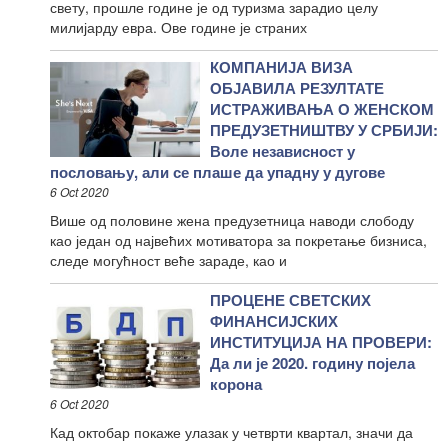
свету, прошле године је од туризма зарадио целу
милијарду евра. Ове године је страних
КОМПАНИЈА ВИЗА
ОБЈАВИЛА РЕЗУЛТАТЕ
ИСТРАЖИВАЊА О ЖЕНСКОМ
ПРЕДУЗЕТНИШТВУ У СРБИЈИ:
Воле независност у
пословању, али се плаше да упадну у дугове
6 Oct 2020
Више од половине жена предузетница наводи слободу
као један од највећих мотиватора за покретање бизниса,
следе могућност веће зараде, као и
ПРОЦЕНЕ СВЕТСКИХ
ФИНАНСИЈСКИХ
ИНСТИТУЦИЈА НА ПРОВЕРИ:
Да ли је 2020. годину појела
корона
6 Oct 2020
Кад октобар покаже улазак у четврти квартал, значи да