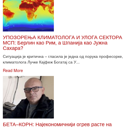
УПОЗОРЕЊА КЛИМАТОЛОГА И УЛОГА СЕКТОРА
МСП: Берлин као Рим, а Шпанија као Јужна
Сахара?
Ситуација је критична – гласила је једна од порука професорке,
климатолога Лучке Кајфеж Богатај са У...
Read More
БЕТА–КОРН: Најекономичнији огрев расте на