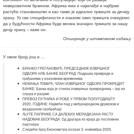
невероватном брзином. Африка има и најмлађе и најбрже
растуће становништво и као такво је идеално тржиште за дечију
храну. Уз све специфичности и изазове ових тржишта очекујемо
да у будућности Африка буде веома значајно тржиште за нашу
дечју храну – каже он.
Опширније у штампаном издању
У овом броју још и …
БРАНКО ГРЕГАНОВИЋ, ПРЕДСЕДНИК ИЗВРШНОГ
ОДБОРА НЛБ БАНКЕ БЕОГРАД: Подршка привреди и
грађанима у изазовним временима
НЕМАЊА ТОМИЋ, ЧЛАН ИЗВРШНОГ ОДБОРА ПРОКРЕДИТ
БАНКЕ: Банка која је стекла поверење привредника – јер их
слуша и разуме
ПРЕВОЗ ПУТНИКА И РОБЕ У ПРВОМ ПОЛУГОДИШТУ
2020. ГОДИНЕ: Највећи пад у међународном друмском и
ваздушном саобраћају
ЉУТЕ ПАПРИКЕ СA ДАЛЕКИХ МЕРИДИЈАНА РАСТУ
НАДОМАК БЕОГРАДА: Од другара из краја до пословних
партнера
Следећи број Економетра излази 3. новембра 2020.