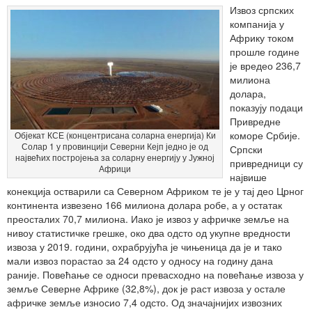
Извоз српских
компанија у
Африку током
прошле године
је вредео 236,7
милиона
долара,
показују подаци
Привредне
коморе Србије.
Објекат КСЕ (концентрисана соларна енергија) Ки
Солар 1 у провинцији Северни Кејп једно је од
Српски
највећих постројења за соларну енергију у Јужној
привредници су
Африци
највише
конекција остварили са Северном Африком те је у тај део Црног
континента извезено 166 милиона долара робе, а у остатак
преосталих 70,7 милиона. Иако је извоз у афричке земље на
нивоу статистичке грешке, око два одсто од укупне вредности
извоза у 2019. години, охрабрујућа је чињеница да је и тако
мали извоз порастао за 24 одсто у односу на годину дана
раније. Повећање се односи превасходно на повећање извоза у
земље Северне Африке (32,8%), док је раст извоза у остале
афричке земље износио 7,4 одсто. Од значајнијих извозних