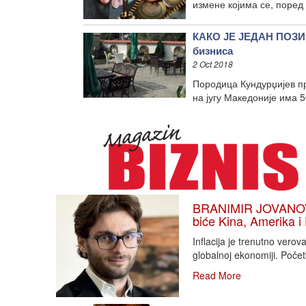
измене којима се, поре
КАКО ЈЕ ЈЕДАН ПОЗИ
бизниса
2 Oct 2018
Породица Кундурџијев прв
на југу Македоније има 
BRANIMIR JOVANOVIĆ
biće Kina, Amerika i
Inflacija je trenutno vero
globalnoj ekonomiji. Poče
Read More