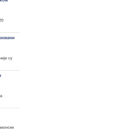
20
зовани
ији су
н
да
аконске