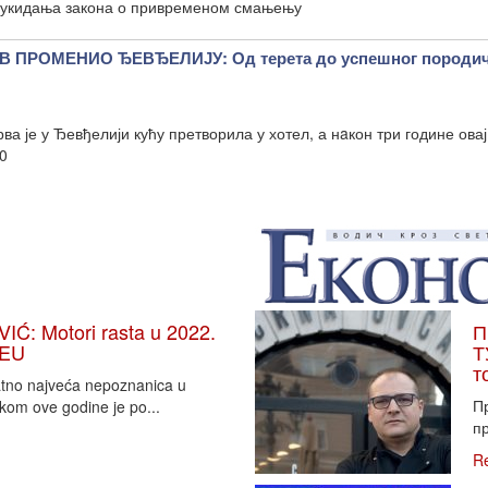
д укидања закона о привременом смањењу
В ПРОМЕНИО ЂЕВЂЕЛИЈУ: Од терета до успешног породи
а је у Ђевђелији кућу претворила у хотел, а нaкон три године овај
50
: Motori rasta u 2022.
П
 EU
Т
т
vatno najveća nepoznanica u
П
tkom ove godine je po...
пр
R