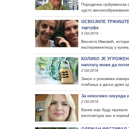
Породична грађевинска ф
одсто високообразованих
ОСВОЈИЛЕ ТРЖИШТЕ З
тартуфа
2 Oct 2018
Виолета Ивковић, истор
експериментишу у кухињ
КОЛИКО ЈЕ УГРОЖЕН
наплату може да пот
2 Oct 2018
Закон о роковима измире
плаћања и даље дужи од
За неколико секунди и
2 Oct 2018
Банке које буду пружале
експозитура као и кори
ОДРЖАН ФЕСТИВАЛ ХР