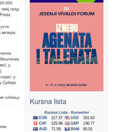
 20.000
 овај град
Press
у
густа
а вечера
онални
 (Вештачка
ви), у
ј
сада), у
у Србији
ом издању
Kursna lista
има