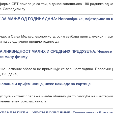
ирма СЕТ почела је са три, а данас запошљава 190 радника од кој
. Саградили су
А МАЊЕ ОД ГОДИНУ ДАНА: Новосађанке, мајсторице за н
ичар, и Сања Мелкус, економиста, осим љубави према музици, пас
и па су одлучиле прошле године да
А ЛИКВИДНОСТ МАЛИХ И СРЕДЊИХ ПРЕДУЗЕЋА: Чекање 
опи малу фирму
ња новчаних обавеза не примењује се већ шест година. Просечни 
 120 дана,
 слање и пријем новца, ниже накнаде за картице
 услуге инстант плаћања имаће обавезу да то омогуће на шалтерим
шћењем електронских канала
АНЕ И ПИЋА – УКУСИ ВОЈВОДИНЕ: Гастро град у Лиманс