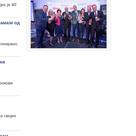
их је 40
амазе од
ионирано
на
рокови
а својих
ком