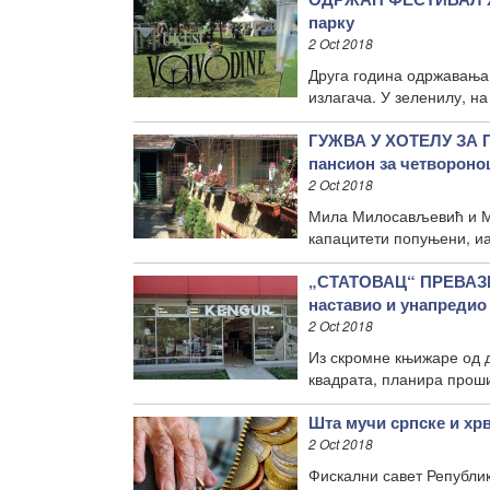
парку
2 Oct 2018
Друга година одржавања 
излагача. У зеленилу, на
ГУЖВА У ХОТЕЛУ ЗА
пансион за четворон
2 Oct 2018
Мила Милосављевић и Мил
капацитети попуњени, иа
„СТАТОВАЦ“ ПРЕВАЗ
наставио и унапреди
2 Oct 2018
Из скромне књижаре од д
квадрата, планира прош
Шта мучи српске и хр
2 Oct 2018
Фискални савет Републик