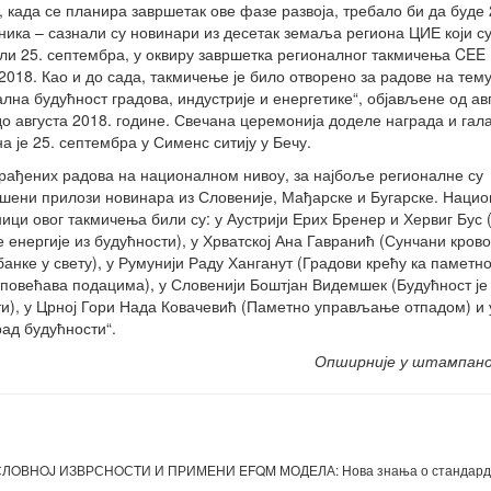
, када се планира завршетак ове фазе развоја, требало би да буде
ника – сазнали су новинари из десетак земаља региона ЦИЕ који су
ли 25. септембра, у оквиру завршетка регионалног такмичења CEE 
2018. Као и до сада, такмичење је било отворено за радове на тем
ална будућност градова, индустрије и енергетике“, објављене од ав
до августа 2018. године. Свечана церемонија доделе награда и гал
а је 25. септембра у Сименс ситију у Бечу.
рађених радова на националном нивоу, за најбоље регионалне су
шени прилози новинара из Словеније, Мађарске и Бугарске. Наци
ици овог такмичења били су: у Аустрији Ерих Бренер и Хервиг Бус
е енергије из будућности), у Хрватској Ана Гавранић (Сунчани крово
анке у свету), у Румунији Раду Ханганут (Градови крећу ка паметно
 повећава подацима), у Словенији Боштјан Видемшек (Будућност је 
ти), у Црној Гори Нада Ковачевић (Паметно управљање отпадом) и 
рад будућности“.
Опширније у штампан
OВНOJ ИЗВРСНOСTИ И ПРИМЕНИ EFQM МОДЕЛА: Нова знања о стандард