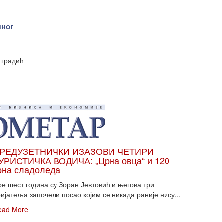
чног
 градић
РЕДУЗЕТНИЧКИ ИЗАЗОВИ ЧЕТИРИ
УРИСТИЧКА ВОДИЧА: „Црна овца“ и 120
она сладоледа
ре шест година су Зоран Јевтовић и његова три
ијатеља започели посао којим се никада раније нису...
ead More