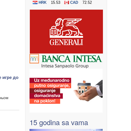
 игре до
одњом
15 godina sa vama