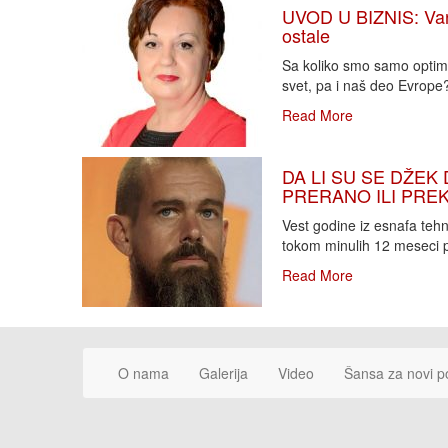
UVOD U BIZNIS: Varlj
ostale
Sa koliko smo samo optimi
svet, pa i naš deo Evrope?!
Read More
DA LI SU SE DŽEK 
PRERANO ILI PREKA
Vest godine iz esnafa teh
tokom minulih 12 meseci p
Read More
O nama
Galerija
Video
Šansa za novi p