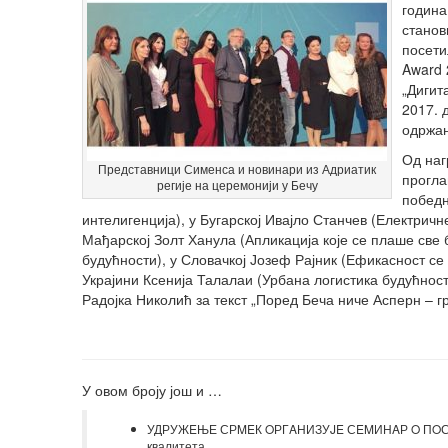
година
станов
посети
Award 
„Дигит
2017. 
одржан
Од наг
Представници Сименса и новинари из Адриатик
прогла
регије на церемонији у Бечу
победн
интелигенција), у Бугарској Ивајло Станчев (Електричн
Мађарској Золт Ханула (Апликација које се плаше све б
будућности), у Словачкој Јозеф Рајник (Ефикасност се
Украјини Ксенија Талалаи (Урбана логистика будућнос
Радојка Николић за текст „Поред Беча ниче Асперн – г
У овом броју још и …
УДРУЖEЊЕ СРMEК OРГAНИЗУJE СEMИНAР O ПOСЛ
квалитета