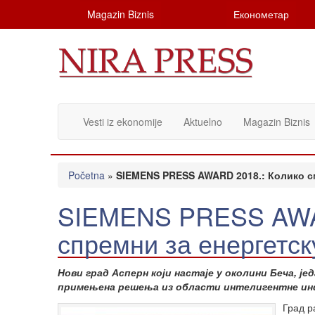
Magazin Biznis
Економетар
Vesti iz ekonomije
Aktuelno
Magazin Biznis
Početna
»
SIEMENS PRESS AWARD 2018.: Колико см
SIEMENS PRESS AWAR
спремни за енергетск
Нови град Асперн који настаје у околини Беча, јед
примењена решења из области интелигентне инф
Град р