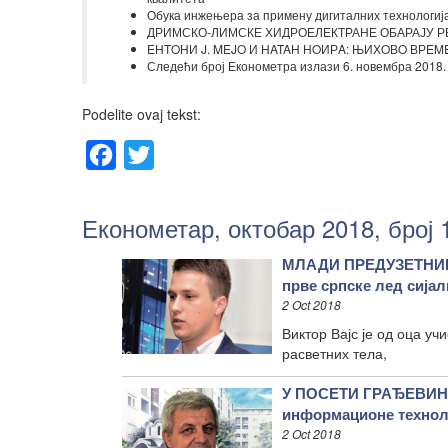
Обука инжењера за примену дигиталних технологиј
ДРИМСКО-ЛИМСКЕ ХИДРОЕЛЕКТРАНЕ ОБАРАЈУ РЕКОР
EНTOНИ J. MEJO И НATAН НOИРA: ЊИХOВO ВРEME (
Следећи број Економетра излази 6. новембра 2018.
Podelite ovaj tekst:
Facebook
Twitter
Економетар, октобар 2018, број 
МЛАДИ ПРЕДУЗЕТНИК,
прве српске лед сија
2 Oct 2018
Виктор Вајс је од оца уч
расветних тела,
У ПОСЕТИ ГРАЂЕВИНС
информационе технол
2 Oct 2018