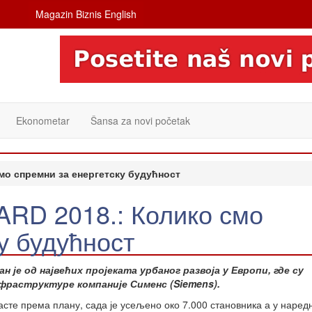
Magazin Biznis English
Ekonometar
Šansa za novi početak
о спремни за енергетску будућност
D 2018.: Колико смо
у будућност
ан је од највећих пројеката урбаног развоја у Европи, где су
раструктуре компаније Сименс (Siemens).
асте према плану, сада је усељено око 7.000 становника а у наред