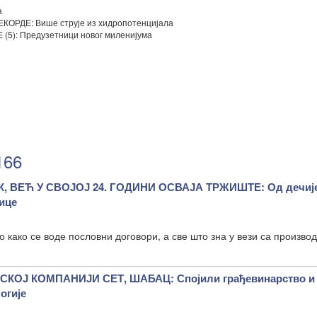
а
ДЕ: Више струје из хидропотенцијала
5): Предузетници новог миленијума
166
 ВЕЋ У СВОЈОЈ 24. ГОДИНИ ОСВАЈА ТРЖИШТЕ: Од дечије
лице
ио како се воде пословни договори, а све што зна у вези са произв
КОЈ КОМПАНИЈИ СЕТ, ШАБАЦ: Спојили грађевинарство и
огије