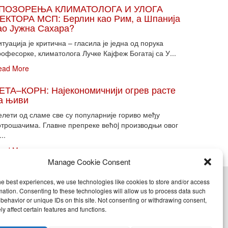
ПОЗОРЕЊА КЛИМАТОЛОГА И УЛОГА
ЕКТОРА МСП: Берлин као Рим, а Шпанија
ао Јужна Сахара?
туација је критична – гласила је једна од порука
офесорке, климатолога Лучке Кајфеж Богатај са У...
ead More
ЕТА–КОРН: Најекономичнији огрев расте
а њиви
елети од сламе све су популарније гориво међу
отрошачима. Главне препреке већoj производњи овог
...
ead More
Manage Cookie Consent
he best experiences, we use technologies like cookies to store and/or access
cy (EU)
mation. Consenting to these technologies will allow us to process data such
behavior or unique IDs on this site. Not consenting or withdrawing consent,
y affect certain features and functions.