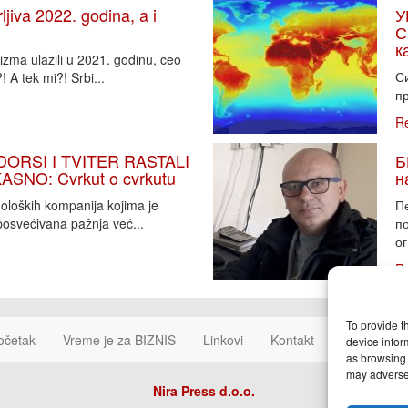
iva 2022. godina, a i
У
С
к
zma ulazili u 2021. godinu, ceo
Си
 A tek mi?! Srbi...
пр
R
DORSI I TVITER RASTALI
Б
SNO: Cvrkut o cvrkutu
н
noloških kompanija kojima je
П
osvećivana pažnja već...
п
ог
R
To provide t
očetak
Vreme je za BIZNIS
Linkovi
Kontakt
Cookie Poli
device infor
as browsing 
may adversel
Nira Press d.o.o.