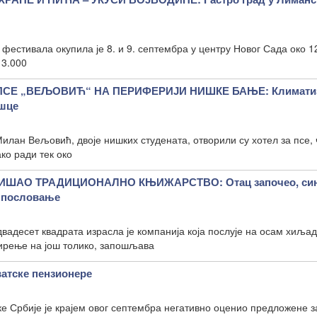
фестивала окупила је 8. и 9. септембра у центру Новог Сада око 1
 3.000
 ПСЕ „ВЕЉОВИЋ“ НА ПЕРИФЕРИЈИ НИШКЕ БАЊЕ: Климати
ошце
ан Вељовић, двоје нишких студената, отворили су хотел за псе, ч
ко ради тек око
ИШАО ТРАДИЦИОНАЛНО КЊИЖАРСТВО: Отац започео, си
о пословање
вадесет квадрата израсла је компанија која послује на осам хиља
ирење на још толико, запошљава
ватске пензионере
е Србије је крајем овог септембра негативно оценио предложене з