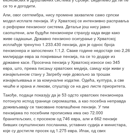
се то и догодити.
Али, овог септембра, нису промене захватиле само српски
модел исплате пензија. И у Хрватској се интензивно расправља
о реформи пензионог система. Детаљи још нису јавно
саопштени, али будући пензионери страхују када виде како
живе садашњи. Државно пензионо осигурање у Хрватској
исплаћује тренутно 1.233.430 пензија, док је однос броја
пензионера и запослених 1:1,2. Сваке године недостаје око 2,26
милијарди евра за покривање пензија, па се то додаје из
државне касе. Просечна пензија у Хрватској износи око 345
евра, што, према писању хрватских медија, самцу који живи у
изнајмљеном стану у Загребу није довољно за трошак
изнајмљивања и за комуналне издатке. Одећа, култура, а све
чешће и храна и лекови, спуштају се на дно листе приоритета.
Такође, подаци показују да је 53 одсто хрватских пензионера
потонуло испод границе сиромаштва, а као посебна неправда
доживљавају се такозване повлашћене пензије. У тим
пензијама по посебним прописима има око 72.000
бранитељских, с просеком од 746 евра, али и 662 пензије
бивших скупштинских посланика, уставних судија и министара,
које су достигле просек од 1.275 евра. Ипак, од свих