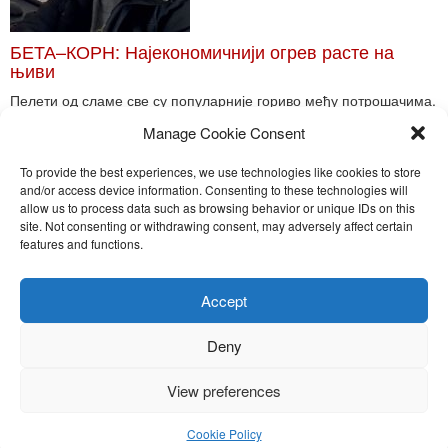
БЕТА–КОРН: Најекономичнији огрев расте на
њиви
Пелети од сламе све су популарније гориво међу потрошачима.
Главне препреке већoj производњи овог ог...
Manage Cookie Consent
Read More
To provide the best experiences, we use technologies like cookies to store
and/or access device information. Consenting to these technologies will
allow us to process data such as browsing behavior or unique IDs on this
site. Not consenting or withdrawing consent, may adversely affect certain
Toggle
features and functions.
naviga
Nira Press d.o.o.
Accept
Sadržaj ovog sajta je zakonom zaštićena intelektualna svojina
preduzeća NiraPress d.o.o. Svako neovlašćeno korišćenje,
Deny
kopiranje, objavljivanje celine ili delova bilo kog proizvoda NiraPress
d.o.o. je kažnjivo po zakonu.
View preferences
Cookie Policy