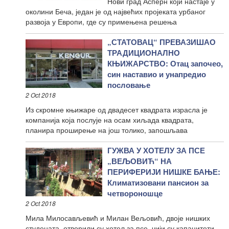
Нови град Асперн који настаје у
околини Беча, један је од највећих пројеката урбаног
развоја у Европи, где су примењена решења
„СТАТОВАЦ“ ПРЕВАЗИШАО
ТРАДИЦИОНАЛНО
КЊИЖАРСТВО: Отац започео,
син наставио и унапредио
пословање
2 Oct 2018
Из скромне књижаре од двадесет квадрата израсла је
компанија која послује на осам хиљада квадрата,
планира проширење на још толико, запошљава
ГУЖВА У ХОТЕЛУ ЗА ПСЕ
„ВЕЉОВИЋ“ НА
ПЕРИФЕРИЈИ НИШКЕ БАЊЕ:
Климатизовани пансион за
четвороношце
2 Oct 2018
Мила Милосављевић и Милан Вељовић, двоје нишких
студената, отворили су хотел за псе, чији су капацитети