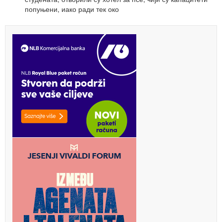
попуњени, иако ради тек око