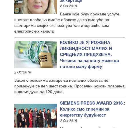
2 Oct 2018
Банке које буду пружале услуге
инстант плаћања имаће обавезу да то омогуће на
шалтерима својих експозитура као и коришћењем
електронских канала
КОЛИКО ЈЕ УГРОЖЕНА
ЛИКВИДНОСТ МАЛИХ И
СРЕДЊИХ ПРЕДУЗЕЋА:
Чекање на наплату може да
потопи малу фирму
2 Oct 2018
Закон о роковима измирења новчаних обавеза не
примењује се већ шест година. Просечни рокови плаћања
и даље дужи од 120 дана,
SIEMENS PRESS AWARD 2018.:
Колико смо спремни за
енергетску будућност
2 Oct 2018