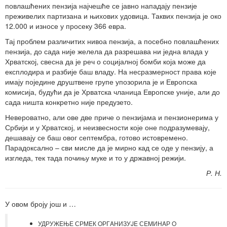
повлашћених пензија најчешће се јавно нападају пензије
преживелих партизана и њихових удовица. Таквих пензија је око
12.000 и износе у просеку 366 евра.
Тај проблем различитих нивоа пензија, а посебно повлашћених
пензија, до сада није желела да разрешава ни једна влада у
Хрватској, свесна да је реч о социјалној бомби која може да
експлодира и разбије баш владу. На несразмерност права које
имају поједине друштвене групе упозорила је и Европска
комисија, будући да је Хрватска чланица Европске уније, али до
сада ништа конкретно није предузето.
Невероватно, али ове две приче о пензијама и пензионерима у
Србији и у Хрватској, и неизвесности које оне подразумевају,
дешавају се баш овог септембра, готово истовремено.
Парадоксално – сви мисле да је мирно кад се оде у пензију, а
изгледа, тек тада почињу муке и то у државној режији.
Р. Н.
У овом броју још и …
УДРУЖEЊЕ СРMEК OРГAНИЗУJE СEMИНAР O