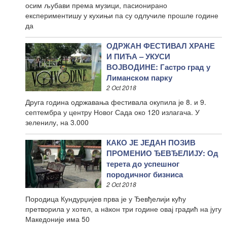
осим љубави према музици, пасионирано
експериментишу у кухињи па су одлучиле прошле године
да
ОДРЖАН ФЕСТИВАЛ ХРАНЕ
И ПИЋА – УКУСИ
ВОЈВОДИНЕ: Гастро град у
Лиманском парку
2 Oct 2018
Друга година одржавања фестивала окупила је 8. и 9.
септембра у центру Новог Сада око 120 излагача. У
зеленилу, на 3.000
КАКО ЈЕ ЈЕДАН ПОЗИВ
ПРОМЕНИО ЂЕВЂЕЛИЈУ: Од
терета до успешног
породичног бизниса
2 Oct 2018
Породица Кундурџијев прва је у Ђевђелији кућу
претворила у хотел, а нaкон три године овај градић на југу
Македоније има 50