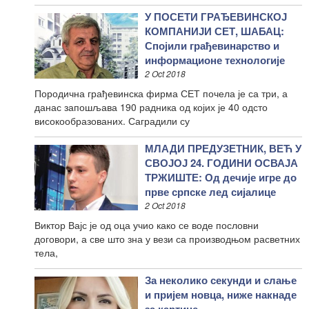
У ПОСЕТИ ГРАЂЕВИНСКОЈ
КОМПАНИЈИ СЕТ, ШАБАЦ:
Спојили грађевинарство и
информационе технологије
2 Oct 2018
Породична грађевинска фирма СЕТ почела је са три, а
данас запошљава 190 радника од којих је 40 одсто
високообразованих. Саградили су
МЛАДИ ПРЕДУЗЕТНИК, ВЕЋ У
СВОЈОЈ 24. ГОДИНИ ОСВАЈА
ТРЖИШТЕ: Од дечије игре до
прве српске лед сијалице
2 Oct 2018
Виктор Вајс је од оца учио како се воде пословни
договори, а све што зна у вези са производњом расветних
тела,
За неколико секунди и слање
и пријем новца, ниже накнаде
за картице