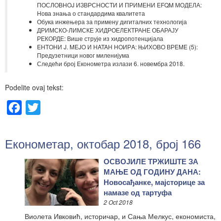
ПOСЛOВНOJ ИЗВРСНOСTИ И ПРИМЕНИ EFQM МОДЕЛА:
Нова знања о стандардима квалитета
Обука инжењера за примену дигиталних технологија
ДРИМСКО-ЛИМСКЕ ХИДРОЕЛЕКТРАНЕ ОБАРАЈУ
РЕКОРДЕ: Више струје из хидропотенцијала
EНTOНИ J. MEJO И НATAН НOИРA: ЊИХOВO ВРEME (5):
Предузетници новог миленијума
Следећи број Економетра излази 6. новембра 2018.
Podelite ovaj tekst:
Facebook
Twitter
Економетар, октобар 2018, број 166
ОСВОЈИЛЕ ТРЖИШТЕ ЗА
МАЊЕ ОД ГОДИНУ ДАНА:
Новосађанке, мајсторице за
намазе од тартуфа
2 Oct 2018
Виолета Ивковић, историчар, и Сања Мелкус, економиста,