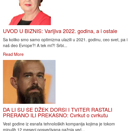
UVOD U BIZNIS: Varljiva 2022. godina, a i ostale
Sa koliko smo samo optimizma ulazili u 2021. godinu, ceo svet, pa i
naš deo Evrope?! A tek mi?! Srbi...
Read More
DA LI SU SE DŽEK DORSI I TVITER RASTALI
PRERANO ILI PREKASNO: Cvrkut o cvrkutu
Vest godine iz esnafa tehnoloških kompanija kojima je tokom
minulih 12 meseci posvećivana pažnja već...