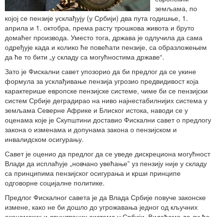
земљама, по
којој се пензије усклађују (у Србији) два пута годишње, 1.
априла и 1. октобра, према расту трошкова живота и бруто
домаћег производа. Уместо тога, држава је одлучила да сама
одређује када и колико ће повећати пензије, са образложењем
да ће то бити „у складу са могућностима државе“.
Зато је Фискални савет упозорио да би предлог да се укине
формула за усклађивање пензија угрозио предвидивост која
карактерише европске пензијске системе, чиме би се пензијски
систем Србије деградирао на ниво најнестабилнијих система у
земљама Северне Африке и Блиског истока, наводи се у
оценама које је Скупштини доставио Фискални савет о предлогу
закона о изменама и допунама закона о пензијском и
инвалидском осигурању.
Савет је оценио да предлог да се уведе дискрециона могућност
Влади да исплаћује „новчано увећање” уз пензију није у складу
са принципима пензијског осигурања и крши принципе
одговорне социјалне политике.
Предлог Фискалног савета је да Влада Србије повуче законске
измене, како не би дошло до угрожавања једног од кључних
економских и друштвених система у Србији. Видећемо да ли ће