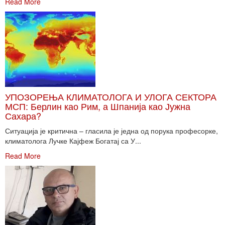
Read More
УПОЗОРЕЊА КЛИМАТОЛОГА И УЛОГА СЕКТОРА
МСП: Берлин као Рим, а Шпанија као Јужна
Сахара?
Ситуација је критична – гласила је једна од порука професорке,
климатолога Лучке Кајфеж Богатај са У...
Read More