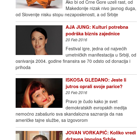
Ako bi od Crne Gore uzeli rast, od
Makedonije nizak nivo javnog duga,
od Slovenije nisku stopu nezaposlenosti, a od Srbije
AJA JUNG: Kulturi potrebna
podrška biznis zajednice
20 Feb 2016
Festival igre, jedna od najvećih
umetničkih manifestacija u Srbiji, od
osnivanja 2004. godine finansira se 70 odsto od donacija i
prihoda
ISKOSA GLEDANO: Jeste li
jutros oprali svoje parice?
20 Feb 2016
Pravo je čudo kako je svet
demokratskih evropskih medija
nemoćno zabašurio sva skandalozna saznanja da nas
američke tajne službe, sa izgovorom
JOVAN VORKAPIĆ: Koliko vredi
državna imovina Srbije