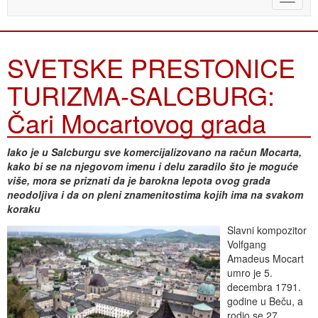
naviga
SVETSKE PRESTONICE
TURIZMA-SALCBURG:
Čari Mocartovog grada
Iako je u Salcburgu sve komercijalizovano na račun Mocarta,
kako bi se na njegovom imenu i delu zaradilo što je moguće
više, mora se priznati da je barokna lepota ovog grada
neodoljiva i da on pleni znamenitostima kojih ima na svakom
koraku
Slavni kompozitor
Volfgang
Amadeus Mocart
umro je 5.
decembra 1791.
godine u Beču, a
rodio se 27.