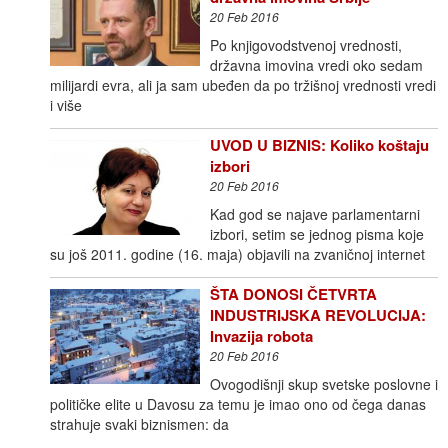
20 Feb 2016
Po knjigovodstvenoj vrednosti,
državna imovina vredi oko sedam
milijardi evra, ali ja sam ubeđen da po tržišnoj vrednosti vredi
i više
UVOD U BIZNIS: Koliko koštaju
izbori
20 Feb 2016
Kad god se najave parlamentarni
izbori, setim se jednog pisma koje
su još 2011. godine (16. maja) objavili na zvaničnoj internet
ŠTA DONOSI ČETVRTA
INDUSTRIJSKA REVOLUCIJA:
Invazija robota
20 Feb 2016
Ovogodišnji skup svetske poslovne i
političke elite u Davosu za temu je imao ono od čega danas
strahuje svaki biznismen: da