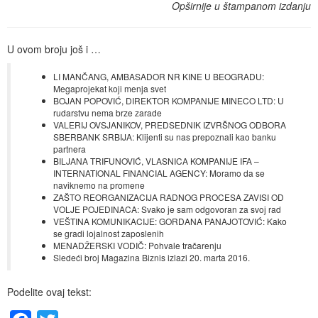
Opširnije u štampanom izdanju
U ovom broju još i …
LI MANČANG, AMBASADOR NR KINE U BEOGRADU:
Megaprojekat koji menja svet
BOJAN POPOVIĆ, DIREKTOR KOMPANIJE MINECO LTD: U
rudarstvu nema brze zarade
VALERIJ OVSJANIKOV, PREDSEDNIK IZVRŠNOG ODBORA
SBERBANK SRBIJA: Klijenti su nas prepoznali kao banku
partnera
BILJANA TRIFUNOVIĆ, VLASNICA KOMPANIJE IFA –
INTERNATIONAL FINANCIAL AGENCY: Moramo da se
naviknemo na promene
ZAŠTO REORGANIZACIJA RADNOG PROCESA ZAVISI OD
VOLJE POJEDINACA: Svako je sam odgovoran za svoj rad
VEŠTINA KOMUNIKACIJE: GORDANA PANAJOTOVIĆ: Kako
se gradi lojalnost zaposlenih
MENADŽERSKI VODIČ: Pohvale tračarenju
Sledeći broj Magazina Biznis izlazi 20. marta 2016.
Podelite ovaj tekst: