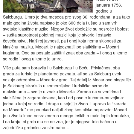
januara 1756.
godine u
Salcburgu. Umro je dva meseca pre svog 36. rođendana, a za tako
malo godina života napisao je oko 600 dela i ušao u sam vrh
svetske klasične muzike. Njegov život obeležile su nesreće i bolest
– sušta suprotnost poletnoj muzici koju je stvorio i ostavio
čovečanstvu. Najširoj javnosti, pa i onoj koja nema sklonosti za
klasičnu muziku, Mocart je najpoznatiji po slatkišima – Mocart
kuglama. One su postale zaštitni znak oba grada – i onog u kome
se rodio i ovog u kome je umro.
Više puta sam boravila i u Salcburgu i u Beču. Privlačnost oba
grada za turiste je planetarno poznata, ali se za Salcburg uvek
vezuje odrednica – Mocartov grad. Taj detalj iz Mocartove biografije
je Salcburg iskoristio u komercijalne i turističke svrhe do
maksimuma – sve je u znaku Mocarta. Zarada na suvenirima i
slatkišima je zagarantovana, kao i od posete kućama-muzejima:
jedna u kojoj se rodio, i druga u kojoj je živeo. I upravo ta “zarada
na Mocartu” me ponekad naljuti zbog kosmičke nepravde: Mocart
je u životu imao nesrazmerno mnogo teških a malo lepih trenutaka,
i na kraju, ni grob mu se ne zna, jer je njegovo telo bačeno u
zajedničku grobnicu za siromahe…