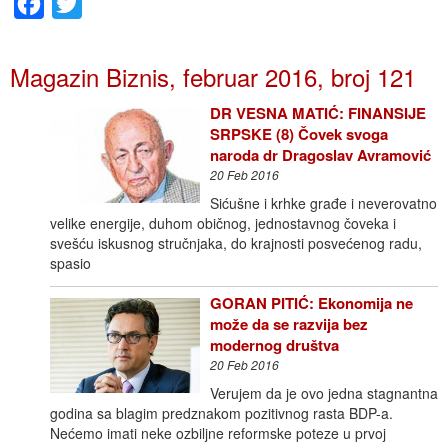
Facebook
Twitter
Magazin Biznis, februar 2016, broj 121
DR VESNA MATIĆ: FINANSIJE
SRPSKE (8) Čovek svoga
naroda dr Dragoslav Avramović
20 Feb 2016
Sićušne i krhke građe i neverovatno
velike energije, duhom običnog, jednostavnog čoveka i
svešću iskusnog stručnjaka, do krajnosti posvećenog radu,
spasio
GORAN PITIĆ: Ekonomija ne
može da se razvija bez
modernog društva
20 Feb 2016
Verujem da je ovo jedna stagnantna
godina sa blagim predznakom pozitivnog rasta BDP-a.
Nećemo imati neke ozbiljne reformske poteze u prvoj