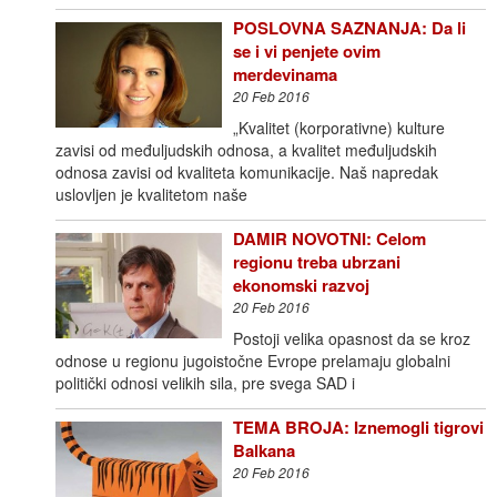
POSLOVNA SAZNANJA: Da li
se i vi penjete ovim
merdevinama
20 Feb 2016
„Kvalitet (korporativne) kulture
zavisi od međuljudskih odnosa, a kvalitet međuljudskih
odnosa zavisi od kvaliteta komunikacije. Naš napredak
uslovljen je kvalitetom naše
DAMIR NOVOTNI: Celom
regionu treba ubrzani
ekonomski razvoj
20 Feb 2016
Postoji velika opasnost da se kroz
odnose u regionu jugoistočne Evrope prelamaju globalni
politički odnosi velikih sila, pre svega SAD i
TEMA BROJA: Iznemogli tigrovi
Balkana
20 Feb 2016