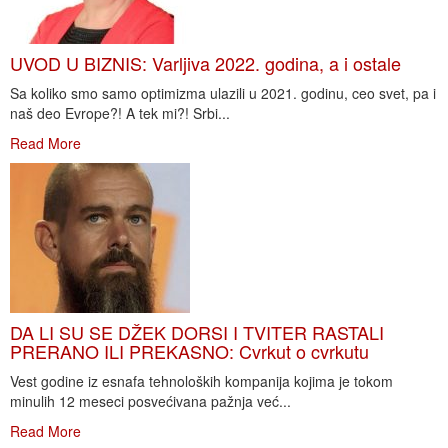
UVOD U BIZNIS: Varljiva 2022. godina, a i ostale
Sa koliko smo samo optimizma ulazili u 2021. godinu, ceo svet, pa i
naš deo Evrope?! A tek mi?! Srbi...
Read More
DA LI SU SE DŽEK DORSI I TVITER RASTALI
PRERANO ILI PREKASNO: Cvrkut o cvrkutu
Vest godine iz esnafa tehnoloških kompanija kojima je tokom
minulih 12 meseci posvećivana pažnja već...
Read More