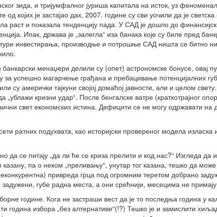
ског зида, и тријумфалног јуриша капитала на исток, уз феномена
е од којих је застајао дах, 2007. године су сви уочили да је светска
ла раст и показала тенденцију пада. У САД је дошло до финансијск
енција. Ипак, држава је „залегла“ иза банака које су биле пред бан
ктури инвестирања, производње и потрошње САД ништа се битно ни
нило.
 банкарски менаџери делили су (опет) астрономске бонусе, овај пу
у за успешно магарчење грађана и пребацивање потенцијалних губ
и су амерички тајкуни својој домаћој јавности, али и целом свету.
а „ублажи кризни удар“. После бенгалске ватре (краткотрајног опор
аични свет економских истина. Дефицити се не могу одржавати на д
сети ратних подухвата, као историјски провереног модела изласка 
но да се питају „да ли ће се криза прелити и код нас?“ Изгледа да 
м казану, па о неком „преливању“, унутар тог казана, тешко да може
 неконкурентна) привреда грца под огромним теретом добрано заду
 задужени, губе радна места, а они срећнији, месецима не примају
зборне године. Кога не застраши вест да је то последња година у к
ти година избора „без алтернативе“(!?) Тешко је и замислити хиља