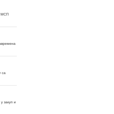
а МСП
Савремена
у са
у закуп и