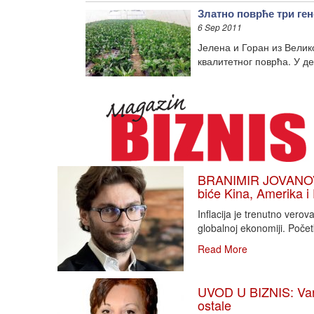
Златно поврће три ге
6 Sep 2011
Јелена и Горан из Велик
квалитетног поврћа. У д
BRANIMIR JOVANOVIĆ
biće Kina, Amerika i
Inflacija je trenutno vero
globalnoj ekonomiji. Poče
Read More
UVOD U BIZNIS: Varlj
ostale