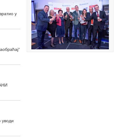
вратио у
аобраћај“
АНИ
р уводи