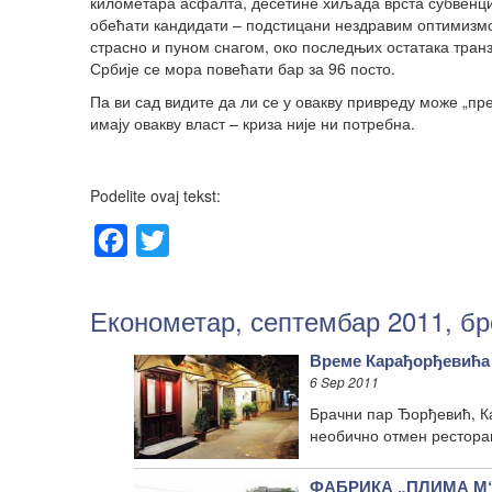
километара асфалта, десетине хиљада врста субвенциј
обећати кандидати – подстицани нездравим оптимизмом
страсно и пуном снагом, око последњих остатака тран
Србије се мора повећати бар за 96 посто.
Па ви сад видите да ли се у овакву привреду може „пр
имају овакву власт – криза није ни потребна.
Podelite ovaj tekst:
Facebook
Twitter
Економетар, септембар 2011, бр
Време Карађорђевића
6 Sep 2011
Брачни пар Ђорђевић, Ка
необично отмен рестора
ФАБРИКА „ПЛИМА М“: 