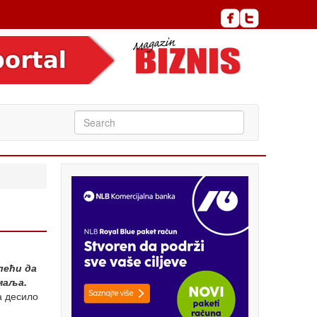
лећи да
маља.
а десило