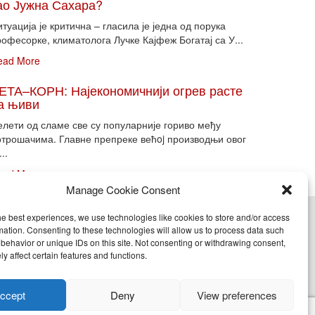
ао Јужна Сахара?
туација је критична – гласила је једна од порука
офесорке, климатолога Лучке Кајфеж Богатај са У...
ead More
ЕТА–КОРН: Најекономичнији огрев расте
а њиви
елети од сламе све су популарније гориво међу
отрошачима. Главне препреке већoj производњи овог
...
ead More
Manage Cookie Consent
he best experiences, we use technologies like cookies to store and/or access
cy (EU)
mation. Consenting to these technologies will allow us to process data such
behavior or unique IDs on this site. Not consenting or withdrawing consent,
y affect certain features and functions.
nje, objavljivanje celine ili delova bilo kog proizvoda
ccept
Deny
View preferences