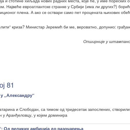
а и стотине хиљада нових радних места, које ће, у име пореских о
. Највеће евроатлантске странке у Србији (има ли других?) борић
зиционог плена. А ако се оствари само пет процената њихових обећ
елити“ криза? Министар Јеремић би ме, вероватно, допунио: грађан
Опширније у штампан
ој 81
 у „Александру“
тарина и Слободан, са тимом од тридесетак запослених, створили
н у Аранђеловцу, у којем доминира
Од великих амбиција до разочарења