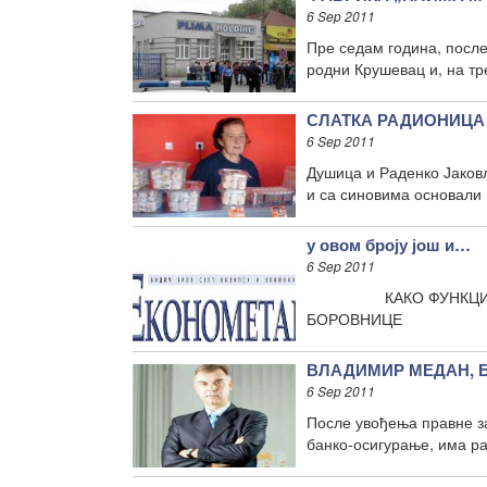
6 Sep 2011
Пре седам година, посл
родни Крушевац и, на тр
СЛАТКА РАДИОНИЦА
6 Sep 2011
Душица и Раденко Јаковљ
и са синовима основали
у овом броју још и…
6 Sep 2011
КАКО ФУНКЦИОНИШЕ 
БОРОВНИЦЕ
ВЛАДИМИР МЕДАН, БА
6 Sep 2011
После увођења правне з
банко-осигурање, има ра