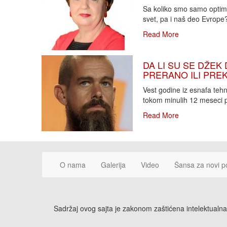
Sa koliko smo samo optimi
svet, pa i naš deo Evrope?!
Read More
DA LI SU SE DŽEK 
PRERANO ILI PREKA
Vest godine iz esnafa teh
tokom minulih 12 meseci p
Read More
O nama
Galerija
Video
Šansa za novi p
Sadržaj ovog sajta je zakonom zaštićena intelektualna 