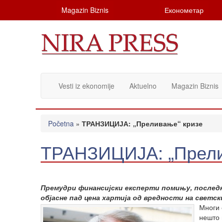
Magazin Biznis
Економетар
Vesti iz ekonomije
Aktuelno
Magazin Biznis
Početna
»
ТРАНЗИЦИЈА: „Преливање“ кризе
ТРАНЗИЦИЈА: „Прели
Премудри финансијски експерти помињу, последњ
објасне пад цена хартија од вредности на светск
Многи 
нешто 