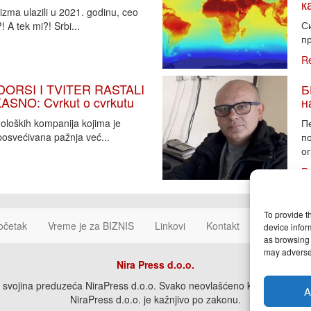
к
zma ulazili u 2021. godinu, ceo
Си
 A tek mi?! Srbi...
пр
R
DORSI I TVITER RASTALI
Б
SNO: Cvrkut o cvrkutu
н
noloških kompanija kojima je
П
osvećivana pažnja već...
п
ог
R
To provide t
očetak
Vreme je za BIZNIS
Linkovi
Kontakt
Cookie Poli
device infor
as browsing 
may adversel
Nira Press d.o.o.
svojina preduzeća NiraPress d.o.o. Svako neovlašćeno korišćenje, kopira
A
NiraPress d.o.o. je kažnjivo po zakonu.