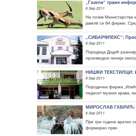
„Газелe“ траже инфо
6 Sep 2011
На позив Министарства е
јавилe се 84 фирме. Сре
„СИБАРФЛЕКС“: Проф
6 Sep 2011
Породица Додић разновр
производна линија омог
НИШКИ ТЕКСТИЛЦИ: Ил
6 Sep 2011
Породична фирма „Илић 
педесет музних крава, 
МИРОСЛАВ ГАБРИЋ: Ов
6 Sep 2011
Пре три године вратио се
формирао прво