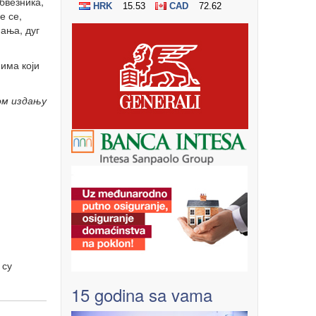
бвезника,
е се,
ања, дуг
има који
ом издању
 су
15 godina sa vama