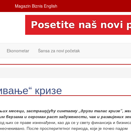
Magazin Biznis English
Ekonometar
Šansa za novi početak
вање“ кризе
их месеци, застрашујућу синтагму „други талас кризе“, же
им берзама и огроман раст задужености, чак и развијених зе
од њих се праве изненађени, као да се у свету финансија и бизнис
неочекивано. После просперитетног периода, који је почео падом