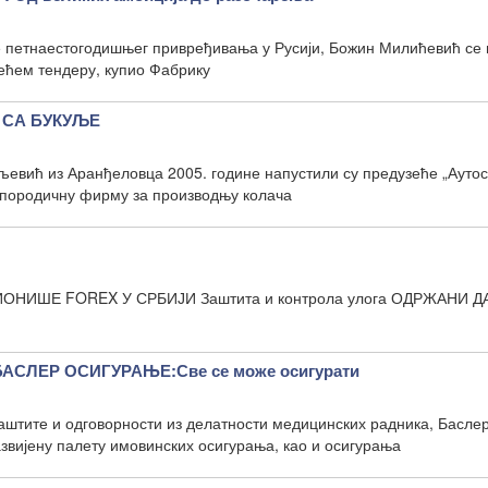
е петнаестогодишњег привређивања у Русији, Божин Милићевић се 
ећем тендеру, купио Фабрику
 СА БУКУЉЕ
евић из Аранђеловца 2005. године напустили су предузеће „Аутос
 породичну фирму за производњу колача
FOREX У СРБИЈИ Заштита и контрола улога ОДРЖАНИ Д
СЛЕР ОСИГУРАЊЕ:Све се може осигурати
аштите и одговорности из делатности медицинских радника, Басле
звијену палету имовинских осигурања, као и осигурања