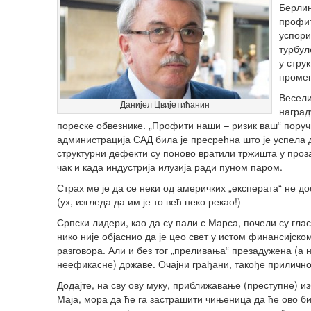
Берлин
профит
успори
турбул
у стру
проме
Весели
Данијел Цвијетићанин
наград
пореске обвезнике. „Профити наши – ризик ваш“ поручил
администрација САД била је пресрећна што је успела д
структурни дефекти су поново вратили тржишта у проз
чак и када индустрија илузија ради пуном паром.
Страх ме је да се неки од америчких „експерата“ не до
(ух, изгледа да им је то већ неко рекао!)
Српски лидери, као да су пали с Марса, почели су глас
нико није објаснио да је цео свет у истом финансијско
разговора. Али и без тог „преливања“ презадужена (а
неефикасне) државе. Очајни грађани, такође прилично
Додајте, на сву ову муку, приближавање (преступне) и
Маја, мора да ће га застрашити чињеница да ће ово би