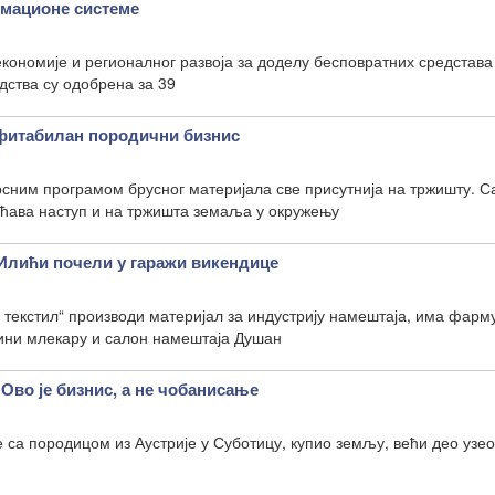
рмационе системе
кономије и регионалног развоја за доделу бесповратних средстав
дства су одобрена за 39
итабилан породични бизнис
сним програмом брусног материјала све присутнија на тржишту. 
ућава наступ и на тржишта земаља у окружењу
ићи почели у гаражи викендице
текстил“ производи материјал за индустрију намештаја, има фарм
мини млекару и салон намештаја Душан
о је бизнис, а не чобанисање
 са породицом из Аустрије у Суботицу, купио земљу, већи део узео 