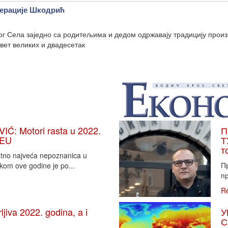
нерације Шкодрић
ог Села заједно са родитељима и дедом одржавају традицију прои
евет великих и двадесетак
: Motori rasta u 2022.
П
 EU
Т
т
vatno najveća nepoznanica u
П
tkom ove godine je po...
пр
R
iva 2022. godina, a i
У
С