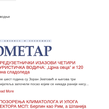
зводње
РЕДУЗЕТНИЧКИ ИЗАЗОВИ ЧЕТИРИ
УРИСТИЧКА ВОДИЧА: „Црна овца“ и 120
она сладоледа
ре шест година су Зоран Јевтовић и његова три
ијатеља започели посао којим се никада раније нису...
ead More
ПОЗОРЕЊА КЛИМАТОЛОГА И УЛОГА
ЕКТОРА МСП: Берлин као Рим, а Шпанија