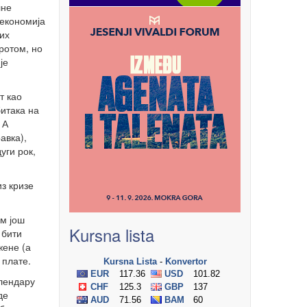
лне
 економија
их
кротом, но
је
т као
итака на
 А
авка),
уги рок,
из кризе
им још
Kursna lista
 бити
жене (а
 плате.
алендару
де