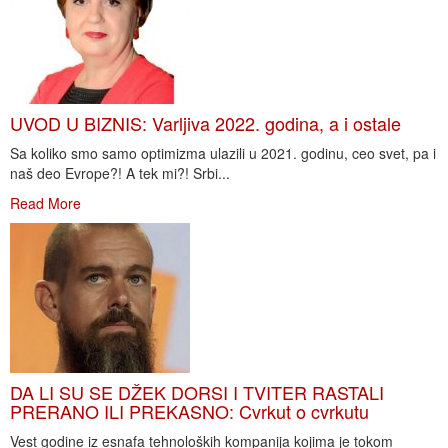
UVOD U BIZNIS: Varljiva 2022. godina, a i ostale
Sa koliko smo samo optimizma ulazili u 2021. godinu, ceo svet, pa i
naš deo Evrope?! A tek mi?! Srbi...
Read More
DA LI SU SE DŽEK DORSI I TVITER RASTALI
PRERANO ILI PREKASNO: Cvrkut o cvrkutu
Vest godine iz esnafa tehnoloških kompanija kojima je tokom