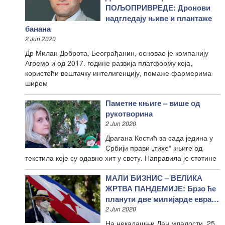
ПОЉОПРИВРЕДЕ: Дронови
надгледају њиве и плантаже
банана
2 Jun 2020
Др Милан Доброта, Београђанин, основао је компанију
Агремо и од 2017. године развија платформу која,
користећи вештачку интелигенцију, помаже фармерима
широм
Паметне књиге – више од
рукотворина
2 Jun 2020
Драгана Костић за сада једина у
Србији прави „тихе“ књиге од
текстила које су одавно хит у свету. Направила је стотине
МАЛИ БИЗНИС – ВЕЛИКА
ЖРТВА ПАНДЕМИЈЕ: Брзо ће
планути две милијарде евра…
2 Jun 2020
На некадашњи Дан младости, 25.