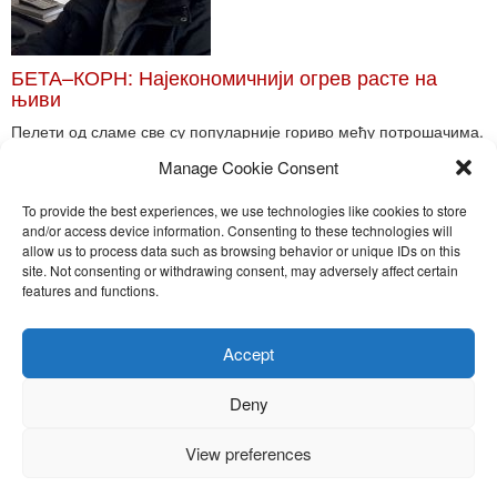
БЕТА–КОРН: Најекономичнији огрев расте на
њиви
Пелети од сламе све су популарније гориво међу потрошачима.
Главне препреке већoj производњи овог ог...
Manage Cookie Consent
Read More
To provide the best experiences, we use technologies like cookies to store
and/or access device information. Consenting to these technologies will
allow us to process data such as browsing behavior or unique IDs on this
site. Not consenting or withdrawing consent, may adversely affect certain
Toggle
features and functions.
naviga
Nira Press d.o.o.
Accept
Sadržaj ovog sajta je zakonom zaštićena intelektualna svojina
preduzeća NiraPress d.o.o. Svako neovlašćeno korišćenje,
Deny
kopiranje, objavljivanje celine ili delova bilo kog proizvoda NiraPress
d.o.o. je kažnjivo po zakonu.
View preferences