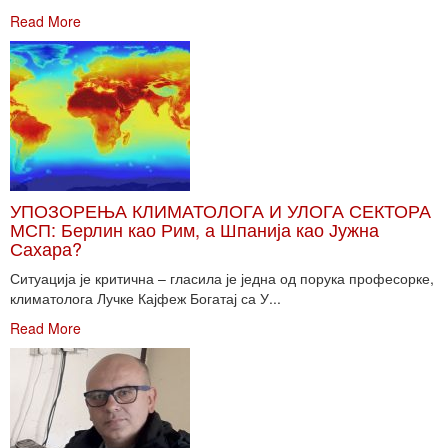
Read More
УПОЗОРЕЊА КЛИМАТОЛОГА И УЛОГА СЕКТОРА
МСП: Берлин као Рим, а Шпанија као Јужна
Сахара?
Ситуација је критична – гласила је једна од порука професорке,
климатолога Лучке Кајфеж Богатај са У...
Read More