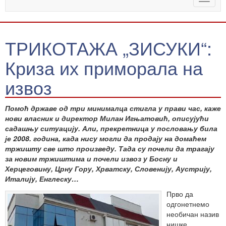
naviga
ТРИКОТАЖА „ЗИСУКИ“:
Криза их приморала на
извоз
Помоћ државе од три минималца стигла у прави час, каже
нови власник и директор Милан Игњатовић, описујући
садашњу ситуацију. Али, прекретница у пословању била
је 2008. година, када нису могли да продају на домаћем
тржишту све што произведу. Тада су почели да трагају
за новим тржиштима и почели извоз у Босну и
Херцеговину, Црну Гору, Хрватску, Словенију, Аустрију,
Италију, Енглеску…
Прво да
одгонетнемо
необичан назив
нишке