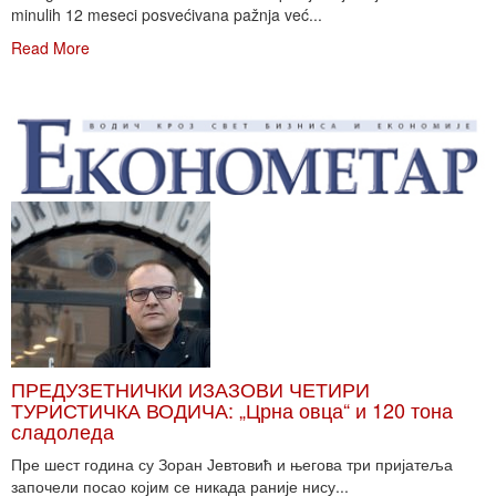
minulih 12 meseci posvećivana pažnja već...
Read More
ПРЕДУЗЕТНИЧКИ ИЗАЗОВИ ЧЕТИРИ
ТУРИСТИЧКА ВОДИЧА: „Црна овца“ и 120 тона
сладоледа
Пре шест година су Зоран Јевтовић и његова три пријатеља
започели посао којим се никада раније нису...