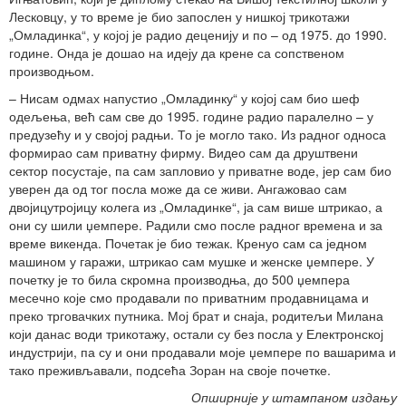
Лесковцу, у то време је био запослен у нишкој трикотажи
„Омладинка“, у којој је радио деценију и по – од 1975. до 1990.
године. Онда је дошао на идеју да крене са сопственом
производњом.
– Нисам одмах напустио „Омладинку“ у којој сам био шеф
одељења, већ сам све до 1995. године радио паралелно – у
предузећу и у својој радњи. То је могло тако. Из радног односа
формирао сам приватну фирму. Видео сам да друштвени
сектор посустаје, па сам запловио у приватне воде, јер сам био
уверен да од тог посла може да се живи. Ангажовао сам
двојицутројицу колега из „Омладинке“, ја сам више штрикао, а
они су шили џемпере. Радили смо после радног времена и за
време викенда. Почетак је био тежак. Кренуо сам са једном
машином у гаражи, штрикао сам мушке и женске џемпере. У
почетку је то била скромна производња, до 500 џемпера
месечно које смо продавали по приватним продавницама и
преко трговачких путника. Мој брат и снаја, родитељи Милана
који данас води трикотажу, остали су без посла у Електронској
индустрији, па су и они продавали моје џемпере по вашарима и
тако преживљавали, подсећа Зоран на своје почетке.
Опширније у штампаном издању