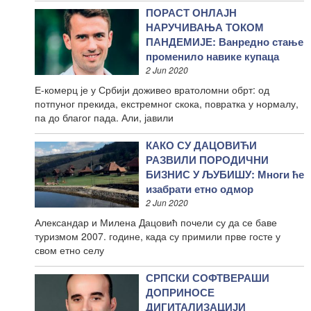
ПОРАСТ ОНЛАЈН
НАРУЧИВАЊА ТОКОМ
ПАНДЕМИЈЕ: Ванредно стање
променило навике купаца
2 Jun 2020
Е-комерц је у Србији доживео вратоломни обрт: од
потпуног прекида, екстремног скока, повратка у нормалу,
па до благог пада. Али, јавили
КАКО СУ ДАЦОВИЋИ
РАЗВИЛИ ПОРОДИЧНИ
БИЗНИС У ЉУБИШУ: Многи ће
изабрати етно одмор
2 Jun 2020
Александар и Милена Дацовић почели су да се баве
туризмом 2007. године, када су примили прве госте у
свом етно селу
СРПСКИ СОФТВЕРАШИ
ДОПРИНОСЕ
ДИГИТАЛИЗАЦИЈИ