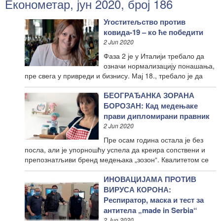
Економетар, јун 2020, број 186
Угоститељство против
ковида-19 – ко ће победити
2 Jun 2020
Фаза 2 је у Италији требало да
означи нормализацију понашања,
пре свега у привреди и бизнису. Мај 18., требало је да
БЕОГРАЂАНКА ЗОРАНА
БОРОЗАН: Кад медењаке
прави дипломирани правник
2 Jun 2020
Пре осам година остала је без
посла, али је упорношћу успела да креира сопствени и
препознатљиви бренд медењака „зозон“. Квалитетом се
ИНОВАЦИЈАМА ПРОТИВ
ВИРУСА КОРОНА:
Респиратор, маска и тест за
антитела „made in Serbia“
2 Jun 2020