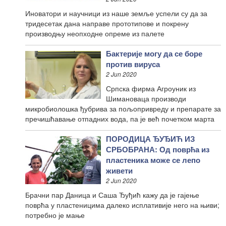
Иноватори и научници из наше земље успели су да за
тридесетак дана направе прототипове и покрену
производњу неопходне опреме из палете
Бактерије могу да се боре
против вируса
2 Jun 2020
Српска фирма Агроуник из
Шимановаца производи
микробиолошка ђубрива за пољопривреду и препарате за
пречишћавање отпадних вода, па је већ почетком марта
ПОРОДИЦА ЂУЂИЋ ИЗ
СРБОБРАНА: Од поврћа из
пластеника може се лепо
живети
2 Jun 2020
Брачни пар Даница и Саша Ђуђић кажу да је гајење
поврћа у пластеницима далеко исплативије него на њиви;
потребно је мање