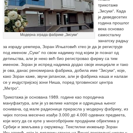
трикотаже
„Зисуки“. Када
је деведесетих
година прошлог
века основао
самосталну
Модерна зграда фабрике „Зисуки“
занатску радњу
за израду џемпера, Зоран Игњатовић хтео је да је региструје
под именом „Суки“ по свом надимку под којим је познат од
детињства, али је неко већ био регистровао фирму са тим
именом. Зоран је испред надимка додао своје иницијале и тако
је ова, данас реномирана фабрика, добила име “Зисуки“, које,
како Зоран каже, звучи јапански, али је фабрика наша и налази
се у индустријској зони Ниша, поред трговинског центра
„Метро“.
Трикотажа је основана 1989. године као породична
мануфактура, али је уз велике напоре и одрицања њеног
оснивача, од мале радионице прерасла у модерну фабрику, из
чијих погона месечно изађе 3.000 дo 4.000 одевних предмета,
који могу да се купе у многобрoјним продајним објектима у
Србији и земљама у окружењу. Текстилни инжењер Зоран
Игњатовић, који је диплому стекао на Вишој текстилној школи у