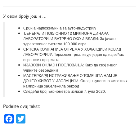
У овом броју још и …
Србија најпожељнија за ауто-индустрију
ЂEНEРAЛИ ПOКЛOНИO 12 МИЛИOНA ДИНAРA
ЛAБOРAТOРИJИ ВAТРEНO OКO И ВЛАДИ: За јачање
здравственог система 100.000 eврa
СРПСКА КОМПАНИЈА ОПРЕМА У ХОЛАНДИЈИ КОВИД
ЛАБОРАТОРИЈУ: Термовент реализује један од највећих
европских пројеката
ИЗАЗОВИ ОНЛАЈН ПОСЛОВАЊА: Како да свој е-шоп
учините безбедним
МАСТЕРКАРД ИСТРАЖИВАЊЕ О ТОМЕ ШТА НАМ ЈЕ
ДОНЕО ЖИВОТ У ИЗОЛАЦИЈИ: Онлајн куповина животних
намирница забележила рекорд
Следећи број Економетра излази 7. јула 2020.
Podelite ovaj tekst:
Facebook
Twitter