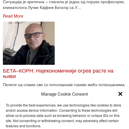
Ситуација је критична – гласила је једна од порука професорке,
климатолога Лучке Кајфеж Богатај са У...
Read More
БЕТА–КОРН: Најекономичнији огрев расте на
њиви
Пелети од сламе све су популарније гориво међу потрошачима.
Главне препреке већoj производњи овог ог...
Manage Cookie Consent
Read More
To provide the best experiences, we use technologies like cookies to store
and/or access device information. Consenting to these technologies will
allow us to process data such as browsing behavior or unique IDs on this
site. Not consenting or withdrawing consent, may adversely affect certain
Toggle
features and functions.
naviga