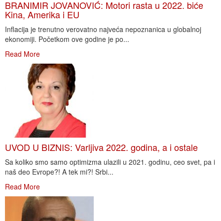
BRANIMIR JOVANOVIĆ: Motori rasta u 2022. biće
Kina, Amerika i EU
Inflacija je trenutno verovatno najveća nepoznanica u globalnoj
ekonomiji. Početkom ove godine je po...
Read More
UVOD U BIZNIS: Varljiva 2022. godina, a i ostale
Sa koliko smo samo optimizma ulazili u 2021. godinu, ceo svet, pa i
naš deo Evrope?! A tek mi?! Srbi...
Read More