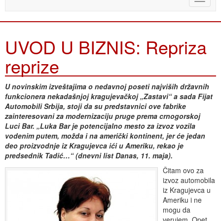
naviga
UVOD U BIZNIS: Repriza
reprize
U novinskim izveštajima o nedavnoj poseti najviših državnih
funkcionera nekadašnjoj kragujevačkoj „Zastavi“ a sada Fijat
Automobili Srbija, stoji da su predstavnici ove fabrike
zainteresovani za modernizaciju pruge prema crnogorskoj
Luci Bar. „Luka Bar je potencijalno mesto za izvoz vozila
vodenim putem, možda i na američki kontinent, jer će jedan
deo proizvodnje iz Kragujevca ići u Ameriku, rekao je
predsednik Tadić…“ (dnevni list Danas, 11. maja).
Čitam ovo za
izvoz automobila
iz Kragujevca u
Ameriku i ne
mogu da
verujem. Opet