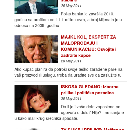
20 May 2011
Folks banka je završila 2010.
godinu sa profitom od 11,1 milion evra, a broj klijenata je u
odnosu na 2009. godinu
MAJKL KOL, EKSPERT ZA
MALOPRODAJU I
KOMUNIKACIJU: Osvojite i
zadržite kupce
20 May 2011
Ako kupac planira da potroši svoje teško zarađene pare na
vaš proizvod ili uslugu, treba da uradite sve da zaslužite tu
ISKOSA GLEDANO: Izborna
prilika i politička pozadina
20 May 2011
Da li je i vaše dete zaposleno po
ugovoru o delu? Nije? I ne sanjate
u kako mali krug srećnika spadate.
TV SLIKE I PRILIKE: Mašina za