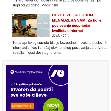
stopi od 20 odsto. Medicinski
DEVETI VELIKI FORUM
MENADŽERA SAM: Za bolje
poslovanje neophodan
kvalitetan internet
20 May 2011
Tema aprilskog susreta bila je bezbednost i zaštita poslovnih
informacija, kao i značaj elektronskog poslovanja za privredu.
Specijalni gost devetog foruma