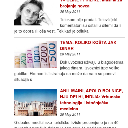
brojanje novca
20 May 2011
Telekom nije prodat. Televizijski
komentatori su ostali u dilemi da li
je to dobra ili loša vest. Tek kad je odluka
TEMA: KOLIKO KOŠTA JAK
DINAR
20 May 2011
Dok uvoznici uživaju u blagodetima
jakog dinara, izvoznici trpe velike
gubitke. Ekonomisti strahuju da može da nam se ponovi
situacija s
ANIL MAINI, APOLO BOLNICE,
NJU DELHI, INDIJA: Vrhunska
tehnologija i istočnjačka
medicina
20 May 2011
Globalno medicinsko-turističko tržište procenjeno je na 40
milijardi američkih dolara i verovatno će godišnje rasti po