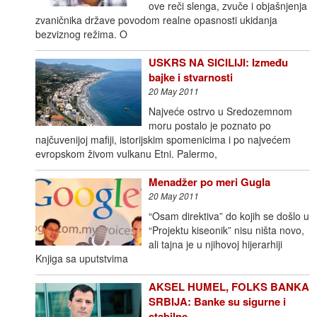
ove reči slenga, zvuče i objašnjenja
zvaničnika države povodom realne opasnosti ukidanja
bezviznog režima. O
USKRS NA SICILIJI: Između
bajke i stvarnosti
20 May 2011
Najveće ostrvo u Sredozemnom
moru postalo je poznato po
najčuvenijoj mafiji, istorijskim spomenicima i po najvećem
evropskom živom vulkanu Etni. Palermo,
Menadžer po meri Gugla
20 May 2011
“Osam direktiva” do kojih se došlo u
“Projektu kiseonik” nisu ništa novo,
ali tajna je u njihovoj hijerarhiji
Knjiga sa uputstvima
AKSEL HUMEL, FOLKS BANKA
SRBIJA: Banke su sigurne i
stabilne