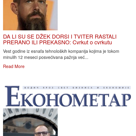
DA LI SU SE DŽEK DORSI I TVITER RASTALI
PRERANO ILI PREKASNO: Cvrkut o cvrkutu
Vest godine iz esnafa tehnoloških kompanija kojima je tokom
minulih 12 meseci posvećivana pažnja već...
Read More