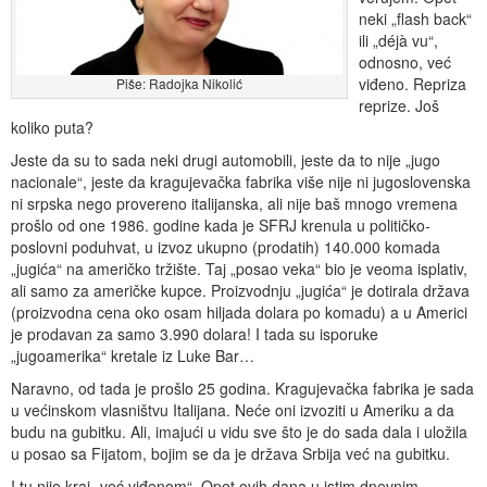
neki „flash back“
ili „déjà vu“,
odnosno, već
viđeno. Repriza
Piše: Radojka Nikolić
reprize. Još
koliko puta?
Jeste da su to sada neki drugi automobili, jeste da to nije „jugo
nacionale“, jeste da kragujevačka fabrika više nije ni jugoslovenska
ni srpska nego provereno italijanska, ali nije baš mnogo vremena
prošlo od one 1986. godine kada je SFRJ krenula u političko-
poslovni poduhvat, u izvoz ukupno (prodatih) 140.000 komada
„jugića“ na američko tržište. Taj „posao veka“ bio je veoma isplativ,
ali samo za američke kupce. Proizvodnju „jugića“ je dotirala država
(proizvodna cena oko osam hiljada dolara po komadu) a u Americi
je prodavan za samo 3.990 dolara! I tada su isporuke
„jugoamerika“ kretale iz Luke Bar…
Naravno, od tada je prošlo 25 godina. Kragujevačka fabrika je sada
u većinskom vlasništvu Italijana. Neće oni izvoziti u Ameriku a da
budu na gubitku. Ali, imajući u vidu sve što je do sada dala i uložila
u posao sa Fijatom, bojim se da je država Srbija već na gubitku.
I tu nije kraj „već viđenom“. Opet ovih dana u istim dnevnim