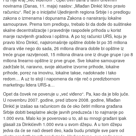
novinama (Danas, 11. maja) naslov: „Mlađan Dinkić lično pravio
računicu“. Reč je o inicijativi Ujedinjenih regiona Srbije i o predlogu
zakona o izmenama i dopunama Zakona o nansiranju lokalne
samouprave. Prema tom predlogu, trebalo bi da dođe do suštinske
skalne decentralizacije i pravednije raspodele prihoda u korist
manje razvijenih gradova i opština. A po toj računici URS, koju je
pravio lično Dinkić, najsiromašnije opštine dobile bi po 35 miliona
dinara više nego do sada, 26 miliona dinara dobile bi opštine iz
treće grupe razvijenosti, 15 miliona dinara one iz druge grupe i po 8
miliona linearno opštine iz prve grupe. Sve lokalne samouprave
zadržale bi, naravno, svoje aktuelne izvorne prihode, lokalne
prihode, porez na imovinu, lokalne takse, nadoknade i tako
redom… A uz to stoji i napomena da nije reč o predizbornom
marketingu lidera URS-a…
Opet da čovek ne poveruje u „već viđeno“. Pa, kao da je bilo juče.
U novembru 2007. godine, pred izbore 2008. godine, Mlađan
Dinkić je izašao sa računicom da će oko četiri miliona građana
Srbije dobiti besplatne akcije javnih preduzeća i to najmanje po
1.000 evra. Malo ko je poverovao u to, ali su mnogi građani ipak
glasali za Dinkićevih 1.000 evra u svom džepu. A u tom džepu
jedva da će se naći deseti deo, kada budu pristigle sve pare od