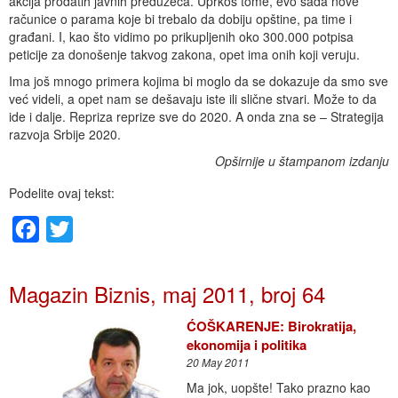
akcija prodatih javnih preduzeća. Uprkos tome, evo sada nove
računice o parama koje bi trebalo da dobiju opštine, pa time i
građani. I, kao što vidimo po prikupljenih oko 300.000 potpisa
peticije za donošenje takvog zakona, opet ima onih koji veruju.
Ima još mnogo primera kojima bi moglo da se dokazuje da smo sve
već videli, a opet nam se dešavaju iste ili slične stvari. Može to da
ide i dalje. Repriza reprize sve do 2020. A onda zna se – Strategija
razvoja Srbije 2020.
Opširnije u štampanom izdanju
Podelite ovaj tekst:
Facebook
Twitter
Magazin Biznis, maj 2011, broj 64
ĆOŠKARENJE: Birokratija,
ekonomija i politika
20 May 2011
Ma jok, uopšte! Tako prazno kao