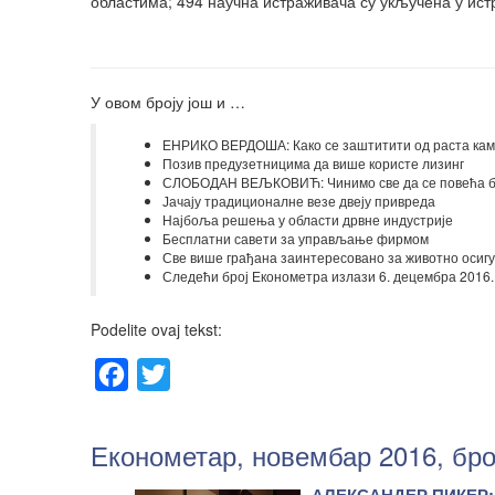
областима; 494 научна истраживача су укључена у истр
У овом броју још и …
ЕНРИКО ВЕРДОША: Како се заштитити од раста кам
Позив предузетницима да више користе лизинг
СЛОБОДАН ВЕЉКОВИЋ: Чинимо све да се повећа бр
Јачају традиционалне везе двеју привреда
Најбоља решења у области дрвне индустрије
Бесплатни савети за управљање фирмом
Све више грађана заинтересовано за животно осиг
Следећи број Економетра излази 6. децембра 2016.
Podelite ovaj tekst:
Facebook
Twitter
Економетар, новембар 2016, бро