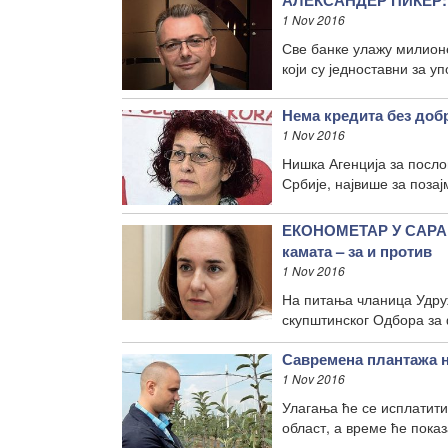
АЛЕКСАНДЕР ПИКЕР: Н
1 Nov 2016
Све банке улажу милионе
који су једноставни за уп
Нема кредита без доб
1 Nov 2016
Нишка Агенција за посло
Србије, највише за поза
ЕКОНОМЕТАР У САР
камата – за и против
1 Nov 2016
На питања чланица Удруж
скупштинског Одбора за 
Савремена плантажа 
1 Nov 2016
Улагања ће се исплатити
област, а време ће пока