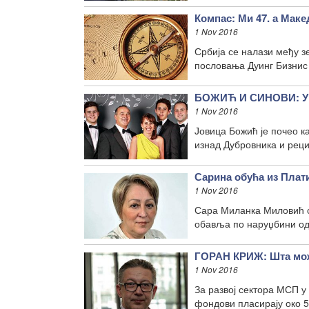
Компас: Ми 47. а Маке
1 Nov 2016
Србија се налази међу з
пословања Дуинг Бизнис 
БОЖИЋ И СИНОВИ: У би
1 Nov 2016
Јовица Божић је почео к
изнад Дубровника и реци
Сарина обућа из Плат
1 Nov 2016
Сара Миланка Миловић ос
обавља по наруџбини од
ГОРАН КРИЖ: Шта мож
1 Nov 2016
За развој сектора МСП у
фондови пласирају око 