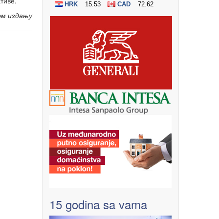
тиве.
ом издању
15 godina sa vama