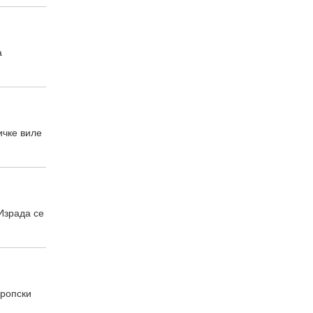
а
ичке виле
Израда се
вропски