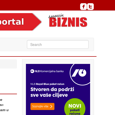
те
ч-
нат и