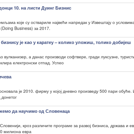
донци 10. на листи Дуинг Бизнис
емљама које су оствариле највећи напредак у Извештају о условим
(Doing Business) за 2017.
знису је као у каратеу – колико уложиш, толико добијеш
ао вулканизер, а данас производи софтвере, гради луксузне, турист
клира електронски отпад. Успео
ичева
новала је 2010. фирму у којој дневно произведу 500 пари обуће. 
 донетог
емо да научимо од Словенаца
 Словенији, кроз различите програме за развој бизниса, држава и е
50 милиона евра