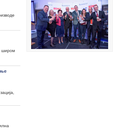
оизводе
е широм
ање
зација,
билна