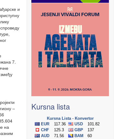
ађарске и
приступну
илику
 спроведу
туре,
ног
е
ржана 7.
ичне
између
ројекти
Kursna lista
гиону –
66
35.604
зе на
 разним