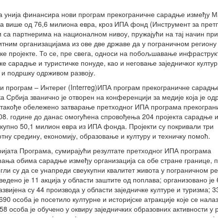
а унија финансира нови програм прекограничне сарадње између М
са више од 76,6 милиона евра, кроз ИПА фонд (Инструмент за прет
и са партнерима на националном нивоу, пружајући на тај начин пр
тним организацијама из ове две државе да у пограничном региону
чке пројекте. То се, пре свега, односи на побољшавање инфраструк
е сарадње и туристичке понуде, као и неговање заједничког култур
 и подршку одрживом развоју.
ви програм – Интерег (Interreg)ИПА програм прекограничне сарадњ
 Србија званично је отворен на конференцији за медије која је од
 такође обележено затварање претходног ИПА програма прекогран
08. године до данас омогућена спровођења 204 пројекта сарадње 
укупно 50,1 милион евра из ИПА фонда. Пројекти су покривали три
тну средину, економију, образовање и културу и техничку помоћ.
ријата Програма, сумирајући резултате претходног ИПА програма
ања обима сарадње између организација са обе стране границе, п
гли су да се унапреди свеукупни квалитет живота у пограничном ре
едено је 11 акција у области заштите од поплава; организовано је 
вијена су 44 производа у области заједничке културе и туризма; 3
690 особа је посетило културне и историјске атракције које се нала
58 особа је обучено у оквиру заједничких образовних активности у