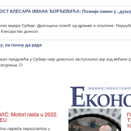
СТ КЛЕСАРА ИВАНА ЂОРЂЕВИЋА: Познаје камен у „душу
натих вајара Србије. Драгоцена помоћ од државе и општине. Наруџб
 Клесарство доноси
у, па почну да раде
их предузећа у Србији није довољно заступљено јер код већине ј
осигурања. О
: Motori rasta u 2022.
П
 EU
Т
т
vatno najveća nepoznanica u