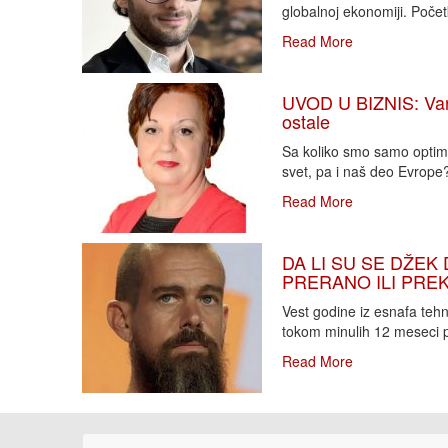
globalnoj ekonomiji. Poče
Read More
UVOD U BIZNIS: Varlj
ostale
Sa koliko smo samo optimi
svet, pa i naš deo Evrope?!
Read More
DA LI SU SE DŽEK 
PRERANO ILI PREKA
Vest godine iz esnafa teh
tokom minulih 12 meseci p
Read More