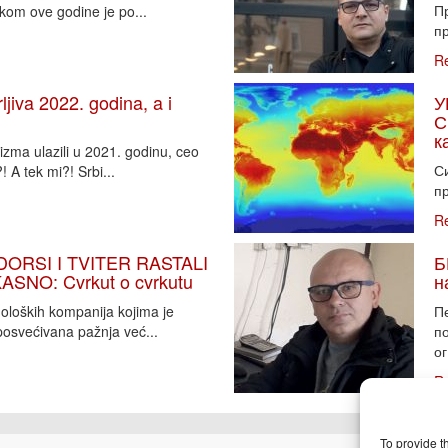
П
tkom ove godine je po...
пр
R
iva 2022. godina, a i
У
С
к
zma ulazili u 2021. godinu, ceo
Си
 A tek mi?! Srbi...
пр
R
DORSI I TVITER RASTALI
Б
SNO: Cvrkut o cvrkutu
н
noloških kompanija kojima je
П
osvećivana pažnja već...
п
ог
R
To provide t