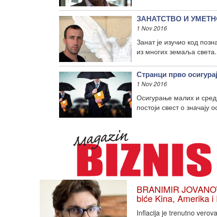
ЗАНАТСТВО И УМЕТНО
1 Nov 2016
Занат је изучио код поз
из многих земаља света.
Странци прво осигурај
1 Nov 2016
Осигурање малих и средњ
постоји свест о значају 
BRANIMIR JOVANOVIĆ
biće Kina, Amerika i
Inflacija je trenutno vero