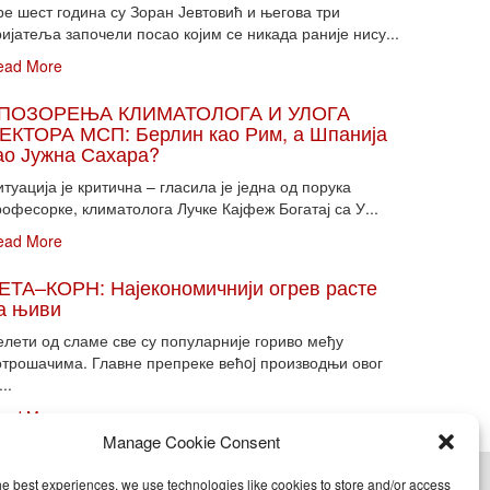
ре шест година су Зоран Јевтовић и његова три
ијатеља започели посао којим се никада раније нису...
ead More
ПОЗОРЕЊА КЛИМАТОЛОГА И УЛОГА
ЕКТОРА МСП: Берлин као Рим, а Шпанија
ао Јужна Сахара?
туација је критична – гласила је једна од порука
офесорке, климатолога Лучке Кајфеж Богатај са У...
ead More
ЕТА–КОРН: Најекономичнији огрев расте
а њиви
елети од сламе све су популарније гориво међу
отрошачима. Главне препреке већoj производњи овог
...
ead More
Manage Cookie Consent
he best experiences, we use technologies like cookies to store and/or access