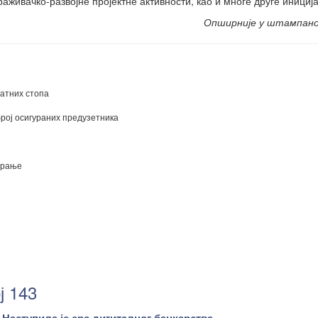
аживачко-развојне пројектне активности, као и многе друге иниција
Опширније у штампан
атних стопа
ој осигураних предузетника
урање
ј 143