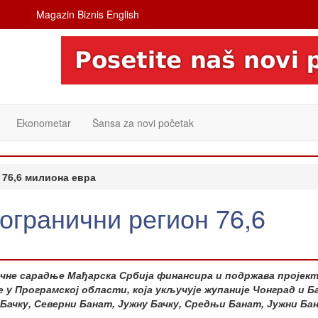
Magazin Biznis English
Ekonometar
Šansa za novi početak
 76,6 милиона евра
огранични регион 76,6
чне сарадње Мађарска Србија финансира и подржава пројек
 у Програмској области, која укључује жупаније Чонград и Ба
у Бачку, Северни Банат, Јужну Бачку, Средњи Банат, Јужни Ба