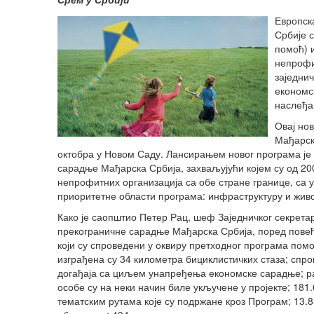
Европск
Србије 
помоћ) 
непрофи
заједни
економск
наслеђа
Овај но
Мађарска
октобра у Новом Саду. Лансирањем новог програма је
сарадње Мађарска Србија, захваљујући којем су од 20
непрофитних организација са обе стране границе, са 
приоритетне области програма: инфраструктуру и живо
Како је саопштио Петер Рац, шеф Заједничког секрета
прекограничне сарадње Мађарска Србија, поред повећ
који су спроведени у оквиру претходног програма помо
изграђена су 34 километра бициклистичких стаза; спров
догађаја са циљем унапређења економске сарадње; раз
особе су на неки начин биле укључене у пројекте; 181.
тематским рутама које су подржане кроз Програм; 13.8