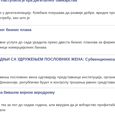
аступила је ера дигиталног банкарства
 у дигитализацију. Комбанк покушава да развије добре, вредне пр
отребу, као што је
рог бизнис плана
вне услуге до сада урадила преко двеста бизнис планова за фирм
јмице комерцијалних банака
АДЊИ СА УДРУЖЕЊЕМ ПОСЛОВНИХ ЖЕНА: Субвенционис
ења пословних жена одговарају представници институција, органи
финансије, републички буџет и контролу трошења јавних средстава
на бившем војном аеродрому
 тек за пет до седам година, али верујем да је воћарство профита
зати