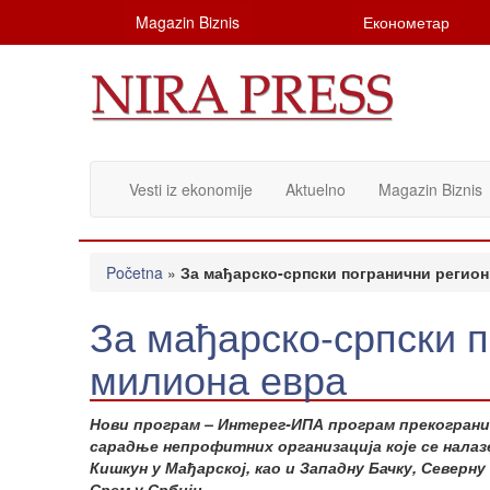
Magazin Biznis
Економетар
Vesti iz ekonomije
Aktuelno
Magazin Biznis
Početna
»
За мађарско-српски погранични регион
За мађарско-српски п
милиона евра
Нови програм – Интерег-ИПА програм прекограни
сарадње непрофитних организација које се налазе
Кишкун у Мађарској, као и Западну Бачку, Северн
Срем у Србији