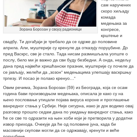
сам наручених
скоро хиљаду
комада
медењака за
конгресе,
Зорана Борозан у својој радионици
крштење и
свадбу. Ти догађаји је требало да се одрже до половине
априла. Али, муштерије су кренуле да отказују поруџбине. До
пред Васкрс, све је стало. Тада нисам размишљала уопште о
послу, било ми је важно да сви буду безбедни. А онда, недељу
дана пред највећи хришћански празник, муштерије су почеле да
се јављају, желећи да „зозон“ медењацима улепшају васкршњу
трпезу. И посао је полако кренуо…“
Овим речима, Зорана Борозан (59) из Београда, која се осам
година бави производњом медењака, описала је како су на
њено пословање утицали појава вируса короне и проглашење
ванредног стања у Србији. Није сигурна, иако је док водимо овај
разговор прошло седам дана по укидању ванредног стања, како
ће се све то одразити на њен хоби који је претворила у додатни
извор прихода. Очекује да ће од половине јуна, када би
масовнији скупови могли да се одржавају, кренути и веће
поруџбине.