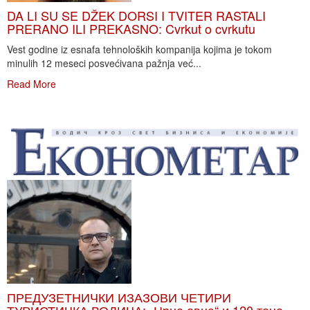
DA LI SU SE DŽEK DORSI I TVITER RASTALI
PRERANO ILI PREKASNO: Cvrkut o cvrkutu
Vest godine iz esnafa tehnoloških kompanija kojima je tokom
minulih 12 meseci posvećivana pažnja već...
Read More
ПРЕДУЗЕТНИЧКИ ИЗАЗОВИ ЧЕТИРИ