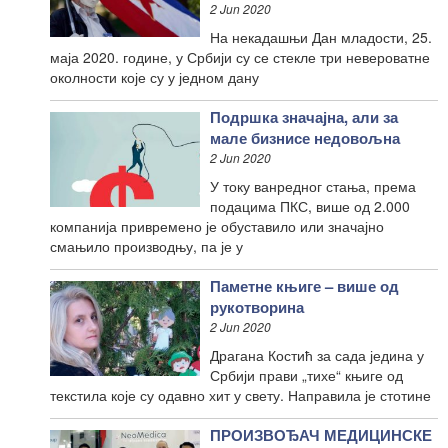
2 Jun 2020
На некадашњи Дан младости, 25.
маја 2020. године, у Србији су се стекле три невероватне
околности које су у једном дану
Подршка значајна, али за
мале бизнисе недовољна
2 Jun 2020
У току ванредног стања, према
подацима ПКС, више од 2.000
компанија привремено је обуставило или значајно
смањило производњу, па је у
Паметне књиге – више од
рукотворина
2 Jun 2020
Драгана Костић за сада једина у
Србији прави „тихе“ књиге од
текстила које су одавно хит у свету. Направила је стотине
ПРОИЗВОЂАЧ МЕДИЦИНСКЕ