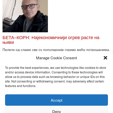
БЕТА–КОРН: Најекономичнији огрев расте на
њиви
Пелети од сламе све су популарније гориво међу потрошачима.
Главне препреке већoj производњи овог ог...
Manage Cookie Consent
Read More
To provide the best experiences, we use technologies like cookies to store
and/or access device information. Consenting to these technologies will
allow us to process data such as browsing behavior or unique IDs on this
site. Not consenting or withdrawing consent, may adversely affect certain
Toggle
features and functions.
naviga
Nira Press d.o.o.
Accept
Sadržaj ovog sajta je zakonom zaštićena intelektualna svojina
preduzeća NiraPress d.o.o. Svako neovlašćeno korišćenje,
Deny