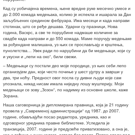
Кад су уобичајена времена, њене вредне руке месечно умесе и
до 2.000 комада медењака, колико је испекла и ишарала за Дан
заљубљених средином фебруара. Има месеци и када направи
стотинак, што се ређе дешава. Ударни су празници, Нова
година, Васкрс, а све те поруџбине надмаше количине за
свадбе када направи и до 550 комада. Маме поручују медењаке
за рођендане малишана, уз њих се прослављају и крштења,
пунолетства… Увек ради по наруџбини да би медењаци, који су
и укусни и „лепи на око“, били свежи.
– Медењаци су постали део моје породице, уз њих себи лепо
организујем дан, који често почиње у шест ујутру а заврши у
два, три ноћу. Предност овог посла су дивни људи које сам
упознала, никад нисам имала ниједну лошу муштерију. Моји
медењаци се зову „Зозон“, по надимку из основне школе, каже
Зорана.
Наша саговорница је дипломирана правница, која је 21 годину
провела у „Савременој администрацији“ од 1987. до 2007.
године, обављајући посао редактора, уредника, као и
одговорног уредника правне библиотеке. Уследила је
транзиција, 2007. године је предузеће приватизовано, а она је,
као и већина њених колега, остала без посла. Потом следи рад