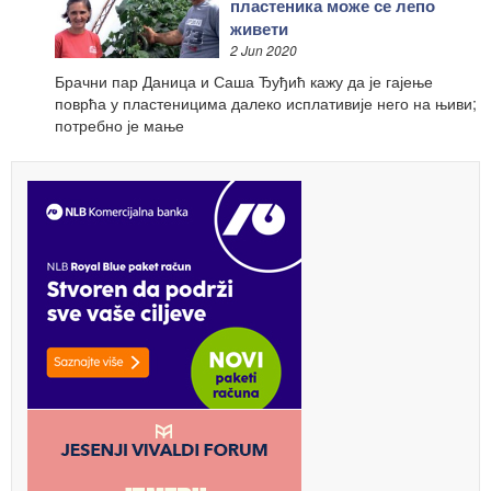
пластеника може се лепо
живети
2 Jun 2020
Брачни пар Даница и Саша Ђуђић кажу да је гајење
поврћа у пластеницима далеко исплативије него на њиви;
потребно је мање