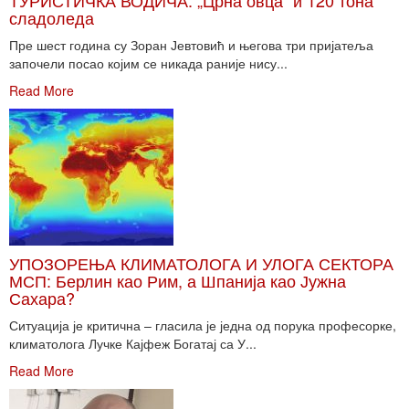
ТУРИСТИЧКА ВОДИЧА: „Црна овца“ и 120 тона
сладоледа
Пре шест година су Зоран Јевтовић и његова три пријатеља
започели посао којим се никада раније нису...
Read More
УПОЗОРЕЊА КЛИМАТОЛОГА И УЛОГА СЕКТОРА
МСП: Берлин као Рим, а Шпанија као Јужна
Сахара?
Ситуација је критична – гласила је једна од порука професорке,
климатолога Лучке Кајфеж Богатај са У...
Read More