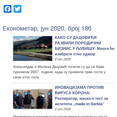
Facebook
Twitter
Економетар, јун 2020, број 186
КАКО СУ ДАЦОВИЋИ
РАЗВИЛИ ПОРОДИЧНИ
БИЗНИС У ЉУБИШУ: Многи ће
изабрати етно одмор
2 Jun 2020
Александар и Милена Дацовић почели су да се баве
туризмом 2007. године, када су примили прве госте у
свом етно селу
ИНОВАЦИЈАМА ПРОТИВ
ВИРУСА КОРОНА:
Респиратор, маска и тест за
антитела „made in Serbia“
2 Jun 2020
Иноватори и научници из наше земље успели су да за