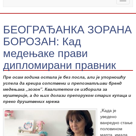
naviga
БЕОГРАЂАНКА ЗОРАНА
БОРОЗАН: Кад
медењаке прави
дипломирани правник
Пре осам година остала је без посла, али је упорношћу
успела да креира сопствени и препознатљиви бренд
медењака „зозон“. Квалитетом се изборила за
муштерије, а до њих долази препоруком старих купаца и
преко друштвених мрежа
„Kада је
уведено
ванредно стање
половином
марта, имала