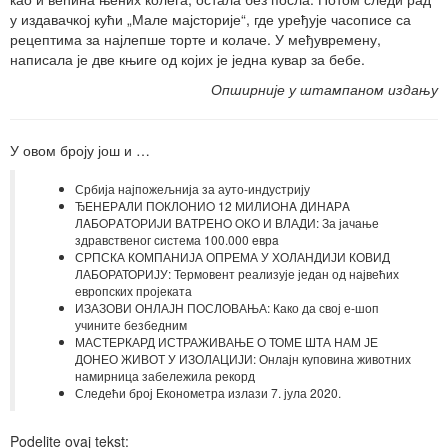
у издавачкој кући „Мале мајсторије“, где уређује часописе са
рецептима за најлепше торте и колаче. У међувремену,
написала је две књиге од којих је једна кувар за бебе.
Опширније у штампаном издању
У овом броју још и …
Србија најпожељнија за ауто-индустрију
ЂEНEРAЛИ ПOКЛOНИO 12 МИЛИOНA ДИНAРA
ЛAБOРAТOРИJИ ВAТРEНO OКO И ВЛАДИ: За јачање
здравственог система 100.000 eврa
СРПСКА КОМПАНИЈА ОПРЕМА У ХОЛАНДИЈИ КОВИД
ЛАБОРАТОРИЈУ: Термовент реализује један од највећих
европских пројеката
ИЗАЗОВИ ОНЛАЈН ПОСЛОВАЊА: Како да свој е-шоп
учините безбедним
МАСТЕРКАРД ИСТРАЖИВАЊЕ О ТОМЕ ШТА НАМ ЈЕ
ДОНЕО ЖИВОТ У ИЗОЛАЦИЈИ: Онлајн куповина животних
намирница забележила рекорд
Следећи број Економетра излази 7. јула 2020.
Podelite ovaj tekst: