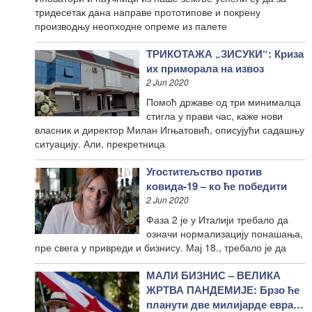
тридесетак дана направе прототипове и покрену
производњу неопходне опреме из палете
ТРИКОТАЖА „ЗИСУКИ“: Криза
их приморала на извоз
2 Jun 2020
Помоћ државе од три минималца
стигла у прави час, каже нови
власник и директор Милан Игњатовић, описујући садашњу
ситуацију. Али, прекретница
Угоститељство против
ковида-19 – ко ће победити
2 Jun 2020
Фаза 2 је у Италији требало да
означи нормализацију понашања,
пре свега у привреди и бизнису. Мај 18., требало је да
МАЛИ БИЗНИС – ВЕЛИКА
ЖРТВА ПАНДЕМИЈЕ: Брзо ће
планути две милијарде евра…