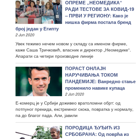
ОПРЕМЕ „НЕОМЕДИКА“
РАДИ ТЕСТОВЕ ЗА КОВИД-19
– ПРВИ У РЕГИОНУ: Како је
нишка фирма постала бренд
број један у Египту
2 Jun 2020
Увек тежимо нечем новом у складу са именом фирме,
каже Саша Тричковић, власник и директор „Неомедике“.
Апарати са четири производне линије
ПОРАСТ ОНЛАЈН
НАРУЧИВАЊА ТОКОМ
ПАНДЕМИЈЕ: Ванредно стање
променило навике купаца
2 Jun 2020
Е-комерц је у Србији доживео вратоломни обрт: од
потпуног прекида, екстремног скока, повратка у нормалу,
па до благог пада. Али, јавили
ПОРОДИЦА ЂУЂИЋ ИЗ
СРБОБРАНА: Од поврћа из