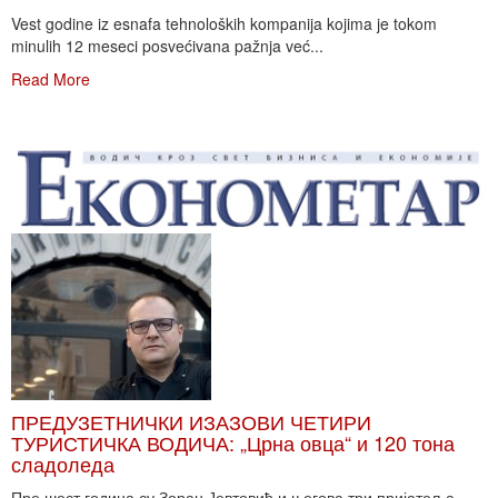
Vest godine iz esnafa tehnoloških kompanija kojima je tokom
minulih 12 meseci posvećivana pažnja već...
Read More
ПРЕДУЗЕТНИЧКИ ИЗАЗОВИ ЧЕТИРИ
ТУРИСТИЧКА ВОДИЧА: „Црна овца“ и 120 тона
сладоледа
Пре шест година су Зоран Јевтовић и његова три пријатеља