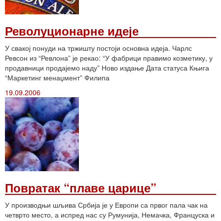
Револуционарне идеје
У свакој понуди на тржишту постоји основна идеја. Чарлс
Ревсон из “Ревлона” је рекао: “У фабрици правимо козметику, у
продавници продајемо наду” Ново издање Дата статуса Књига
“Маркетинг менаџмент” Филипа
19.09.2006
Повратак “плаве царице”
У производњи шљива Србија је у Европи са првог пала чак на
четврто место, а испред нас су Румунија, Немачка, Француска и