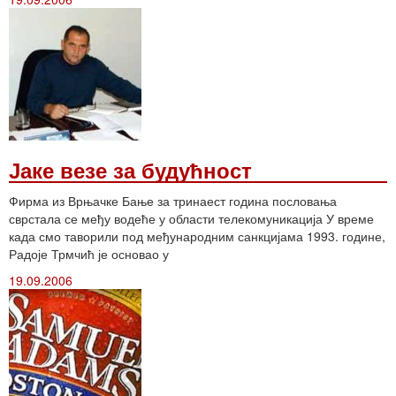
Јаке везе за будућност
Фирма из Врњачке Бање за тринаест година пословања
сврстала се међу водеће у области телекомуникација У време
када смо таворили под међународним санкцијама 1993. године,
Радоје Трмчић је основао у
19.09.2006