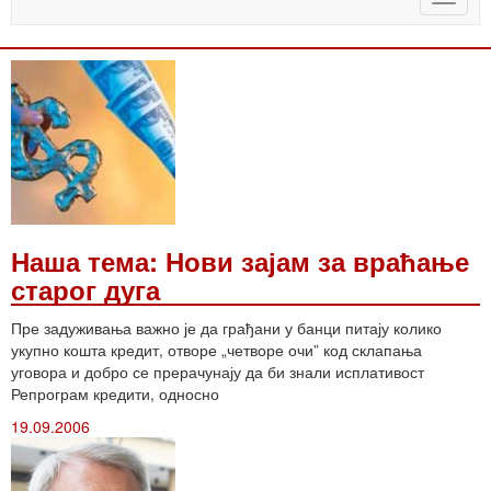
naviga
Наша тема: Нови зајам за враћање
старог дуга
Пре задуживања важно је да грађани у банци питају колико
укупно кошта кредит, отворе „четворе очи” код склапања
уговора и добро се прерачунају да би знали исплативост
Репрограм кредити, односно
19.09.2006