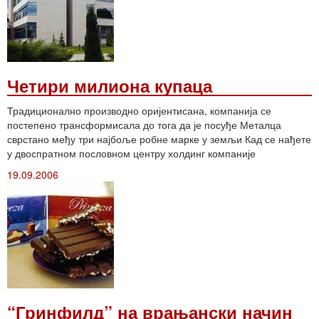
Четири милиона купаца
Традиционално производно оријентисана, компанија се
постепено трансформисала до тога да је посуђе Металца
сврстано међу три најбоље робне марке у земљи Кад се нађете
у двоспратном пословном центру холдинг компаније
19.09.2006
“Гринфилд” на врањански начин