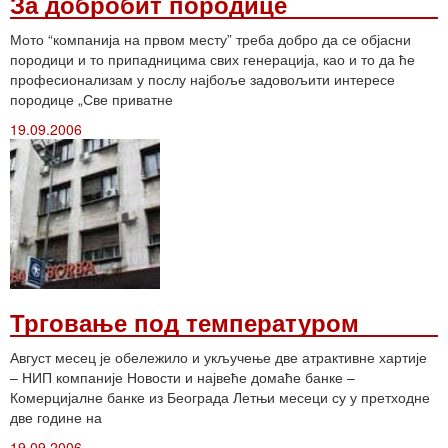
За добробит породице
Мото “компанија на првом месту” треба добро да се објасни
породици и то припадницима свих генерација, као и то да ће
професионализам у послу најбоље задовољити интересе
породице „Све приватне
19.09.2006
Трговање под температуром
Август месец је обележило и укључење две атрактивне хартије
– НИП компаније Новости и највеће домаће банке –
Комерцијалне банке из Београда Летњи месеци су у претходне
две године на
19.09.2006