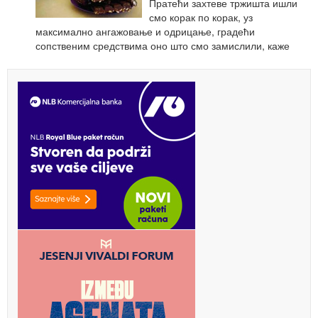
Пратећи захтеве тржишта ишли
смо корак по корак, уз
максимално ангажовање и одрицање, градећи
сопственим средствима оно што смо замислили, каже