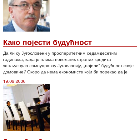
Како појести будућност
Да ли су Југословени у просперитетним седамдесетим
годинама, када је плима повољних страних кредита
запљуснула самоуправну Југославију, „појели” будућност своје
домовине? Скоро да нема економисте који би порекао да је
19.09.2006