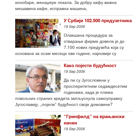
конобаре, менаџере локала. За добру кафу важна
мешавина кафе, исправна машина,
У Србији 102.500 предузетника
19 Sep 2006
Олакшана процедура за
отварање фирме довела је до
7.100 нових предузећа која су
основана за осам месеци ове године, најновији су
Како појести будућност
19 Sep 2006
Да ли су Југословени у
просперитетним седамдесетим
годинама, када је плима
повољних страних кредита запљуснула самоуправну
Југославију, „појели” будућност своје домовине?
“Гринфилд” на врањански
начин
19 Sep 2006