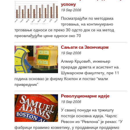
успону
19 Sep 2006
Посматрајући по методама
трговања, на континуирано
трговање односи се преко 30 одсто док се на метод
преовлађујуће цене односи око 70
Сањати са Звончицом
19 Sep 2006
Алмир Крџовић, инжењер
прераде дрвета и асистент на
Шумарском факултету, пре 11
година основао је фирму Ксилон и постао “мали
привредник”
Револуционарне идеје
19 Sep 2006
У свакој понуди на тржишту
постоји основна идеја. Чарлс
Ревсон из “Ревлона” је рекао: “У
фабрици правимо козметику, у продавници продајемо