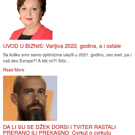
UVOD U BIZNIS: Varljiva 2022. godina, a i ostale
Sa koliko smo samo optimizma ulazili u 2021. godinu, ceo svet, pa i
naš deo Evrope?! A tek mi?! Srbi...
Read More
DA LI SU SE DŽEK DORSI I TVITER RASTALI
PRERANO ILI PREKASNO: Cvrkut o cvrkutu