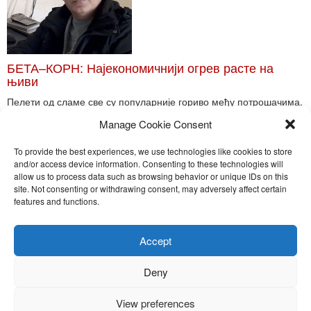
БЕТА–КОРН: Најекономичнији огрев расте на
њиви
Пелети од сламе све су популарније гориво међу потрошачима.
Главне препреке већoj производњи овог ог...
Manage Cookie Consent
Read More
To provide the best experiences, we use technologies like cookies to store
and/or access device information. Consenting to these technologies will
allow us to process data such as browsing behavior or unique IDs on this
site. Not consenting or withdrawing consent, may adversely affect certain
Toggle
features and functions.
naviga
Nira Press d.o.o.
Accept
Sadržaj ovog sajta je zakonom zaštićena intelektualna svojina
preduzeća NiraPress d.o.o. Svako neovlašćeno korišćenje,
Deny
kopiranje, objavljivanje celine ili delova bilo kog proizvoda NiraPress
d.o.o. je kažnjivo po zakonu.
View preferences