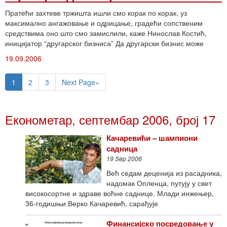
Пратећи захтеве тржишта ишли смо корак по корак, уз
максимално ангажовање и одрицање, градећи сопственим
средствима оно што смо замислили, каже Нинослав Костић,
иницијатор “другарског бизниса” Да другарски бизнис може
19.09.2006
1
2
3
Next Page»
Економетар, септембар 2006, број 17
Качаревићи – шампиони
садница
19 Sep 2006
Већ седам деценија из расадника,
надомак Опленца, путују у свет
високосортне и здраве воћне саднице. Млади инжењер,
36-годишњи Верко Качаревић, сарађује
Финансијско посредовање у