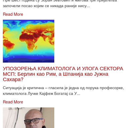
започели посао којим се никада раније нису...
Read More
УПОЗОРЕЊА КЛИМАТОЛОГА И УЛОГА СЕКТОРА
МСП: Берлин као Рим, а Шпанија као Јужна
Сахара?
Ситуација је критична – гласила је једна од порука професорке,
климатолога Лучке Кајфеж Богатај са У...
Read More