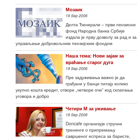
Мозаик
19 Sep 2006
Делта Ђенерали – први пензиони
фонд Народна банка Србије
издала је прву дозволу за рад и за
управљање добровољним пензијским фондом
Наша тема: Нови зајам за
враћање старог дуга
19 Sep 2006
Пре задуживања важно је да
грађани у банци питају колико
укупно кошта кредит, отворе „четворе очи” код склапања
уговора и добро
Четири М за уживање
19 Sep 2006
Doncafe организује стручне
тренинге о припремању
савршеног еспреса за баристе,