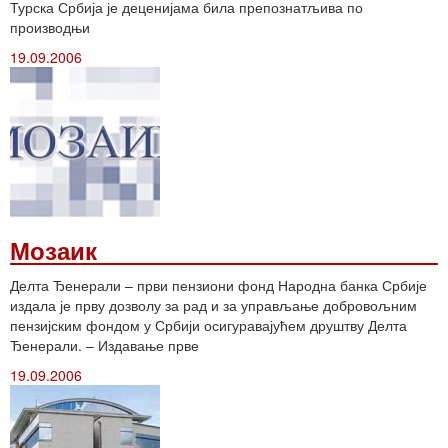
Турска Србија је деценијама била препознатљива по
производњи
19.09.2006
Мозаик
Делта Ђенерали – први пензиони фонд Народна банка Србије
издала је прву дозволу за рад и за управљање добровољним
пензијским фондом у Србији осигуравајућем друштву Делта
Ђенерали. – Издавање прве
19.09.2006