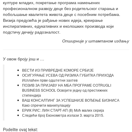
културе младих, покретање програма намењених
професионалном развоју деце без родитељског старања и
побољшање квалитета живота деце с посебним потребама.
Визија предузећа је рађање нових идеја, креирање
инспиративних, едукативних и еколошких производа који
подстичу дечију радозналост.
Опширније у штампаном издању
У овом броју још и …
ВЕСТИ ИЗ ПРИВРЕДНЕ КОМОРЕ СРБИЈЕ
ОСИГУРАЊЕ УСЕВА ОД РИЗИКА ГУБИТКА ПРИХОДА
Исплаћен први одштетни захтев
ПОЗИВ ЗА ПРИЈАВУ НА МБА ПРОГРАМЕ COTRUGLI
BUSINESS SCHOOL Освојите једну од престижних
стипендија
ВАШ КОНСАЛТИНГ ЗА УСПЕШНИЈЕ ВОЂЕЊЕ БИЗНИСА
Како спречити манипулацију
ЕРИК РИС: ЛИН СТАРТ-АП (8) Моћ малих серија
Следећи број Економетра излази 3. марта 2015.
Podelite ovaj tekst: