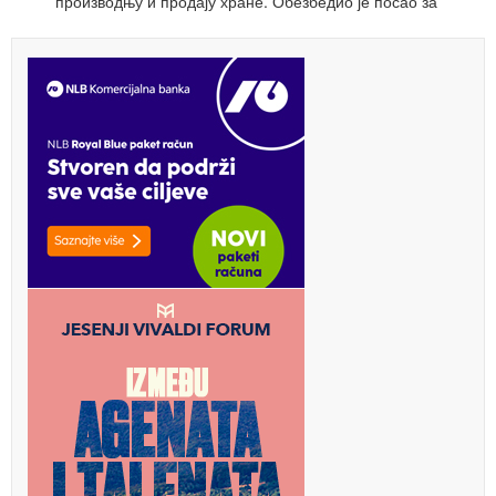
производњу и продају хране. Обезбедио је посао за