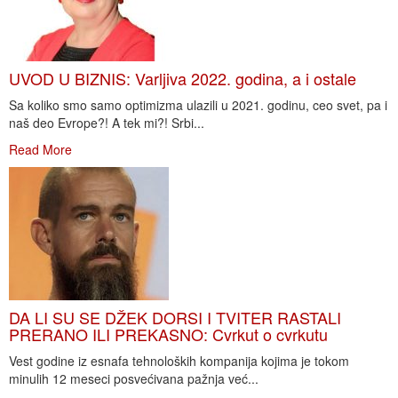
UVOD U BIZNIS: Varljiva 2022. godina, a i ostale
Sa koliko smo samo optimizma ulazili u 2021. godinu, ceo svet, pa i
naš deo Evrope?! A tek mi?! Srbi...
Read More
DA LI SU SE DŽEK DORSI I TVITER RASTALI
PRERANO ILI PREKASNO: Cvrkut o cvrkutu
Vest godine iz esnafa tehnoloških kompanija kojima je tokom
minulih 12 meseci posvećivana pažnja već...