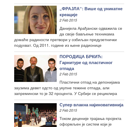
„ФРАЈЛА“: Више од уникатне
креације
2 Feb 2015
Данијела Арађански одважила се
да своје бављење техникама
домаће радиности претвори у озбиљан предузетнички
подухват. Од 2011. године из њене радионице
ПОРОДИЦА БРКИЋ:
Гарнитуре од пластичног
отпада
2 Feb 2015
Пластични отпад на депонијама
заузима девет одсто од укупне тежине отпада, али
запремински то је 32 процента. У Србији се рециклира
Супер влакна најиновативнија
2 Feb 2015
Током деценије трајања пројекта
оформљен је систем који је