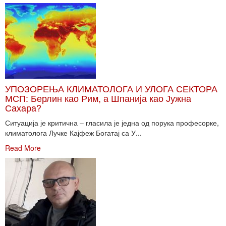
УПОЗОРЕЊА КЛИМАТОЛОГА И УЛОГА СЕКТОРА
МСП: Берлин као Рим, а Шпанија као Јужна
Сахара?
Ситуација је критична – гласила је једна од порука професорке,
климатолога Лучке Кајфеж Богатај са У...
Read More