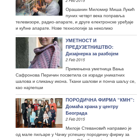
2 Feb 2015
Орашанин Миломир Миша Лукић
пуних четврт века поправља
телевизоре, радио-апарате, и друге електронске уређаје
и кућне апарате. Нове технологије за неколико
УМЕТНОСТ И
ПРЕДУЗЕТНИШТВО:
Дизајнерка за разбојем
2 Feb 2015
Примењена уметница Вања
Сафронова Перичин посветила се изради уникатних
шалова и сликању икона. Ткани шалови и понча шаљу се,
као најлепши
ПОРОДИЧНА ФИРМА “КМН”:
Домаћа храна у центру
Београда
2 Feb 2015
Милоје Стевановић направио је
од мале пиљаре у Чачку успешну породичну фирму за