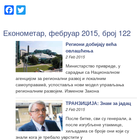
Facebook
Twitter
Економетар, фебруар 2015, број 122
Региони добијају већа
овлашћења
2 Feb 2015
Министарство привреде, у
сарадњи са Националном
агенцијом за регионални развој и локалним
самоуправамa, успоставља нови модел управљања
регионалним развојем. Изменом Закона
ТРАНЗИЦИЈА: Знам за јадац
2 Feb 2015
После битке, сви су генерали, а
после изгубљене утакмице,
хиљадама се броје они који су
знали кога је требало уврстити у