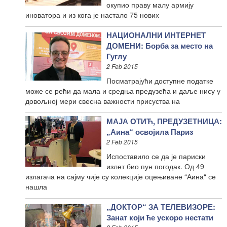
окупио праву малу армију
иноватора и из кога је настало 75 нових
НАЦИОНАЛНИ ИНТЕРНЕТ
ДОМЕНИ: Борба за место на
Гуглу
2 Feb 2015
Посматрајући доступне податке
може се рећи да мала и средња предузећа и даље нису у
довољној мери свесна важности присуства на
МАЈА ОТИЋ, ПРЕДУЗЕТНИЦА:
„Аина“ освојила Париз
2 Feb 2015
Испоставило се да је париски
излет био пун погодак. Од 49
излагача на сајму чије су колекције оцењиване “Аина“ се
нашла
„ДОКТОР“ ЗА ТЕЛЕВИЗОРЕ:
Занат који ће ускоро нестати