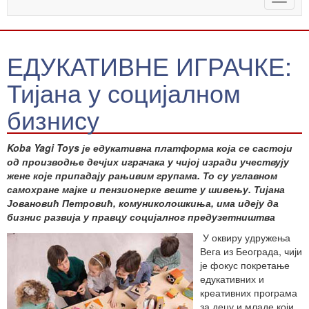
naviga
ЕДУКАТИВНЕ ИГРАЧКЕ:
Тијана у социјалном
бизнису
Koba Yagi Toys је едукативна платформа која се састоји
од производње дечјих играчака у чијој изради учествују
жене које припадају рањивим групама. То су углавном
самохране мајке и пензионерке веште у шивењу. Тијана
Јовановић Петровић, комуниколошкиња, има идеју да
бизнис развија у правцу социјалног предузетништва
У оквиру удружења
Вега из Београда, чији
је фокус покретање
едукативних и
креативних програма
за децу и младе који