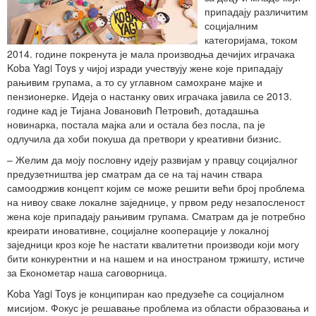
припадају различитим
социјалним
категоријама, током
2014. године покренута је мала производња дечијих играчака
Koba Yagi Toys у чијој изради учествују жене које припадају
рањивим групама, а то су углавном самохране мајке и
пензионерке. Идеја о настанку ових играчака јавила се 2013.
године кад је Тијана Јовановић Петровић, дотадашња
новинарка, постала мајка али и остала без посла, па је
одлучила да хоби покуша да претвори у креативни бизнис.
– Желим да моју пословну идеју развијам у правцу социјалног
предузетништва јер сматрам да се на тај начин ствара
самоодржив концепт којим се може решити већи број проблема
на нивоу сваке локалне заједнице, у првом реду незапосленост
жена које припадају рањивим групама. Сматрам да је потребно
креирати иновативне, социјалне кооперације у локалној
заједници кроз које ће настати квалитетни производи који могу
бити конкурентни и на нашем и на иностраном тржишту, истиче
за Економетар наша саговорница.
Koba Yagi Toys је конципиран као предузеће са социјалном
мисијом. Фокус је решавање проблема из области образовања и