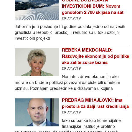
INVESTICIONI BUM: Novom
gondolom 2.700 skijaša na sat
20 Jul 2019
Jahorina je u poslednje tri godine postala jedno od najvećih
gradilišta u Republici Srpskoj. Trenutno su u toku ozbiljni
investicioni projekti
REBEKA MEKDONALD:
Razdvojite ekonomiju od politike
ako želite zdrav biznis
20 Jul 2019
Nemate zdravu ekonomiju ako
morate da budete politički povezani da biste bili u nekom
biznisu. Poznajem predsednike u državama u kojima
PREDRAG MIHAJLOVIĆ: Ima
prostora za dalji rast kreditiranja
20 Jul 2019
Iako su banke kao komercijalne
finansijske institucije profitno
orijentisane, moraju da podrže i rast ekonomije. Najveći