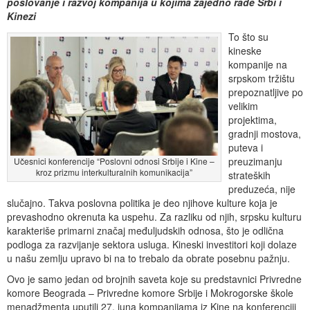
poslovanje i razvoj kompanija u kojima zajedno rade Srbi i
Kinezi
To što su
kineske
kompanije na
srpskom tržištu
prepoznatljive po
velikim
projektima,
gradnji mostova,
puteva i
preuzimanju
Učesnici konferencije “Poslovni odnosi Srbije i Kine –
kroz prizmu interkulturalnih komunikacija”
strateških
preduzeća, nije
slučajno. Takva poslovna politika je deo njihove kulture koja je
prevashodno okrenuta ka uspehu. Za razliku od njih, srpsku kulturu
karakteriše primarni značaj međuljudskih odnosa, što je odlična
podloga za razvijanje sektora usluga. Kineski investitori koji dolaze
u našu zemlju upravo bi na to trebalo da obrate posebnu pažnju.
Ovo je samo jedan od brojnih saveta koje su predstavnici Privredne
komore Beograda – Privredne komore Srbije i Mokrogorske škole
menadžmenta uputili 27. juna kompanijama iz Kine na konferenciji