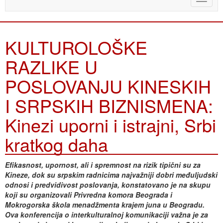
naviga
KULTUROLOŠKE
RAZLIKE U
POSLOVANJU KINESKIH
I SRPSKIH BIZNISMENA:
Kinezi uporni i istrajni, Srbi
kratkog daha
Efikasnost, upornost, ali i spremnost na rizik tipični su za
Kineze, dok su srpskim radnicima najvažniji dobri međuljudski
odnosi i predvidivost poslovanja, konstatovano je na skupu
koji su organizovali Privredna komora Beograda i
Mokrogorska škola menadžmenta krajem juna u Beogradu.
Ova konferencija o interkulturalnoj komunikaciji važna je za