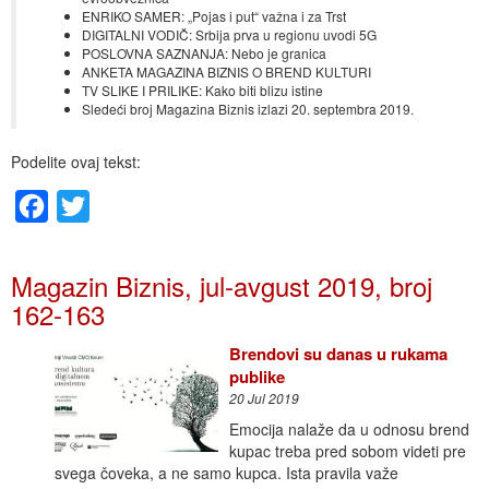
ENRIKO SAMER: „Pojas i put“ važna i za Trst
DIGITALNI VODIČ: Srbija prva u regionu uvodi 5G
POSLOVNA SAZNANJA: Nebo je granica
ANKETA MAGAZINA BIZNIS O BREND KULTURI
TV SLIKE I PRILIKE: Kako biti blizu istine
Sledeći broj Magazina Biznis izlazi 20. septembra 2019.
Podelite ovaj tekst:
Facebook
Twitter
Magazin Biznis, jul-avgust 2019, broj
162-163
Brendovi su danas u rukama
publike
20 Jul 2019
Emocija nalaže da u odnosu brend
kupac treba pred sobom videti pre
svega čoveka, a ne samo kupca. Ista pravila važe