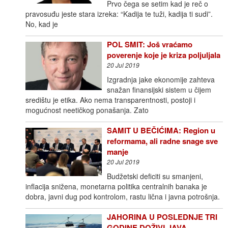
Prvo čega se setim kad je reč o
pravosuđu jeste stara izreka: “Kadija te tuži, kadija ti sudi”.
No, kad je
POL SMIT: Još vraćamo
poverenje koje je kriza poljuljala
20 Jul 2019
Izgradnja jake ekonomije zahteva
snažan finansijski sistem u čijem
središtu je etika. Ako nema transparentnosti, postoji i
mogućnost neetičkog ponašanja. Zato
SAMIT U BEČIĆIMA: Region u
reformama, ali radne snage sve
manje
20 Jul 2019
Budžetski deficiti su smanjeni,
inflacija snižena, monetarna politika centralnih banaka je
dobra, javni dug pod kontrolom, rastu lična i javna potrošnja.
JAHORINA U POSLEDNJE TRI
GODINE DOŽIVLJAVA