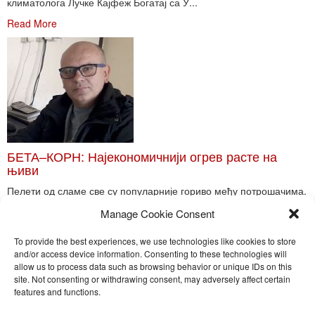
климатолога Лучке Кајфеж Богатај са У...
Read More
БЕТА–КОРН: Најекономичнији огрев расте на
њиви
Пелети од сламе све су популарније гориво међу потрошачима.
Главне препреке већoj производњи овог ог...
Manage Cookie Consent
Read More
To provide the best experiences, we use technologies like cookies to store
and/or access device information. Consenting to these technologies will
allow us to process data such as browsing behavior or unique IDs on this
site. Not consenting or withdrawing consent, may adversely affect certain
Toggle
features and functions.
naviga