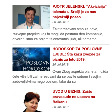
PJOTR JELENSKI: “Akvizicija”
talenata u Srbiji je za nas
najvažniji posao
20 Jul 2019
Zainteresovani smo za nove,
razvojne projekte koji bi mogli da postanu deo kompanije,
otvoreni smo za prijem talentovanih ljudi, ali nemamo
HOROSKOP ZA POSLOVNE
LJUDE: Šta kažu zvezde za
biznis za leto 2019.
20 Jul 2019
Ovan Zbog aspekta planeta možda
ćete više biti zainteresovani da se bavite sobom i svojim
zadovoljstvima nego poslom, tako da su
UVOD U BIZNIS: Zašto
pravosuđe ne uspeva na
Balkanu
20 Jul 2019