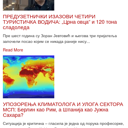
ПРЕДУЗЕТНИЧКИ ИЗАЗОВИ ЧЕТИРИ
ТУРИСТИЧКА ВОДИЧА: „Црна овца“ и 120 тона
сладоледа
Пре шест година су Зоран Јевтовић и његова три пријатеља
започели посао којим се никада раније нису...
Read More
УПОЗОРЕЊА КЛИМАТОЛОГА И УЛОГА СЕКТОРА
МСП: Берлин као Рим, а Шпанија као Јужна
Сахара?
Ситуација је критична – гласила је једна од порука професорке,