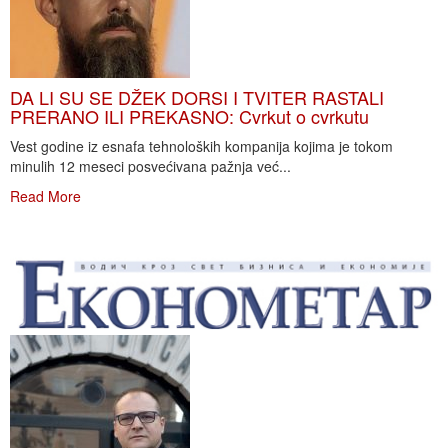
DA LI SU SE DŽEK DORSI I TVITER RASTALI
PRERANO ILI PREKASNO: Cvrkut o cvrkutu
Vest godine iz esnafa tehnoloških kompanija kojima je tokom
minulih 12 meseci posvećivana pažnja već...
Read More