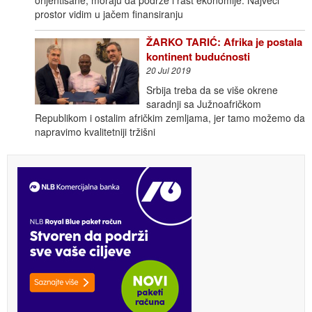
prostor vidim u jačem finansiranju
ŽARKO TARIĆ: Afrika je postala
kontinent budućnosti
20 Jul 2019
Srbija treba da se više okrene
saradnji sa Južnoafričkom
Republikom i ostalim afričkim zemljama, jer tamo možemo da
napravimo kvalitetniji tržišni