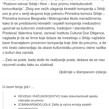
“Poslovni odnosi Srbije i Kine – kroz prizmu interkulturalnih
komunikacija”. Zbog sve većih ulaganja kineskih kompanija u Srbiji,
ovo je prvi u seriji skupova koje pokreću Privredna komora Srbije –
Privredna komora Beograda i Mokrogorska škola menadžmenta,
kako bi se predstavnici kineskih i srpskih kompanija međusobno
upoznali sa kulturnim vrednostima, tradicijom i standardima.
Predavač Valentina Ivanić, osnivač Instituta Cultural Due Diligence,
naglasila je da se firme koje dolaze da investiraju u Srbiju najčešće
bave finansijskom procenom kompanija koje žele da preuzmu, a da
vrlo često zaboravljaju da obave kulturološku procenu visine razlika
u kulturi dva naroda.
– Zato se posle, kada dođe do realizacije posla, dešava da se nisu
razumeli onako kako su očekivali.
Opširnije u štampanom izdanju
U ovom broju još i …
REVIZIJA I RAČUNOVODSTVO: Kako dokumentovati isplatu
naknade za prevoz
IZ BANKARSKOG UGLA: Zašto je važna emisija srpskih
evroobveznica