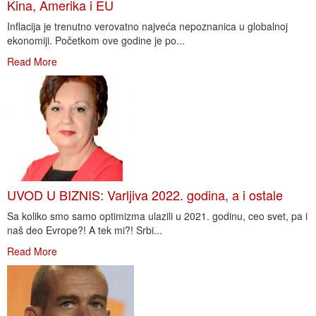
Kina, Amerika i EU
Inflacija je trenutno verovatno najveća nepoznanica u globalnoj
ekonomiji. Početkom ove godine je po...
Read More
UVOD U BIZNIS: Varljiva 2022. godina, a i ostale
Sa koliko smo samo optimizma ulazili u 2021. godinu, ceo svet, pa i
naš deo Evrope?! A tek mi?! Srbi...
Read More