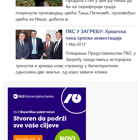
би на периферији града
покренула производњу цвећа Тања Петковић, произвођач
цвећа из Ниша, добила је
ПКС У ЗАГРЕБУ: Хрватска
чека српске инвестиције
1 May 2012
Отварање Представништва ПКС у
Загребу представља историјски
тренутак и креира нову страницу у билатералним
односима две земље, од којих зависи клима