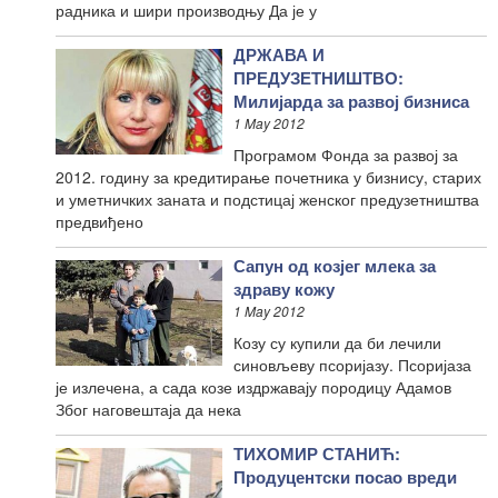
радника и шири производњу Да је у
ДРЖАВА И
ПРЕДУЗЕТНИШТВО:
Милијарда за развој бизниса
1 May 2012
Програмом Фонда за развој за
2012. годину за кредитирање почетника у бизнису, старих
и уметничких заната и подстицај женског предузетништва
предвиђено
Сапун од козјег млека за
здраву кожу
1 May 2012
Козу су купили да би лечили
синовљеву псоријазу. Псоријаза
је излечена, а сада козе издржавају породицу Адамов
Због наговештаја да нека
ТИХОМИР СТАНИЋ:
Продуцентски посао вреди