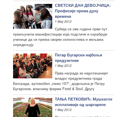
СВЕТСКИ ДАН ДЕВОЈЧИЦА:
Професије према духу
времена
1 May 2012
Србија се ове године први пут
прикључила манифестацији која подстиче и охрабрује
ученице да се према својим склоностима и жељама
опредељују
Петар Бугарски најбољи
предузетник
1 May 2012
Прва награда за најуспешнијег
младог предузетника града
Београда, аутомобил „пежо 107“, додељена је Петру
Бугарском, власнику фирме Food & Soul. Другу
ТАЊА ПЕТКОВИЋ: Мушкатле
исплативије од шаргарепе
1 May 2012
Продала стан у центру Ниша да