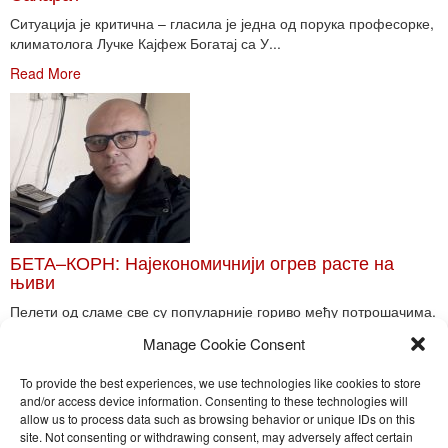
Ситуација је критична – гласила је једна од порука професорке,
климатолога Лучке Кајфеж Богатај са У...
Read More
БЕТА–КОРН: Најекономичнији огрев расте на
њиви
Пелети од сламе све су популарније гориво међу потрошачима.
Главне препреке већoj производњи овог ог...
Manage Cookie Consent
Read More
To provide the best experiences, we use technologies like cookies to store
and/or access device information. Consenting to these technologies will
allow us to process data such as browsing behavior or unique IDs on this
site. Not consenting or withdrawing consent, may adversely affect certain
Toggle