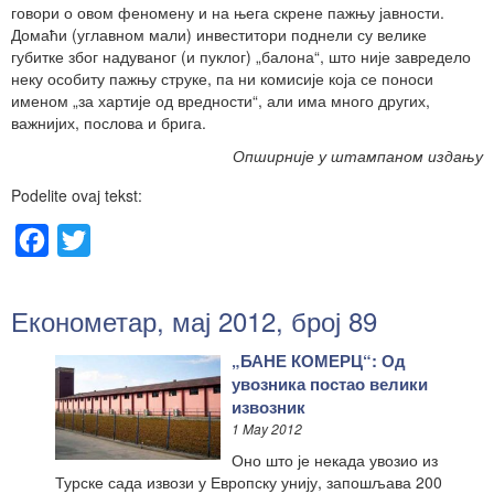
говори о овом феномену и на њега скрене пажњу јавности.
Домаћи (углавном мали) инвеститори поднели су велике
губитке због надуваног (и пуклог) „балона“, што није завредело
неку особиту пажњу струке, па ни комисије која се поноси
именом „за хартије од вредности“, али има много других,
важнијих, послова и брига.
Опширније у штампаном издању
Podelite ovaj tekst:
Facebook
Twitter
Економетар, мај 2012, број 89
„БАНЕ КОМЕРЦ“: Од
увозника постао велики
извозник
1 May 2012
Оно што је некада увозио из
Турске сада извози у Европску унију, запошљава 200