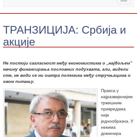
naviga
ТРАНЗИЦИЈА: Србија и
акције
Не постоји сагласност међу економистима о „најбољем“
начину финансирања пословних подухвата, али, видели
сте, не води се ни оштра полемика међу стручњацима о
овом питању.
Пракса у
најразвијенијим
тржишним
привредама
није
једнообразна. У
некима
доминира