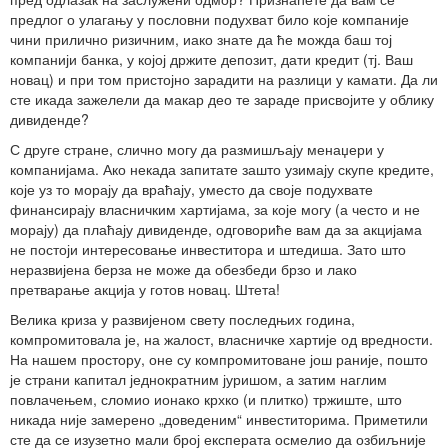
предлог о улагању у пословни подухват било које компаније
чини прилично ризичним, иако знате да ће можда баш тој
компанији банка, у којој држите депозит, дати кредит (тј. Ваш
новац) и при том пристојно зарадити на разлици у камати. Да ли
сте икада зажелели да макар део те зараде присвојите у облику
дивиденде?
С друге стране, слично могу да размишљају менаџери у
компанијама. Ако некада запитате зашто узимају скупе кредите,
које уз то морају да враћају, уместо да своје подухвате
финансирају власничким хартијама, за које могу (а често и не
морају) да плаћају дивиденде, одговориће вам да за акцијама
не постоји интересовање инвеститора и штедиша. Зато што
неразвијена берза не може да обезбеди брзо и лако
претварање акција у готов новац. Штета!
Велика криза у развијеном свету последњих година,
компромитовала је, на жалост, власничке хартије од вредности.
На нашем простору, оне су компромитоване још раније, пошто
је страни капитал једнократним јуришом, а затим наглим
повлачењем, сломио ионако крхко (и плитко) тржиште, што
никада није замерено „доведеним“ инвеститорима. Приметили
сте да се изузетно мали број експерата осмелио да озбиљније