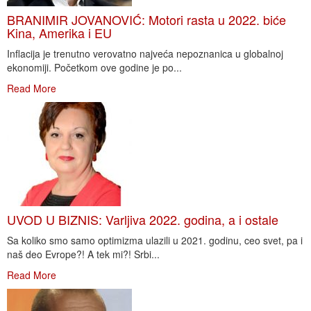
BRANIMIR JOVANOVIĆ: Motori rasta u 2022. biće
Kina, Amerika i EU
Inflacija je trenutno verovatno najveća nepoznanica u globalnoj
ekonomiji. Početkom ove godine je po...
Read More
UVOD U BIZNIS: Varljiva 2022. godina, a i ostale
Sa koliko smo samo optimizma ulazili u 2021. godinu, ceo svet, pa i
naš deo Evrope?! A tek mi?! Srbi...
Read More