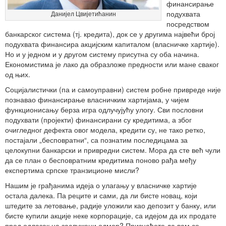
финансирање
подухвата
Данијел Цвијетићанин
посредством
банкарског система (тј. кредита), док се у другима највећи број
подухвата финансира акцијским капиталом (власничке хартије).
Но и у једном и у другом систему присутна су оба начина.
Економистима је лако да образложе предности или мане сваког
од њих.
Социјалистички (па и самоуправни) систем робне привреде није
познавао финансирање власничким хартијама, у чијем
функционисању берза игра одлучујућу улогу. Сви пословни
подухвати (пројекти) финансирани су кредитима, а због
очигледног дефекта овог модела, кредити су, не тако ретко,
постајали „бесповратни“, са познатим последицама за
целокупни банкарски и привредни систем. Мора да сте већ чули
да се план о бесповратним кредитима поново рађа међу
експертима српске транзиционе мисли?
Нашим је грађанима идеја о улагању у власничке хартије
остала далека. Па реците и сами, да ли бисте новац, који
штедите за летовање, радије уложили као депозит у банку, или
бисте купили акције неке корпорације, са идејом да их продате
пред одлазак на заслужени одмор? Признаћете да вам се