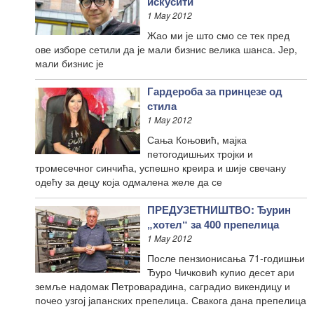
искусити
1 May 2012
Жао ми је што смо се тек пред
ове изборе сетили да је мали бизнис велика шанса. Јер,
мали бизнис је
Гардероба за принцезе од
стила
1 May 2012
Сања Коњовић, мајка
петогодишњих тројки и
тромесечног синчића, успешно креира и шије свечану
одећу за децу која одмалена желе да се
ПРЕДУЗЕТНИШТВО: Ђурин
„хотел“ за 400 препелица
1 May 2012
После пензионисања 71-годишњи
Ђуро Чичковић купио десет ари
земље надомак Петроварадина, саградио викендицу и
почео узгој јапанских препелица. Свакога дана препелица