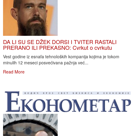
DA LI SU SE DŽEK DORSI I TVITER RASTALI
PRERANO ILI PREKASNO: Cvrkut o cvrkutu
Vest godine iz esnafa tehnoloških kompanija kojima je tokom
minulih 12 meseci posvećivana pažnja već...
Read More