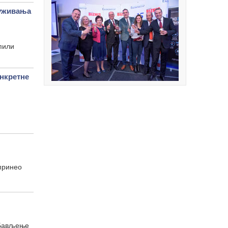
уживања
пили
нкретне
опринео
. Бављење