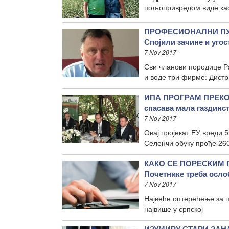
пољопривредом виде ка
ПРОФЕСИОНАЛНИ ПУ
Спојили зачине и уго
7 Nov 2017
Сви чланови породице Р
и воде три фирме: Дист
ИПА ПРОГРАМ ПРЕКО
спасава мала газдинс
7 Nov 2017
Овај пројекат ЕУ вреди 5
Селенчи обуку прође 26
КАКО СЕ ПОРЕСКИМ
Почетнике треба осло
7 Nov 2017
Највеће оптерећење за п
највише у српској