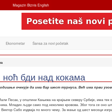
Magazin Biznis English
Ekonometar
Šansa za novi početak
ма
ноћ бди над кокама
 годишње очекује да има бар шест турнуса. Већ има први угов
али Песак, у општини Кањижа на крајњем северу Србије, има тек о
ника. Младих људи само под неколико кровова. Због тога се оно шт
 Виктор Сабо издваја по много чему. За мање од шест месеци изгр