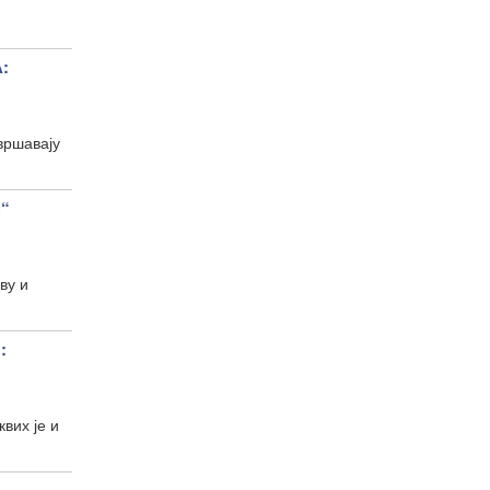
:
вршавају
“
ву и
:
вих је и