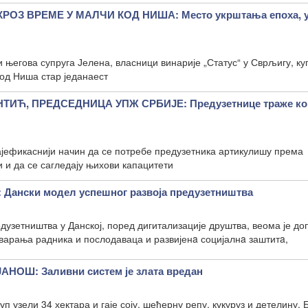
ОЗ ВРЕМЕ У МАЛЧИ КОД НИША: Место укрштања епоха, 
његова супруга Јелена, власници винарије „Статус“ у Сврљигу, ку
од Ниша стар једанаест
Ћ, ПРЕДСЕДНИЦА УПЖ СРБИЈЕ: Предузетнице траже ко
најефикаснији начин да се потребе предузетника артикулишу према
 и да се сагледају њихови капацитети
ански модел успешног развоја предузетништва
дузетништва у Данској, поред дигитализације друштва, веома је д
варања радника и послодаваца и развијенa социјалнa заштитa,
НОШ: Заливни систем је злата вредан
уп узели 34 хектара и гаје соју, шећерну репу, кукуруз и детелину