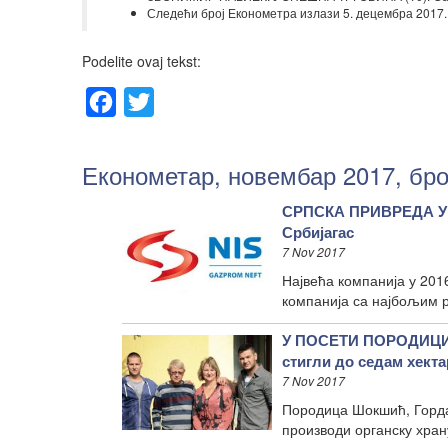
Следећи број Економетра излази 5. децембра 2017.
Podelite ovaj tekst:
Facebook
Twitter
Економетар, новембар 2017, бро
СРПСКА ПРИВРЕДА У О
Србијагас
7 Nov 2017
Највећа компанија у 201
компанија са најбољим р
У ПОСЕТИ ПОРОДИЦИ
стигли до седам хекта
7 Nov 2017
Породица Шокшић, Горда
производи органску хра