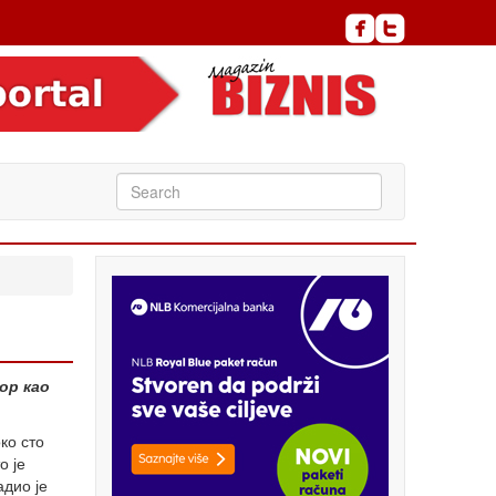
ор као
ко сто
о је
адио је