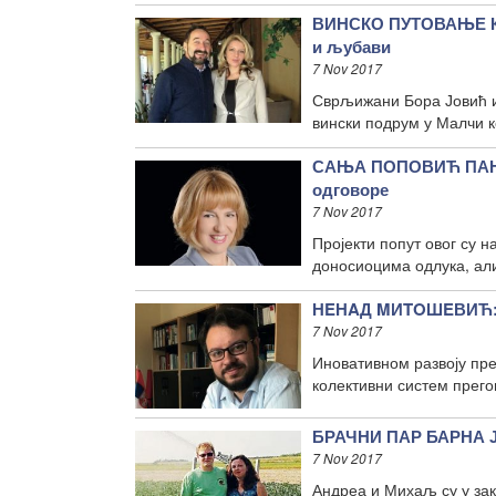
ВИНСКО ПУТОВАЊЕ КР
и љубави
7 Nov 2017
Сврљижани Бора Јовић и 
вински подрум у Малчи к
САЊА ПОПОВИЋ ПАНТИ
одговоре
7 Nov 2017
Пројекти попут овог су 
доносиоцима одлука, али
НEНAД MИTOШEВИЋ: Д
7 Nov 2017
Иновативном развоју пре
колективни систем прего
БРАЧНИ ПАР БАРНА ЈА
7 Nov 2017
Андреа и Михаљ су у зак