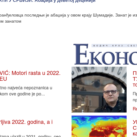
И У СРБИЈИ: Абаџија у деветој деценији
анђеловца последњи је абаџија у овом крају Шумадије. Занат је и
им занатом
: Motori rasta u 2022.
П
 EU
Т
т
vatno najveća nepoznanica u
П
tkom ove godine je po...
пр
R
iva 2022. godina, a i
У
С
к
zma ulazili u 2021. godinu, ceo