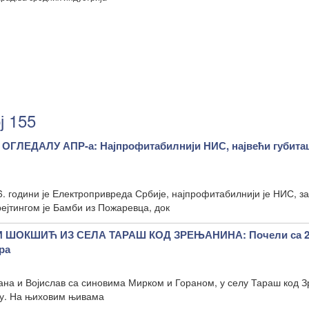
ј 155
ГЛЕДАЛУ АПР-а: Најпрофитабилнији НИС, највећи губита
6. години је Електропривреда Србије, најпрофитабилнији је НИС, з
ејтингом је Бамби из Пожаревца, док
 ШОКШИЋ ИЗ СЕЛА ТАРАШ КОД ЗРЕЊАНИНА: Почели са 22
ра
на и Војислав са синовима Мирком и Гораном, у селу Тараш код 
ну. На њиховим њивама