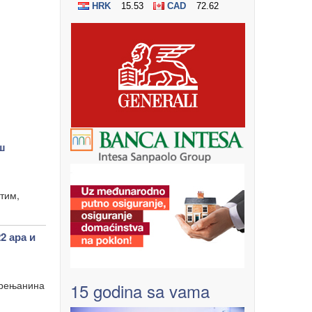
ш
атим,
 ара и
Зрењанина
15 godina sa vama