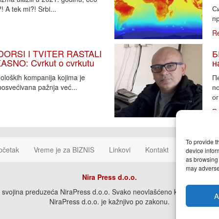
Си
 A tek mi?! Srbi...
пр
R
DORSI I TVITER RASTALI
Б
SNO: Cvrkut o cvrkutu
н
noloških kompanija kojima je
П
osvećivana pažnja već...
п
ог
R
To provide t
očetak
Vreme je za BIZNIS
Linkovi
Kontakt
Cookie Poli
device infor
as browsing 
may adversel
Nira Press d.o.o.
svojina preduzeća NiraPress d.o.o. Svako neovlašćeno korišćenje, kopira
A
NiraPress d.o.o. je kažnjivo po zakonu.