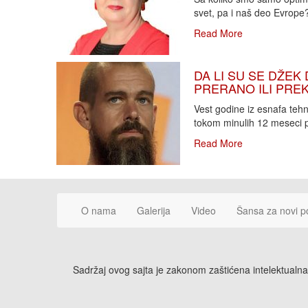
svet, pa i naš deo Evrope?!
Read More
DA LI SU SE DŽEK 
PRERANO ILI PREKA
Vest godine iz esnafa teh
tokom minulih 12 meseci p
Read More
O nama
Galerija
Video
Šansa za novi p
Sadržaj ovog sajta je zakonom zaštićena intelektualna 