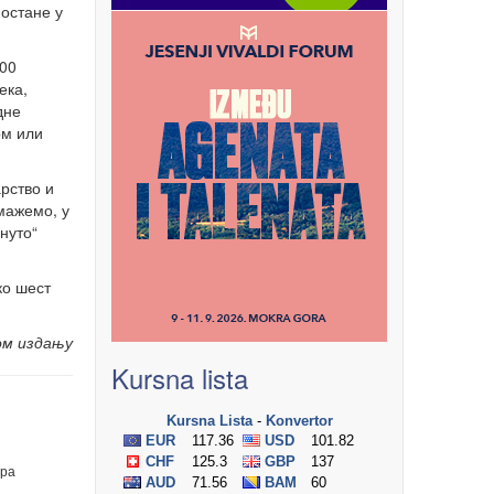
 остане у
100
ека,
дне
ом или
рство и
омажемо, у
нуто“
ко шест
ом издању
Kursna lista
ра