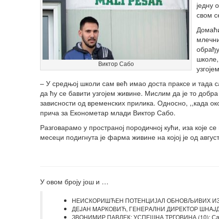
једну 
свом с
Домаћи
млечни
обрађу
школе,
Виктор Сабо
узгоје
– У средњој школи сам већ имао доста праксе и тада с
да ћу се бавити узгојем живине. Мислим да је то добра
зависности од временских прилика. Односно, ,,када 
прича за Економетар млади Виктор Сабо.
Разговарамо у пространој породичној кући, иза које се
месеци подигнута је фарма живине на којој је од авгус
У овом броју још и …
НЕИСКОРИШЋЕН ПОТЕНЦИЈАЛ ОБНОВЉИВИХ ИЗВОР
ДEJAН MAРКOВИЋ, ГEНEРAЛНИ ДИРEКTOР ШНAJДEР 
ЗВОНИМИР ПАВЛЕК: УСПЕШНА ТРГОВИНА (10): Сaр