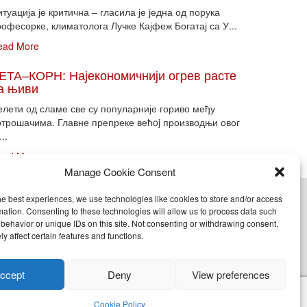
туација је критична – гласила је једна од порука
офесорке, климатолога Лучке Кајфеж Богатај са У...
ead More
ЕТА–КОРН: Најекономичнији огрев расте
а њиви
елети од сламе све су популарније гориво међу
отрошачима. Главне препреке већoj производњи овог
...
ead More
Manage Cookie Consent
he best experiences, we use technologies like cookies to store and/or access
cy (EU)
mation. Consenting to these technologies will allow us to process data such
behavior or unique IDs on this site. Not consenting or withdrawing consent,
y affect certain features and functions.
nje, objavljivanje celine ili delova bilo kog proizvoda
ccept
Deny
View preferences
Cookie Policy