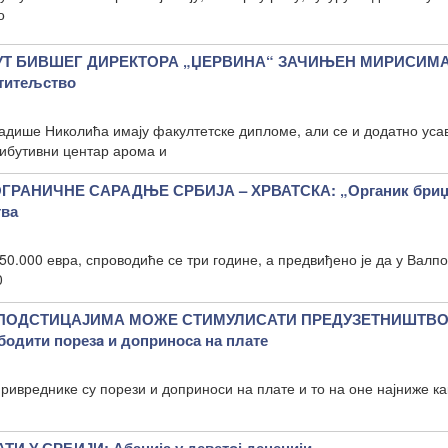
о
Т БИВШЕГ ДИРЕКТОРА „ЏЕРВИНА“ ЗАЧИЊЕН МИРИСИМА
ститељство
адише Николића имају факултетске дипломе, али се и додатно уса
рибутивни центар арома и
ГРАНИЧНЕ САРАДЊЕ СРБИЈА – ХРВАТСКА: „Органик бриџ
тва
50.000 евра, спроводиће се три године, а предвиђено је да у Валпо
0
 ПОДСТИЦАЈИМА МОЖЕ СТИМУЛИСАТИ ПРЕДУЗЕТНИШТВО
бодити порезa и доприноса на плате
ривреднике су порези и доприноси на плате и то на оне најниже как