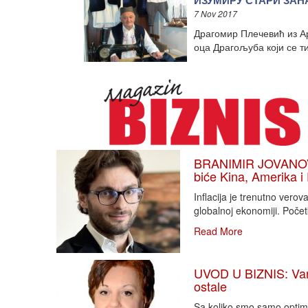
ИЗУМИРУ СТАРИ ЗАНАТ
7 Nov 2017
Драгомир Плечевић из Ар
оца Драгољуба који се т
BRANIMIR JOVANOVIĆ
biće Kina, Amerika i
Inflacija je trenutno vero
globalnoj ekonomiji. Poče
Read More
UVOD U BIZNIS: Varlj
ostale
Sa koliko smo samo optimi