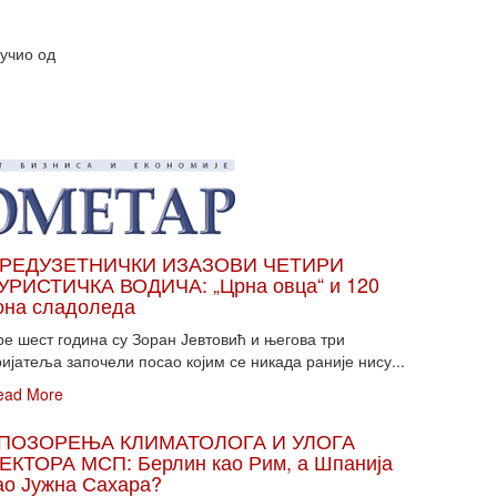
зучио од
РЕДУЗЕТНИЧКИ ИЗАЗОВИ ЧЕТИРИ
УРИСТИЧКА ВОДИЧА: „Црна овца“ и 120
она сладоледа
ре шест година су Зоран Јевтовић и његова три
ијатеља започели посао којим се никада раније нису...
ead More
ПОЗОРЕЊА КЛИМАТОЛОГА И УЛОГА
ЕКТОРА МСП: Берлин као Рим, а Шпанија
ао Јужна Сахара?