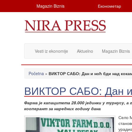
Magazin Biznis
Економетар
Vesti iz ekonomije
Aktuelno
Magazin Biznis
Početna
»
ВИКТОР САБО: Дан и ноћ бди над кока
ВИКТОР САБО: Дан и 
Фарма је капацитета 28.000 јединки у турнусу, а
кооперант за наредних годину дана
Село М
станов
урадио