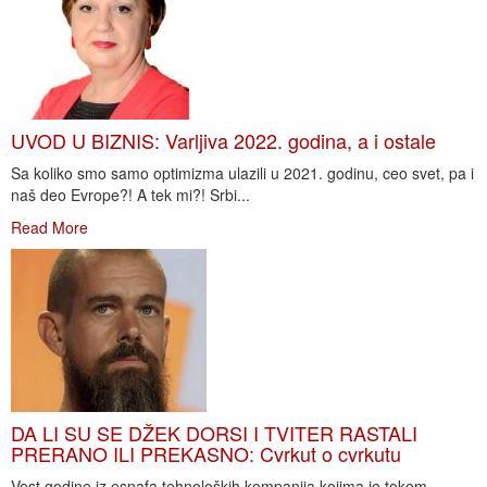
UVOD U BIZNIS: Varljiva 2022. godina, a i ostale
Sa koliko smo samo optimizma ulazili u 2021. godinu, ceo svet, pa i
naš deo Evrope?! A tek mi?! Srbi...
Read More
DA LI SU SE DŽEK DORSI I TVITER RASTALI
PRERANO ILI PREKASNO: Cvrkut o cvrkutu
Vest godine iz esnafa tehnoloških kompanija kojima je tokom