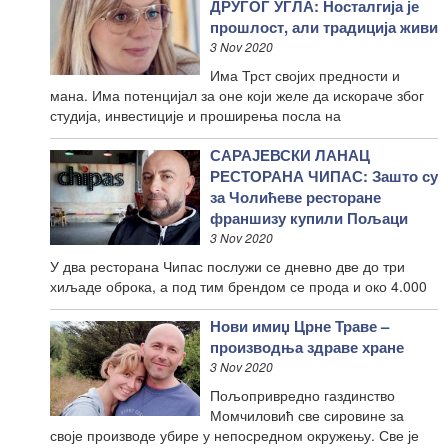
ДРУГОГ УГЛА: Носталгија је
прошлост, али традиција живи
3 Nov 2020
Има Трст својих предности и
мана. Има потенцијал за оне који желе да искораче због
студија, инвестиције и проширења посла на
САРАЈЕВСКИ ЛАНАЦ
РЕСТОРАНА ЧИПАС: Зашто су
за Чолићеве ресторане
франшизу купили Пољаци
3 Nov 2020
У два ресторана Чипас послужи се дневно две до три
хиљаде оброка, а под тим брендом се прода и око 4.000
Нови имиџ Црне Траве –
производња здраве хране
3 Nov 2020
Пољопривредно газдинство
Момчиловић све сировине за
своје производе убире у непосредном окружењу. Све је