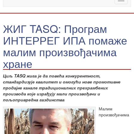
naviga
ЖИГ TASQ: Програм
ИНТЕРРЕГ ИПА помаже
малим произвођачима
хране
Циљ TASQ жига је да повећа конкурентност,
стандардизује квалитет и омогући нове промотивне
продајне канале традиционалних прехрамбених
производа које израђују мали произвођачи и
пољопривредна газдинства
Малим
произвођачима