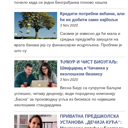
почело када се једна Београђанка поново нашла
Кредити потребни већини, али
ће их добити само најбољи
3 Nov 2020
Сасвим је извесно да ће мала и
средња предузећа закуцати на
врата банака јер су финансијски исцрпљена. Проблем је
што су
ЋУМУР И ЧИСТ БИОУГАЉ:
Швајцарац и Чачанка у
еколошком бизнису
3 Nov 2020
Весна Баур са супругом Балцом
успешно, читаву деценију, води породичну компанију
„Басна“ за производњу угља из биомасе по највишим
еколошким стандардима
ПРИВАТНА ПРЕДШКОЛСКА
УСТАНОВА „ДЕЧИЈА КУЋА“:
Монтесори вртићи у Београду