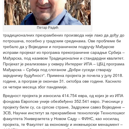
Петар Радић
традиционалних прехрамбених производа није лако да дођу до
потрошача, посебно у градским срединама. Ове проблеме би
требало да у Војводини и пограничном подручју Мађарске
исправи пројекат из програма прекограничне сарадње Србија –
Мађарска, под називом Традиционални и стандардни квалитет.
Пројекат је реализован у оквиру Интеррег ИПА – ЦБЦ програма
Мађарска – Србија под слоганом „Добри суседи стварају
заједничку будућност“. Примена пројекта је почела у јулу 2018.
године, а програм је окончан 31. октобра ове године. Каснило
се четири месеца због пандемије.
Вредност пројекта је износила 414.754 евра, од којих је из ИПА
фондова Европске уније обезбеђено 352.541 евро. Учесници у
пројекту били су, са српске стране, Задружни савез Војводине –
ЗСВ, Научни институт за прехрамбене технологије Технолошког
факултета Универзитета у Новом Саду – ФИНС, као носилац
пројекта, те Факултет за економију и инжењерски менаџмент –