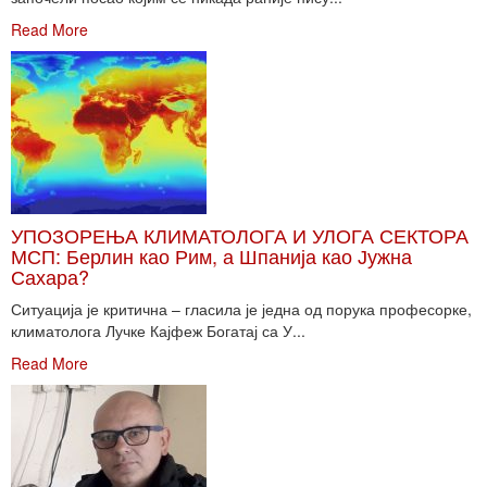
Read More
УПОЗОРЕЊА КЛИМАТОЛОГА И УЛОГА СЕКТОРА
МСП: Берлин као Рим, а Шпанија као Јужна
Сахара?
Ситуација је критична – гласила је једна од порука професорке,
климатолога Лучке Кајфеж Богатај са У...
Read More