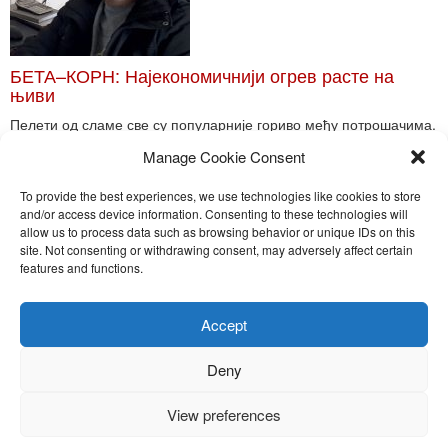
БЕТА–КОРН: Најекономичнији огрев расте на
њиви
Пелети од сламе све су популарније гориво међу потрошачима.
Главне препреке већoj производњи овог ог...
Manage Cookie Consent
Read More
To provide the best experiences, we use technologies like cookies to store
and/or access device information. Consenting to these technologies will
allow us to process data such as browsing behavior or unique IDs on this
site. Not consenting or withdrawing consent, may adversely affect certain
Toggle
features and functions.
naviga
Nira Press d.o.o.
Accept
Sadržaj ovog sajta je zakonom zaštićena intelektualna svojina
preduzeća NiraPress d.o.o. Svako neovlašćeno korišćenje,
Deny
kopiranje, objavljivanje celine ili delova bilo kog proizvoda NiraPress
d.o.o. je kažnjivo po zakonu.
View preferences