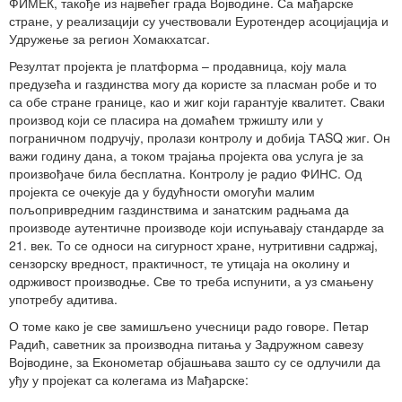
ФИМЕК, такође из највећег града Војводине. Са мађарске
стране, у реализацији су учествовали Еуротендер асоцијација и
Удружење за регион Хомакхатсаг.
Резултат пројекта је платформа – продавница, коју мала
предузећа и газдинства могу да користе за пласман робе и то
са обе стране границе, као и жиг који гарантује квалитет. Сваки
производ који се пласира на домаћем тржишту или у
пограничном подручју, пролази контролу и добија ТАSQ жиг. Он
важи годину дана, а током трајања пројекта ова услуга је за
произвођаче била бесплатна. Контролу је радио ФИНС. Од
пројекта се очекује да у будућности омогући малим
пољопривредним газдинствима и занатским радњама да
производе аутентичне производе који испуњавају стандарде за
21. век. То се односи на сигурност хране, нутритивни садржај,
сензорску вредност, практичност, те утицаја на околину и
одрживост производње. Све то треба испунити, а уз смањену
употребу адитива.
О томе како је све замишљено учесници радо говоре. Петар
Радић, саветник за производна питања у Задружном савезу
Војводине, за Економетар објашњава зашто су се одлучили да
уђу у пројекат са колегама из Мађарске: