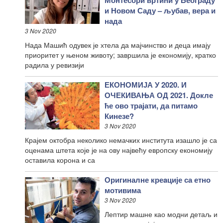
и Новом Саду – љубав, вера и
нада
3 Nov 2020
Нада Машић одувек је хтела да мајчинство и деца имају
приоритет у њеном животу; завршила је економију, кратко
радила у ревизији
ЕКОНОМИЈА У 2020. И
ОЧЕКИВАЊА ОД 2021. Докле
ће ово трајати, да питамо
Кинезе?
3 Nov 2020
Крајем октобра неколико немачких института изашло је са
оценама штета које је на ову највећу европску економију
оставила корона и са
Оригиналне креaције са етно
мотивима
3 Nov 2020
Лептир машне као модни детаљ и