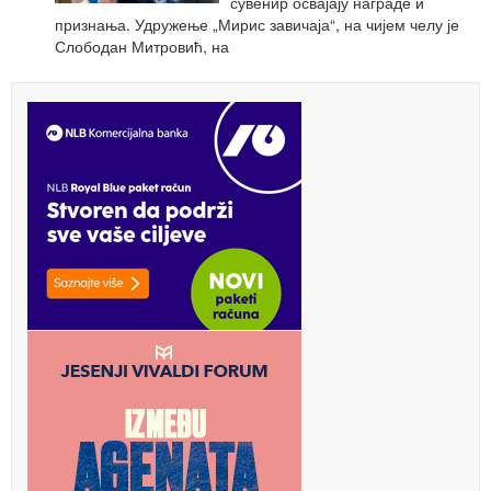
сувенир освајају награде и
признања. Удружење „Мирис завичаја“, на чијем челу је
Слободан Митровић, на