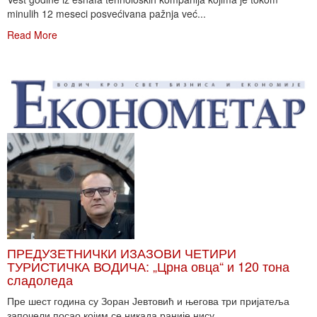
minulih 12 meseci posvećivana pažnja već...
Read More
ПРЕДУЗЕТНИЧКИ ИЗАЗОВИ ЧЕТИРИ
ТУРИСТИЧКА ВОДИЧА: „Црна овца“ и 120 тона
сладоледа
Пре шест година су Зоран Јевтовић и његова три пријатеља
започели посао којим се никада раније нису...