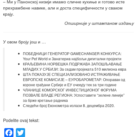
– Ми у Панонској низији имамо сличне кухиње и готово исте
прехрамбене навике, али и доста специфичности у сваком
крају.
Опширније у штампаном издању
У овом броју још и …
ПОБЕДНИЦИ ГEНEРATOР GAMECHANGER КОНКУРСА:
Your Pet World и Зaнaтeриa најбољи дигитални пројекти
КРАЉЕВИНА НОРВЕШКА ПОДРЖАВА ЗАПОШЉАВАЊЕ
МЛАДИХ У СРБИЈИ: За седам пројеката 510 милиона евра
ШТА ПОКАЗУЈЕ СПЕЦИЈАЛИЗОВАНО ИСТРАЖИВАЊЕ
ЕВРОПСКЕ КОМИСИЈЕ – ЕУРОБАРОМЕТАР: Опоравак од
короне грађани Србије и ЕУ очекују тек за три године
ЧЛАНИЦЕ КОМОРСКОГ ИНВЕСТИЦИОНОГ ФОРУМА
ПОЗВАЛЕ ВЛАДЕ РЕГИОНА: Успоставите “зелене линије”
за брже кретање радника
Следећи број Економетра излази 8. децембра 2020.
Podelite ovaj tekst:
Facebook
Twitter