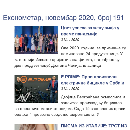
Економетар, новембар 2020, број 191
Цвет успеха за жену змаја у
време пандемије
3 Nov 2020
Ове 2020. године, за признања су
номиноване 24 предузетнице. У
категорији Извозно оријентисана фирма, награђене су
две предузетнице: Драгана Чалија, власница
E PRIME: Први произвели
електричне бицикле у Србији
3 Nov 2020
Двојица Београђана осмислила и
започела производњу бицикала
са електричном асистенцијом. Сада 15 запослених прави
ово „хит“ превозно средство широм света. У
ПИСМА ИЗ ИТАЛИЈЕ: ТРСТ ИЗ