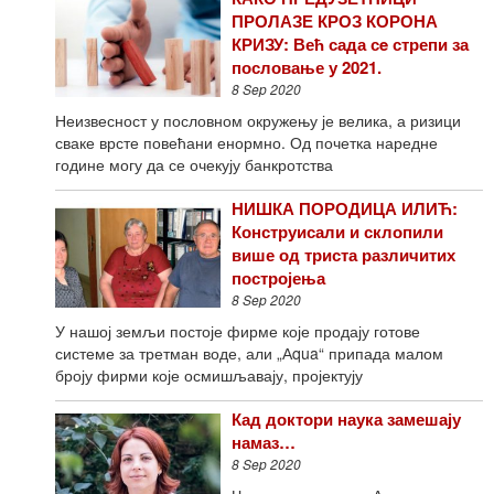
ПРОЛАЗЕ КРОЗ КОРОНА
КРИЗУ: Већ сада сe стрепи за
пословање у 2021.
8 Sep 2020
Неизвесност у пословном окружењу је велика, а ризици
сваке врсте повећани енормно. Од почетка наредне
године могу да се очекују банкротства
НИШКА ПОРОДИЦА ИЛИЋ:
Конструисали и склопили
више од триста различитих
постројења
8 Sep 2020
У нашој земљи постоје фирме које продају готове
системе за третман воде, али „Аqua“ припада малом
броју фирми које осмишљавају, пројектују
Кад доктори наука замешају
намаз…
8 Sep 2020