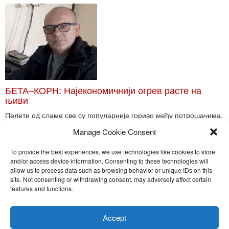
БЕТА–КОРН: Најекономичнији огрев расте на
њиви
Пелети од сламе све су популарније гориво међу потрошачима.
Главне препреке већoj производњи овог ог...
Manage Cookie Consent
Read More
To provide the best experiences, we use technologies like cookies to store
and/or access device information. Consenting to these technologies will
allow us to process data such as browsing behavior or unique IDs on this
site. Not consenting or withdrawing consent, may adversely affect certain
Toggle
features and functions.
naviga
Nira Press d.o.o.
Accept
Sadržaj ovog sajta je zakonom zaštićena intelektualna svojina