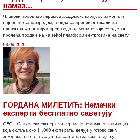
намаз…
Чланови породице Аврамов академске каријере заменили
најпре пољопривредом, а онда се преоријентисали на
производњу премијум производа од малине који се од овог
пролећа продаје на највећој платформи е-трговине на свету
08.09.2020
ГОРДАНА МИЛЕТИЋ: Немачки
експерти бесплатно саветују
СЕС – Cениорски експертски сервис је немачка организација
која окупља око 11.000 експерата, делује у готово свим
земљама света, а услуге консалтинга за компаније су