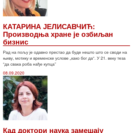
КАТАРИНА ЈЕЛИСАВЧИЋ:
Производња хране је озбиљан
бизнис
Рад на пољу је одавно престао да буде нешто што се своди на
њиву, мотику и временске услове „како бог да“. У 21. веку теза
“да свака роба нађе купца”
08.09.2020
Кад доктори наука замешају