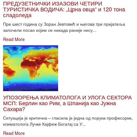
ПРЕДУЗЕТНИЧКИ ИЗАЗОВИ ЧЕТИРИ
ТУРИСТИЧКА ВОДИЧА: „Црна овца“ и 120 тона
сладоледа
Пре шест година су Зоран Јевтовић и његова три пријатеља
започели посао којим се никада раније нису...
Read More
УПОЗОРЕЊА КЛИМАТОЛОГА И УЛОГА СЕКТОРА
МСП: Берлин као Рим, а Шпанија као Јужна
Сахара?
Ситуација је критична – гласила је једна од порука професорке,
климатолога Лучке Кајфеж Богатај са У...
Read More