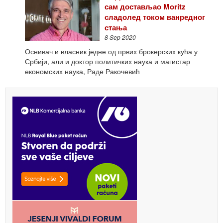
сам достављао Moritz
сладолед током ванредног
стања
8 Sep 2020
Оснивач и власник једне од првих брокерских кућа у
Србији, али и доктор политичких наука и магистар
економских наука, Раде Ракочевић