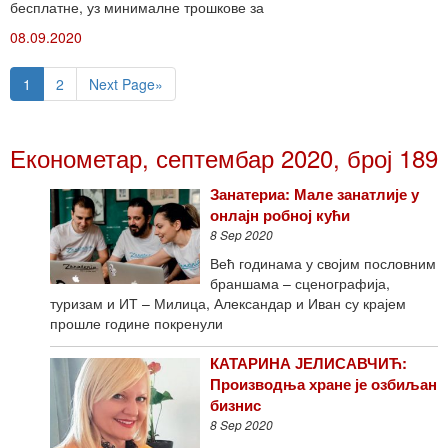
бесплатне, уз минималне трошкове за
08.09.2020
1
2
Next Page»
Економетар, септембар 2020, број 189
Занатериа: Мале занатлије у
онлајн робној кући
8 Sep 2020
Већ годинама у својим пословним
браншама – сценографија,
туризам и ИТ – Милица, Александар и Иван су крајем
прошле године покренули
КАТАРИНА ЈЕЛИСАВЧИЋ:
Производња хране је озбиљан
бизнис
8 Sep 2020