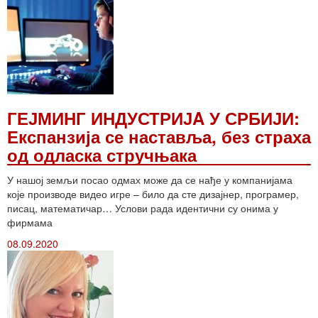
ГЕЈМИНГ ИНДУСТРИЈA У СРБИЈИ:
Експанзија се наставља, без страха
од одласка стручњака
У нашој земљи посао одмах може да се нађе у компанијама
које производе видео игре – било да сте дизајнер, програмер,
писац, математичар… Услови рада идентични су онима у
фирмама
08.09.2020