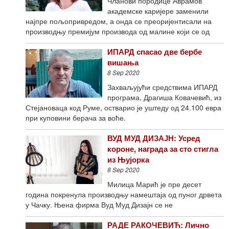
Чланови породице Аврамов
академске каријере заменили
најпре пољопривредом, а онда се преоријентисали на
производњу премијум производа од малине који се од
ИПАРД спасао две бербе
вишања
8 Sep 2020
Захваљујући средствима ИПАРД
програма, Драгиша Ковачевић, из
Стејановаца код Руме, остварио је уштеду од 24.100 евра
при куповини берача за воће.
ВУД МУД ДИЗАЈН: Усред
короне, награда за сто стигла
из Њујорка
8 Sep 2020
Милица Марић је пре десет
година покренула производњу намештаја од пуног дрвета
у Чачку. Њена фирма Вуд Муд Дизајн се не
РАДЕ РАКОЧЕВИЋ: Лично