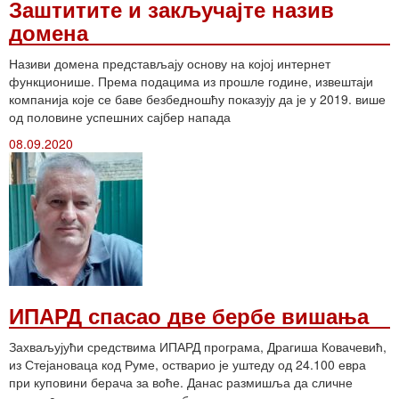
Заштитите и закључајте назив
домена
Називи домена представљају основу на којој интернет
функционише. Према подацима из прошле године, извештаји
компанија које се баве безбедношћу показују да је у 2019. више
од половине успешних сајбер напада
08.09.2020
ИПАРД спасао две бербе вишања
Захваљујући средствима ИПАРД програма, Драгиша Ковачевић,
из Стејановаца код Руме, остварио је уштеду од 24.100 евра
при куповини берача за воће. Данас размишља да сличне