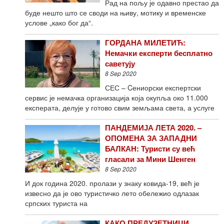
Рад на пољу је одавно престао да
буде нешто што се своди на њиву, мотику и временске
услове „како бог да“.
ГОРДАНА МИЛЕТИЋ:
Немачки експерти бесплатно
саветују
8 Sep 2020
СЕС – Cениорски експертски
сервис је немачка организација која окупља око 11.000
експерата, делује у готово свим земљама света, а услуге
ПАНДЕМИЈА ЛЕТА 2020. –
ОПОМЕНА ЗА ЗАПАДНИ
БАЛКАН: Туристи су већ
гласали за Мини Шенген
8 Sep 2020
И док година 2020. пролази у знаку ковида-19, већ је
извесно да је ово туристичко лето обележио одлазак
српских туриста на
КАКО ПРЕДУЗЕТНИЦИ