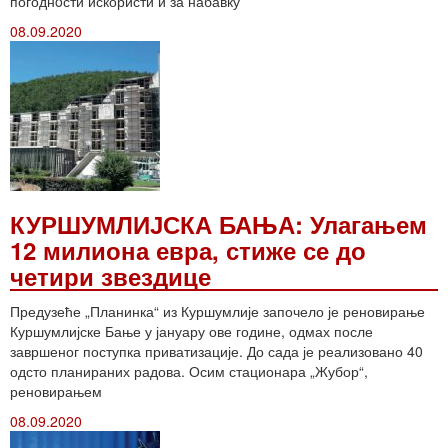
погоднoсти искористи и за набавку
08.09.2020
КУРШУМЛИЈСКА БАЊА: Улагањем
12 милиона евра, стиже се до
четири звездице
Предузеће „Планинка“ из Куршумлије започело је реновирање
Куршумлијске Бање у јануару ове године, одмах после
завршеног поступка приватизације. До сада је реализовано 40
одсто планираних радова. Осим стационара „Жубор“,
реновирањем
08.09.2020