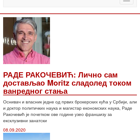
naviga
РАДЕ РАКОЧЕВИЋ: Лично сам
достављао Moritz сладолед током
ванредног стања
Оснивач и власник једне од првих брокерских кућа у Србији, али
и доктор политичких наука и магистар економских наука, Раде
Ракочевић је почетком ове године узео франшизу за
ексклузивни занатски
08.09.2020