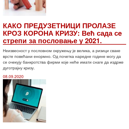
КАКО ПРЕДУЗЕТНИЦИ ПРОЛАЗЕ
КРОЗ КОРОНА КРИЗУ: Већ сада сe
стрепи за пословање у 2021.
Неизвесност у пословном окружењу је велика, а ризици сваке
врсте повећани енормно. Од почетка наредне године могу да
се очекују банкротства фирми које неће имати снаге да издрже
дуготрајну кризу.
08.09.2020