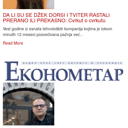
DA LI SU SE DŽEK DORSI I TVITER RASTALI
PRERANO ILI PREKASNO: Cvrkut o cvrkutu
Vest godine iz esnafa tehnoloških kompanija kojima je tokom
minulih 12 meseci posvećivana pažnja već...
Read More