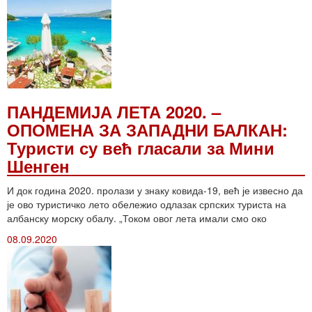
ПАНДЕМИЈА ЛЕТА 2020. –
ОПОМЕНА ЗА ЗАПАДНИ БАЛКАН:
Туристи су већ гласали за Мини
Шенген
И док година 2020. пролази у знаку ковида-19, већ је извесно да
је ово туристичко лето обележио одлазак српских туриста на
албанску морску обалу. „Током овог лета имали смо око
08.09.2020