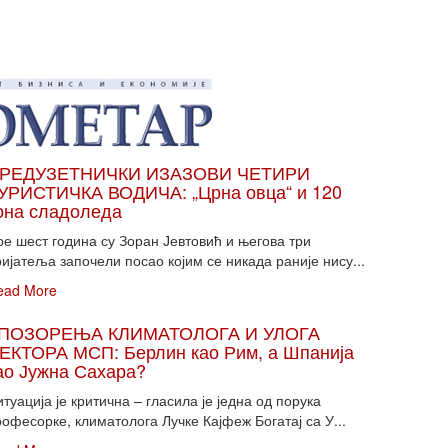
РЕДУЗЕТНИЧКИ ИЗАЗОВИ ЧЕТИРИ
УРИСТИЧКА ВОДИЧА: „Црна овца“ и 120
она сладоледа
ре шест година су Зоран Јевтовић и његова три
ијатеља започели посао којим се никада раније нису...
ead More
ПОЗОРЕЊА КЛИМАТОЛОГА И УЛОГА
ЕКТОРА МСП: Берлин као Рим, а Шпанија
ао Јужна Сахара?
туација је критична – гласила је једна од порука
офесорке, климатолога Лучке Кајфеж Богатај са У...