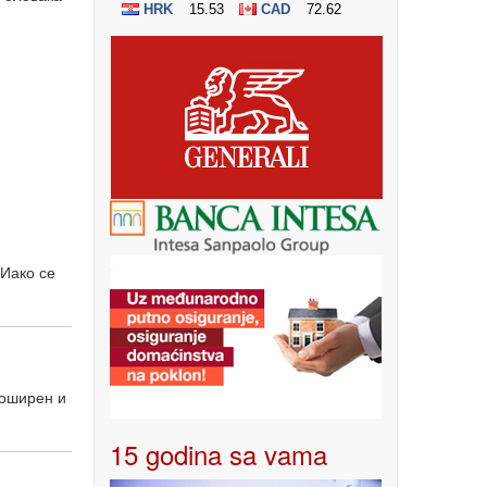
 Иако се
роширен и
15 godina sa vama