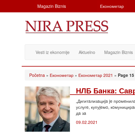
Magazin Biznis
Економетар
Vesti iz ekonomije
Aktuelno
Magazin Biznis
Početna
»
Економетар
»
Економетар 2021
»
Page 15
НЛБ Бaнкa: Савр
„Дигитaлизaциja je прoмeнил
услугe, купуjeмo, кoмуницир
дa зa
09.02.2021