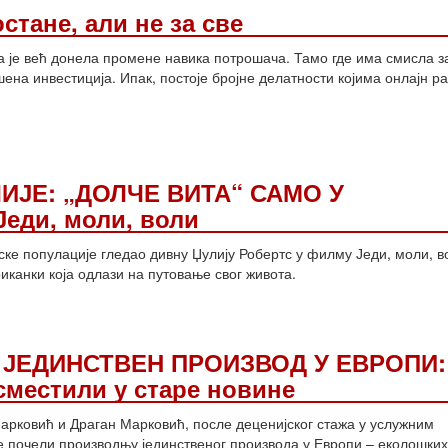
остане, али не за све
а је већ донела промене навика потрошача. Тамо где има смисла з
ена инвестиција. Ипак, постоје бројне делатности којима онлајн ра
ИЈЕ: „ДОЛЧЕ ВИТА“ САМО У
еди, моли, воли
ске популације гледао дивну Џулију Робертс у филму Једи, моли, в
риканки која одлази на путовање свог живота.
 ЈЕДИНСТВЕН ПРОИЗВОД У ЕВРОПИ:
сместили у старе новине
рковић и Драган Марковић, после деценијског стажа у услужним
е почели производњу јединственог производа у Европи – еколошких