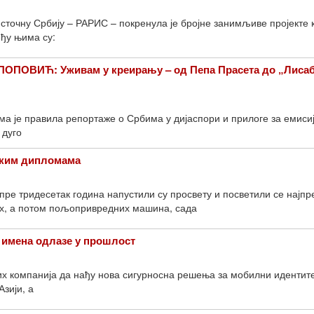
источну Србију – РАРИС – покренула је бројне занимљиве пројекте к
еђу њима су:
ОВИЋ: Уживам у креирању – од Пепа Прасета до „Лисаб
а је правила репортаже о Србима у дијаспори и прилоге за емисиј
 дуго
ским дипломама
ре тридесетак година напустили су просвету и посветили се најпр
х, а потом пољопривредних машина, сада
 имена одлазе у прошлост
ких компанија да нађу нова сигурносна решења за мобилни идентите
зији, а