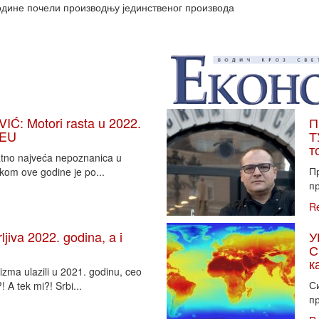
одине почели производњу јединственог производа
: Motori rasta u 2022.
П
 EU
Т
т
vatno najveća nepoznanica u
П
tkom ove godine je po...
пр
R
iva 2022. godina, a i
У
С
к
zma ulazili u 2021. godinu, ceo
Си
 A tek mi?! Srbi...
пр