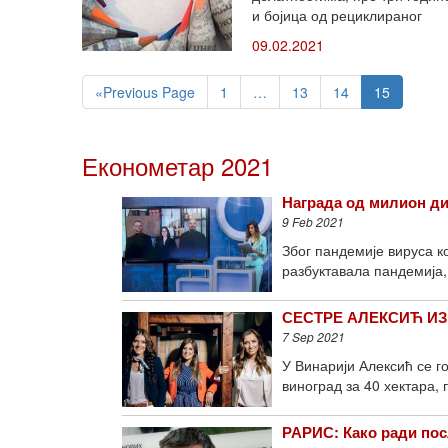
и бојица од рециклираног
09.02.2021
«Previous Page
1
…
13
14
15
Економетар 2021
Награда од милион ди
9 Feb 2021
Због пандемије вируса к
разбуктавала пандемија,
СЕСТРЕ АЛЕКСИЋ ИЗ В
7 Sep 2021
У Винарији Алексић се г
виноград за 40 хектара, 
РАРИС: Како ради посл