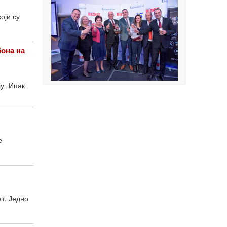
оји су
она на
у „Ипак
е
т. Једно