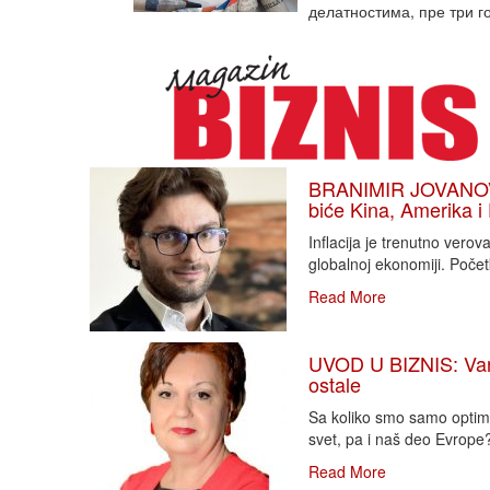
делатностима, пре три г
BRANIMIR JOVANOVIĆ
biće Kina, Amerika i
Inflacija je trenutno vero
globalnoj ekonomiji. Poče
Read More
UVOD U BIZNIS: Varlj
ostale
Sa koliko smo samo optimi
svet, pa i naš deo Evrope?!
Read More