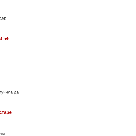
дар,
и ће
лучила да
старе
ним