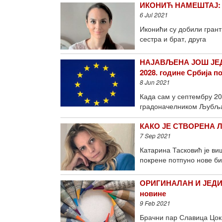
ИКОНИЋ НАМЕШТАЈ: Од
6 Jul 2021
Иконићи су добили грант
сестра и брат, друга
НАЈАВЉЕНА ЈОШ ЈЕД
2028. године Србија п
8 Jun 2021
Када сам у септембру 2
градоначелником Љубљан
КАКО ЈЕ СТВОРЕНА ЛА
7 Sep 2021
Катарина Тасковић је ви
покрене потпуно нове б
ОРИГИНАЛАН И ЈЕДИН
новине
9 Feb 2021
Брачни пар Славица Цок