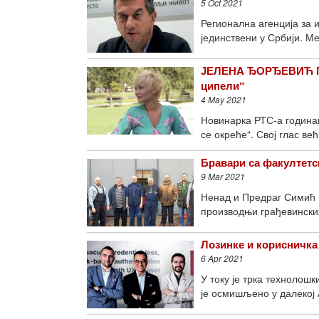
5 Oct 2021
Регионална агенција за 
јединствени у Србији. М
ЈЕЛЕНA ЂОРЂЕВИЋ ПОП
ципели“
4 May 2021
Новинарка РТС-а годинам
се окреће“. Свој глас већ
Бравари са факултет
9 Mar 2021
Ненад и Предраг Симић п
производњи грађевински
Лозинке и корисничка
6 Apr 2021
У току је трка технолош
је осмишљено у далекој А