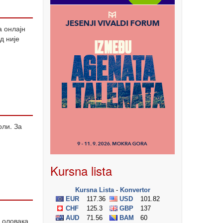
а онлајн
д није
оли. За
Kursna lista
 оловака