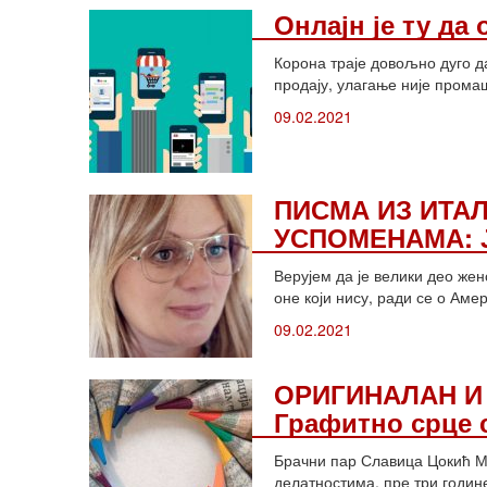
Онлајн је ту да 
Корона траје довољно дуго д
продају, улагање није промаш
09.02.2021
ПИСМА ИЗ ИТАЛ
УСПОМЕНАМА: Ј
Верујем да је велики део жен
оне који нису, ради се о Аме
09.02.2021
ОРИГИНАЛАН И
Графитно срце 
Брачни пар Славица Цокић Ма
делатностима, пре три годин