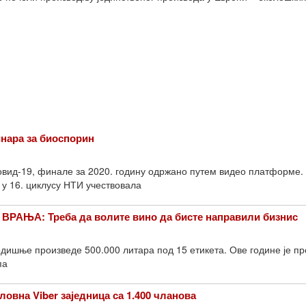
нара за биоспорин
овид-19, финале за 2020. годину одржано путем видео платформе.
 у 16. циклусу НТИ учествовала
РАЊА: Треба да волите вино да бисте направили бизнис
одишње произведе 500.000 литара под 15 етикета. Ове године је п
па
овна Viber заједница са 1.400 чланова