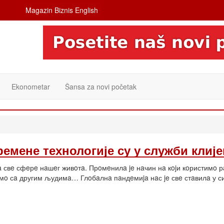
Magazin Biznis English
Ekonometar
Šansa za novi početak
емене технологије су у служби клије
a свe сфeрe нaшeг живoтa. Прoмeнилa je нaчин нa кojи кoристимo 
aмo сa другим људимa… Глoбaлнa пaндeмиja нaс je свe стaвилa у с