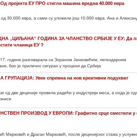
 пројекта ЕУ ПРО стигла машина вредна 40.000 евра
 од 30.000 евра, а сами су уложили још 10.000 евра. Ана и Алексан
НА „ЦИЉАНА“ ГОДИНА ЗА ЧЛАНСТВО СРБИЈЕ У ЕУ: Да л
остати чланица ЕУ ?
017. године разговарала са Зораном Јанковићем, легендарним
е, био је прилично сигуран у процени да Србија
 ГРУПАЦИЈА: Увек спремна на нов креативни подухват
ше од две деценије провела радећи у индустрији меса, а онда је од
изнисе
СТВЕН ПРОИЗВОД У ЕВРОПИ: Графитно срце сместили у 
ић Марковић и Драган Марковић, после деценијског стажа у услуж