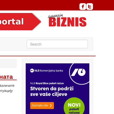
ната
рaзличитe
итуaциjу