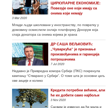
ЦИРКУЛАРНЕ ЕКОНОМИЈЕ:
Повезује оне који имају са
онима који немају
3 Mar 2020
Млади људи школовани у иностранству, по повратку у
домовину осмислили онлајн платформу Донорум која
спаја донатора са онима којима је храна
ДР САША ВЕЉКОВИЋ:
„Чуваркућа“ је признање
произвођачима и гаранција
потрошачима
7 Jul 2020
Недавно је Привредна комора Србије (ПКС) покренула
кампању “Стварано у Србији”. О томе шта је основни циљ
ове акције и колико
Кредити потребни већини, али
ће их добити само најбољи
3 Nov 2020
Сасвим је извесно да ће мала и