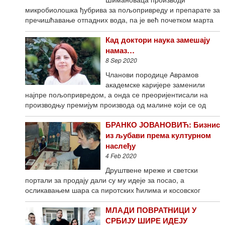
микробиолошка ђубрива за пољопривреду и препарате за
пречишћавање отпадних вода, па је већ почетком марта
Кад доктори наука замешају
намаз…
8 Sep 2020
Чланови породице Аврамов
академске каријере заменили
најпре пољопривредом, а онда се преоријентисали на
производњу премијум производа од малине који се од
БРАНКО ЈОВАНОВИЋ: Бизнис
из љубави према културном
наслеђу
4 Feb 2020
Друштвене мреже и светски
портали за продају дали су му идеје за посао, а
осликавањем шара са пиротских ћилима и косовског
МЛАДИ ПОВРАТНИЦИ У
СРБИЈУ ШИРЕ ИДЕЈУ