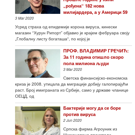
„рођена“ 182 нова
милијардера, а у Америци 59
3 Mar 2020
Усред страха од епидемије корона вируса, кинески
магазин “Хурун Рипорт” објавио је крајем фебруара своју
„Глобалну листу богаташа“, по којој је
ПРОФ. ВЛАДИМИР ГРЕЧИЋ:
За 11 година отишло скоро
пола милиона људи
3 Mar 2020
Светска финансијско-економска
криза је 2008. утицала да миграције добију галопирајући
раст. Број имиграната из Србије, само у државе чланице
ОЕЦД, од
Бактерије могу да се боре
против вируса
2 Jun 2020
Српска фирма Агроуник из
Шимановаца производи