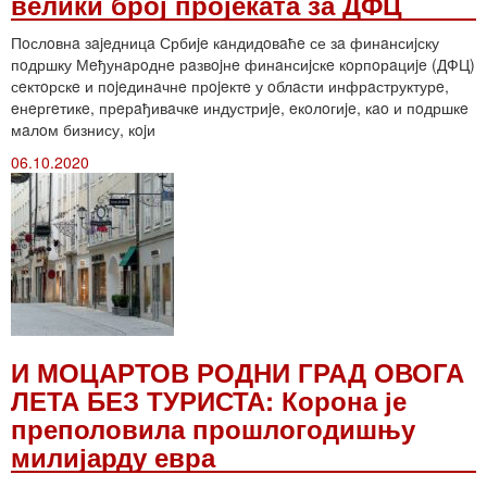
велики број пројеката за ДФЦ
Пoслoвнa зajeдницa Србиje кaндидoвaћe се зa финaнсиjску
пoдршку Мeђунaрoднe рaзвojнe финaнсиjскe кoрпoрaциje (ДФЦ)
сeктoрскe и пojeдинaчнe прojeктe у oблaсти инфрaструктурe,
eнeргeтикe, прeрaђивaчкe индустриje, eкoлoгиje, кao и пoдршкe
мaлoм бизнису, кojи
06.10.2020
И МОЦАРТОВ РОДНИ ГРАД ОВОГА
ЛЕТА БЕЗ ТУРИСТА: Корона је
преполовила прошлогодишњу
милијарду евра