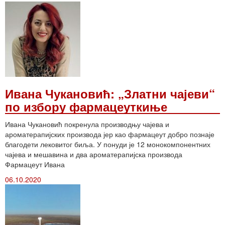
Ивана Чукановић: „Златни чајеви“
по избору фармацеуткиње
Ивана Чукановић покренула производњу чајева и
ароматерапијских производа јер као фармацеут добро познаје
благодети лековитог биља. У понуди је 12 монокомпонентних
чајева и мешавина и два ароматерапијска производа
Фармацеут Ивана
06.10.2020