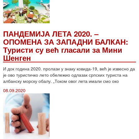
ПАНДЕМИЈА ЛЕТА 2020. –
ОПОМЕНА ЗА ЗАПАДНИ БАЛКАН:
Туристи су већ гласали за Мини
Шенген
И док година 2020. пролази у знаку ковида-19, већ је извесно да
је ово туристичко лето обележио одлазак српских туриста на
албанску морску обалу. „Током овог лета имали смо око
08.09.2020