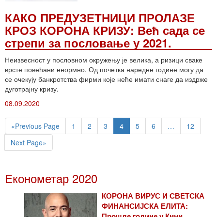
КАКО ПРЕДУЗЕТНИЦИ ПРОЛАЗЕ
КРОЗ КОРОНА КРИЗУ: Већ сада сe
стрепи за пословање у 2021.
Неизвесност у пословном окружењу је велика, а ризици сваке
врсте повећани енормно. Од почетка наредне године могу да
се очекују банкротства фирми које неће имати снаге да издрже
дуготрајну кризу.
08.09.2020
«Previous Page
1
2
3
4
5
6
…
12
Next Page»
Економетар 2020
КОРОНА ВИРУС И СВЕТСКА
ФИНАНСИЈСКА ЕЛИТА:
Прошле године у Кини