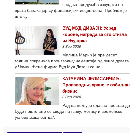
средња предузећа закуцати на
врата банака јер су финансијски исцрпљена. Проблем је
што су
ВУД МУД ДИЗАЈН: Усред
короне, награда за сто стигла
из Њујорка
8 Sep 2020
Милица Марић је пре десет
година покренула производњу намештаја од пуног дрвета
у Чачку. Њена фирма Вуд Муд Дизајн се не
КАТАРИНА ЈЕЛИСАВЧИЋ:
Производња хране је озбиљан
бизнис
8 Sep 2020
Рад на пољу је одавно престао да
буде нешто што се своди на њиву, мотику и временске
услове „како бог да“.