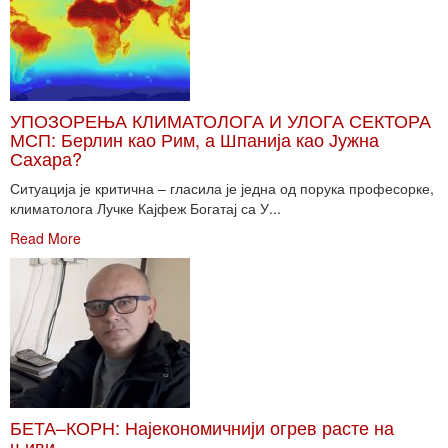
УПОЗОРЕЊА КЛИМАТОЛОГА И УЛОГА СЕКТОРА
МСП: Берлин као Рим, а Шпанија као Јужна
Сахара?
Ситуација је критична – гласила је једна од порука професорке,
климатолога Лучке Кајфеж Богатај са У...
Read More
БЕТА–КОРН: Најекономичнији огрев расте на
њиви