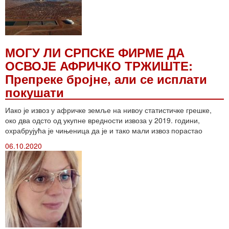
МОГУ ЛИ СРПСКЕ ФИРМЕ ДА
ОСВОЈЕ АФРИЧКО ТРЖИШТЕ:
Препреке бројне, али се исплати
покушати
Иако је извоз у афричке земље на нивоу статистичке грешке,
око два одсто од укупне вредности извоза у 2019. години,
охрабрујућа је чињеница да је и тако мали извоз порастао
06.10.2020