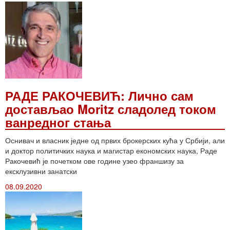
РАДЕ РАКОЧЕВИЋ: Лично сам
достављао Moritz сладолед током
ванредног стања
Оснивач и власник једне од првих брокерских кућа у Србији, али
и доктор политичких наука и магистар економских наука, Раде
Ракочевић је почетком ове године узео франшизу за
ексклузивни занатски
08.09.2020