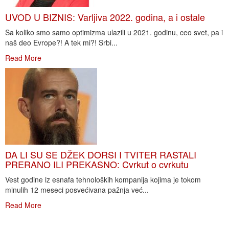
UVOD U BIZNIS: Varljiva 2022. godina, a i ostale
Sa koliko smo samo optimizma ulazili u 2021. godinu, ceo svet, pa i
naš deo Evrope?! A tek mi?! Srbi...
Read More
DA LI SU SE DŽEK DORSI I TVITER RASTALI
PRERANO ILI PREKASNO: Cvrkut o cvrkutu
Vest godine iz esnafa tehnoloških kompanija kojima je tokom
minulih 12 meseci posvećivana pažnja već...
Read More