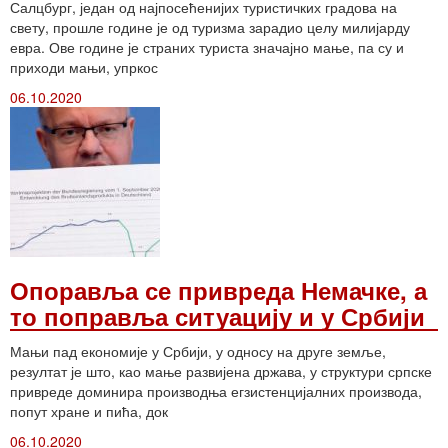
Салцбург, један од најпосећенијих туристичких градова на
свету, прошле године је од туризма зарадио целу милијарду
евра. Ове године је страних туриста значајно мање, па су и
приходи мањи, упркос
06.10.2020
Опоравља се привреда Немачке, а
то поправља ситуацију и у Србији
Мањи пад економије у Србији, у односу на друге земље,
резултат је што, као мање развијена држава, у структури српске
привреде доминира производња егзистенцијалних производа,
попут хране и пића, док
06.10.2020