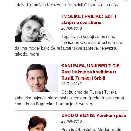
tek kad je počela takozvana “tranzicija” i kad su na naše
TV SLIKE I PRILIKE: Gori i
škripi na sve strane
20 Nov 2013
Tugaljivi su vapaji za bolesne
mališane. Osim što društvo mora
da ima model kako će rešavati takve zahteve, televizija,
takođe, mora
ĐANI PAPA, UNIKREDIT CIE:
Rast tražnje za kreditima u
Rusiji, Turskoj i Srbiji
20 Feb 2013
Očekujemo da Rusija i Turska
zabeleže najveće stope rasta u regionu (preko tri procenta),
kao i da se Bugarska, Rumunija, Hrvatska,
UVOD U BIZNIS: Korakom puža
20 Nov 2013
Prvo je 24. oktobra Međunarodni