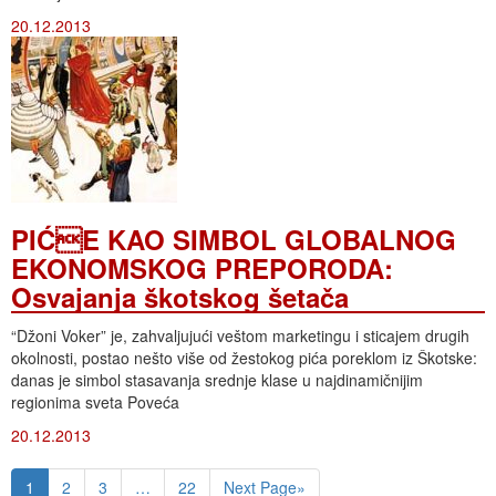
20.12.2013
PIĆE KAO SIMBOL GLOBALNOG
EKONOMSKOG PREPORODA:
Osvajanja škotskog šetača
“Džoni Voker” je, zahvaljujući veštom marketingu i sticajem drugih
okolnosti, postao nešto više od žestokog pića poreklom iz Škotske:
danas je simbol stasavanja srednje klase u najdinamičnijim
regionima sveta Poveća
20.12.2013
1
2
3
…
22
Next Page»