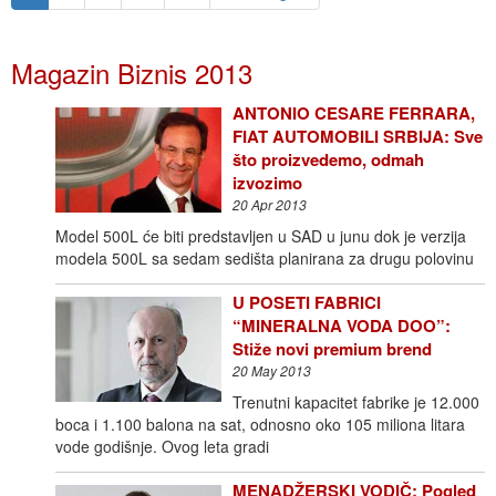
Magazin Biznis 2013
ANTONIO CESARE FERRARA,
FIAT AUTOMOBILI SRBIJA: Sve
što proizvedemo, odmah
izvozimo
20 Apr 2013
Model 500L će biti predstavljen u SAD u junu dok je verzija
modela 500L sa sedam sedišta planirana za drugu polovinu
U POSETI FABRICI
“MINERALNA VODA DOO”:
Stiže novi premium brend
20 May 2013
Trenutni kapacitet fabrike je 12.000
boca i 1.100 balona na sat, odnosno oko 105 miliona litara
vode godišnje. Ovog leta gradi
MENADŽERSKI VODIČ: Pogled