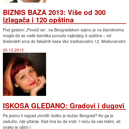
BIZNIS BAZA 2013: Više od 300
izlagača i 120 opština
Pod geslom „Poveži se“, na Beogradskom sajmu je na štandovima
mogla da se nađe šarolika ponuda najboljeg iz opština – od
liciderskih srca do fiskalnih kasa Već tradicionalno 12. Međunarodni
20.12.2013
ISKOSA GLEDANO: Gradovi i dugovi
Pa jesmo li najzad utvrdili: koliko je dužan Beograd? Ko ga je
zadužio, nije pitanje. Kad ima ko da vrati. I neću da vas tešim, ali
ovako je oštro i