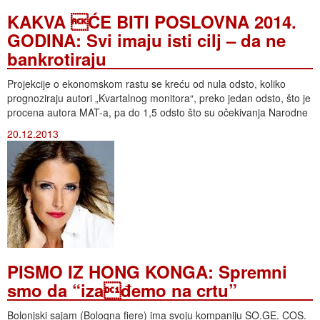
KAKVA ĆE BITI POSLOVNA 2014.
GODINA: Svi imaju isti cilj – da ne
bankrotiraju
Projekcije o ekonomskom rastu se kreću od nula odsto, koliko
prognoziraju autori „Kvartalnog monitora“, preko jedan odsto, što je
procena autora MAT-a, pa do 1,5 odsto što su očekivanja Narodne
20.12.2013
PISMO IZ HONG KONGA: Spremni
smo da “izađemo na crtu”
Bolonjski sajam (Bologna fiere) ima svoju kompaniju SO.GE. COS.