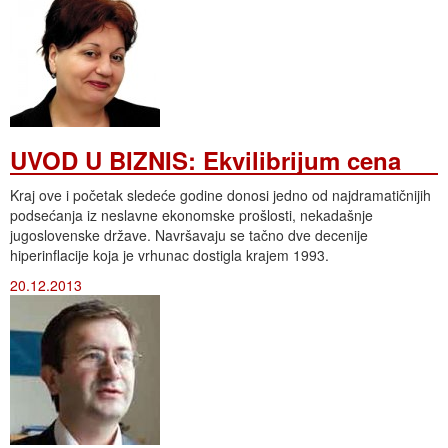
UVOD U BIZNIS: Ekvilibrijum cena
Kraj ove i početak sledeće godine donosi jedno od najdramatičnijih
podsećanja iz neslavne ekonomske prošlosti, nekadašnje
jugoslovenske države. Navršavaju se tačno dve decenije
hiperinflacije koja je vrhunac dostigla krajem 1993.
20.12.2013