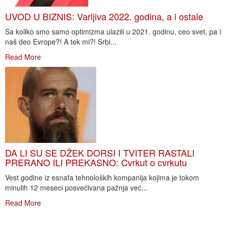
UVOD U BIZNIS: Varljiva 2022. godina, a i ostale
Sa koliko smo samo optimizma ulazili u 2021. godinu, ceo svet, pa i
naš deo Evrope?! A tek mi?! Srbi...
Read More
DA LI SU SE DŽEK DORSI I TVITER RASTALI
PRERANO ILI PREKASNO: Cvrkut o cvrkutu
Vest godine iz esnafa tehnoloških kompanija kojima je tokom
minulih 12 meseci posvećivana pažnja već...
Read More