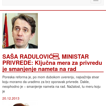
naviga
SAŠA RADULOVIĆ, MINISTAR
PRIVREDE: Ključna mera za privredu
je smanjenje nameta na rad
Poreska reforma je, po mom dubokom uverenju, najvažnija stvar
koju moramo da uradimo za brz oporavak privrede. Dakle,
neophodno je – smanjenje nameta na rad. Nažalost, tu meru koju
je
20.12.2013