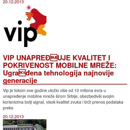
20.12.2013
VIP UNAPREĐUJE KVALITET I
POKRIVENOST MOBILNE MREŽE:
Ugrađena tehnologija najnovije
generacije
Vip je tokom ove godine uložio više od 10 miliona evra u
unapređenje mobilne mreže širom Srbije, obezbedivši svojim
korisnicima bolji signal, visok kvalitet zvuka i brži prenos podataka
preko
20.12.2013