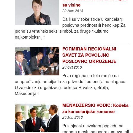
sa visine
20 Nov 2013
Da li su visoke štikle u kancelariji
poslovna prednost ili hendikep Za
jedne su vrhunski seksi simbol, za druge “kulturno
najkompleksniji”
FORMIRAN REGIONALNI
SAVET ZA POVOLJNO
POSLOVNO OKRUŽENJE
20 Oct 2013
Prvo regionalno telo radiće na
unapređivanju ambijenta za privredu i potencijalne ulagače.
U zajedničku organizaciju ušle su Hrvatska, Srbija,
Makedonija i
MENADŽERSKI VODIČ: Kodeks
za kancelarijske romanse
20 Mar 2013
Pristojnost u svakom pogledu na
radnom mestu se podrazumeva, ali