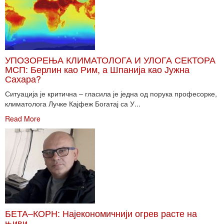
УПОЗОРЕЊА КЛИМАТОЛОГА И УЛОГА СЕКТОРА
МСП: Берлин као Рим, а Шпанија као Јужна
Сахара?
Ситуација је критична – гласила је једна од порука професорке,
климатолога Лучке Кајфеж Богатај са У...
Read More
БЕТА–КОРН: Најекономичнији огрев расте на
њиви