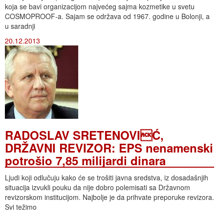
koja se bavi organizacijom najvećeg sajma kozmetike u svetu
COSMOPROOF-a. Sajam se održava od 1967. godine u Bolonji, a
u saradnji
20.12.2013
RADOSLAV SRETENOVIĆ,
DRŽAVNI REVIZOR: EPS nenamenski
potrošio 7,85 milijardi dinara
Ljudi koji odlučuju kako će se trošiti javna sredstva, iz dosadašnjih
situacija izvukli pouku da nije dobro polemisati sa Državnom
revizorskom institucijom. Najbolje je da prihvate preporuke revizora.
Svi težimo