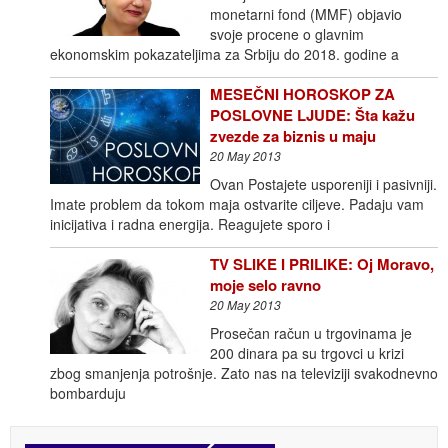
monetarni fond (MMF) objavio
svoje procene o glavnim
ekonomskim pokazateljima za Srbiju do 2018. godine a
MESEČNI HOROSKOP ZA
POSLOVNE LJUDE: Šta kažu
zvezde za biznis u maju
20 May 2013
Ovan Postajete usporeniji i pasivniji.
Imate problem da tokom maja ostvarite ciljeve. Padaju vam
inicijativa i radna energija. Reagujete sporo i
TV SLIKE I PRILIKE: Oj Moravo,
moje selo ravno
20 May 2013
Prosečan račun u trgovinama je
200 dinara pa su trgovci u krizi
zbog smanjenja potrošnje. Zato nas na televiziji svakodnevno
bombarduju